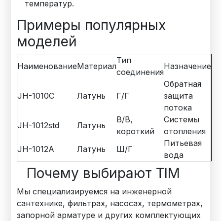
температур.
Примеры популярных
моделей
Тип
Наименование
Материал
Назначение
соединения
Обратная
JH-1010C
Латунь
Г/Г
защита
потока
В/В,
Системы
JH-1012std
Латунь
короткий
отопления
Питьевая
JH-1012A
Латунь
Ш/Г
вода
Почему выбирают TIM
Мы специализируемся на инженерной
сантехнике, фильтрах, насосах, термометрах,
запорной арматуре и других комплектующих