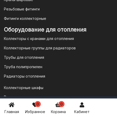
Резьбовые фитинги
Фитинги коллекторные
Оборудование для отопления
Коллекторы с кранами для отопления
Коллекторные группы для радиаторов
Трубы для отопления
Труба полипропилен
Радиаторы отопления
Коллекторные шкафы
Радиаторная арматура
8 800 777 1957
0
0
Оборудование для котельных
vodonos-opt@mail.ru
Главная
Избранное
Корзина
Кабинет
ПН-ПТ: 8:30 - 17:00