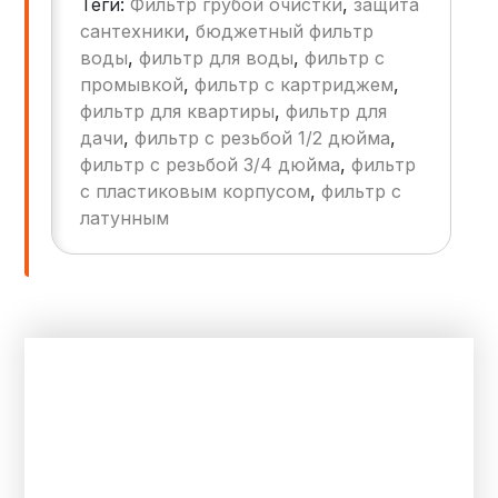
Теги:
Фильтр грубой очистки
,
защита
сантехникой. В этом контексте фильтры
грубой очистки становятся важным
сантехники
,
бюджетный фильтр
элементом системы водоснабжения. Их
воды
,
фильтр для воды
,
фильтр с
установка может значительно повысить
промывкой
,
фильтр с картриджем
,
срок службы сантехники и улучшить
фильтр для квартиры
,
фильтр для
качество воды.
дачи
,
фильтр с резьбой 1/2 дюйма
,
фильтр с резьбой 3/4 дюйма
,
фильтр
с пластиковым корпусом
,
фильтр с
латунным