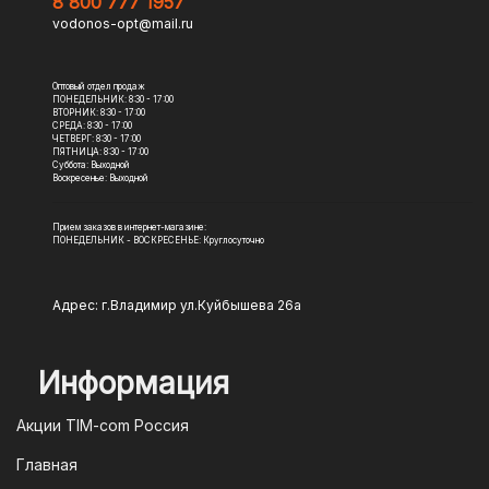
8 800 777 1957
vodonos-opt@mail.ru
Оптовый отдел продаж
ПОНЕДЕЛЬНИК: 8:30 - 17:00
ВТОРНИК: 8:30 - 17:00
СРЕДА: 8:30 - 17:00
ЧЕТВЕРГ: 8:30 - 17:00
ПЯТНИЦА: 8:30 - 17:00
Суббота: Выходной
Воскресенье: Выходной
Прием заказов в интернет-магазине:
ПОНЕДЕЛЬНИК - ВОСКРЕСЕНЬЕ: Круглосуточно
Адрес: г.Владимир ул.Куйбышева 26а
Информация
Акции TIM-com Россия
Главная