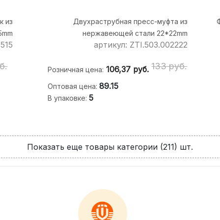
к из
Двухраструбная пресс-муфта из
15mm
нержавеющей стали 22*22mm
1515
артикул: ZTI.503.002222
б.
133 руб.
106,37
руб.
Розничная цена:
89.15
Оптовая цена:
5
В упаковке:
Показать еще товары категории (211) шт.