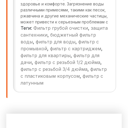
здоровье и комфорте. Загрязнение воды
различными примесями, такими как песок,
ржавчина и другие механические частицы,
может привести к серьезным проблемам с
Теги:
Фильтр грубой очистки
,
защита
сантехникой. В этом контексте фильтры
грубой очистки становятся важным
сантехники
,
бюджетный фильтр
элементом системы водоснабжения. Их
воды
,
фильтр для воды
,
фильтр с
установка может значительно повысить
промывкой
,
фильтр с картриджем
,
срок службы сантехники и улучшить
фильтр для квартиры
,
фильтр для
качество воды.
дачи
,
фильтр с резьбой 1/2 дюйма
,
фильтр с резьбой 3/4 дюйма
,
фильтр
с пластиковым корпусом
,
фильтр с
латунным