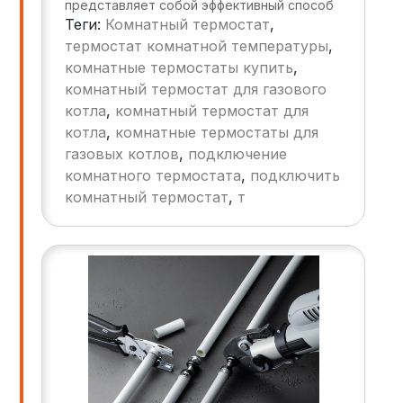
представляет собой эффективный способ
Теги:
Комнатный термостат
,
сокращения затрат на отопление,
позволяя снизить расходы до 30%.
термостат комнатной температуры
,
Правильное управление температурой в
комнатные термостаты купить
,
помещении поможет вам не только
комнатный термостат для газового
сэкономить деньги, но и создать
котла
,
комнатный термостат для
комфортную атмосферу для жизни.
котла
,
комнатные термостаты для
газовых котлов
,
подключение
комнатного термостата
,
подключить
комнатный термостат
,
т