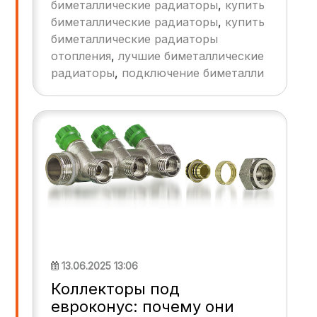
биметаллические радиаторы
,
купить
среди всего этого многообразия особое
биметаллические радиаторы
,
купить
место занимают
биметаллические
биметаллические радиаторы
радиаторы
. В этой статье мы разберем,
отопления
,
лучшие биметаллические
почему
биметаллические радиаторы
отопления
– отличный выбор, особенно
радиаторы
,
подключение биметалли
для тех, кто ограничен в бюджете, но
стремится к качеству и долговечности.
Мы рассмотрим их ключевые
преимущества, сравним с другими типами
радиаторов и дадим рекомендации по
выбору.
13.06.2025 13:06
Коллекторы под
евроконус: почему они