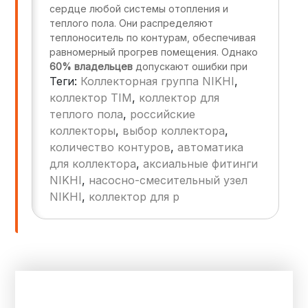
сердце любой системы отопления и
теплого пола. Они распределяют
теплоноситель по контурам, обеспечивая
равномерный прогрев помещения. Однако
60% владельцев
допускают ошибки при
Теги:
Коллекторная группа NIKHI
,
выборе и монтаже, что приводит к:
коллектор TIM
,
коллектор для
Неравномерному нагреву полов.
теплого пола
,
российские
Увеличению времени настройки
коллекторы
,
выбор коллектора
,
системы.
количество контуров
,
автоматика
Перерасходу энергии.
для коллектора
,
аксиальные фитинги
NIKHI
,
насосно-смесительный узел
NIKHI
,
коллектор для р