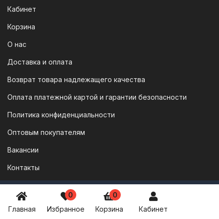
Кабинет
Корзина
О нас
Доставка и оплата
Возврат товара надлежащего качества
Оплата платежной картой и гарантии безопасности
Политика конфиденциальности
Оптовым покупателям
Вакансии
Контакты
Оборудование для теплого пола
8 800 777 1957
0
0
vodonos-opt@mail.ru
Главная
Избранное
Корзина
Кабинет
Коллекторные группы для теплого пола
ПН-ПТ: 8:30 - 17:00