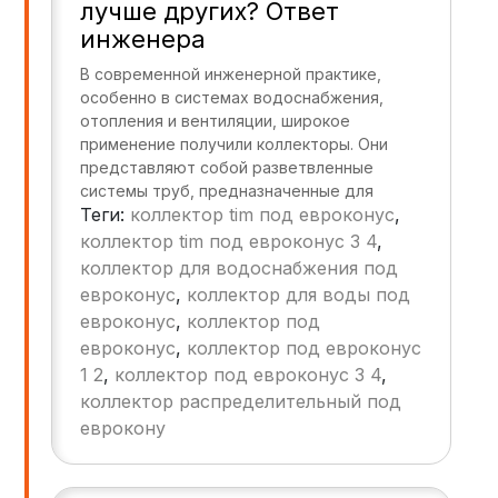
лучше других? Ответ
инженера
В современной инженерной практике,
особенно в системах водоснабжения,
отопления и вентиляции, широкое
применение получили коллекторы. Они
представляют собой разветвленные
системы труб, предназначенные для
Теги:
коллектор tim под евроконус
,
распределения потоков рабочей среды
(воды, пара, газа) между отдельными
коллектор tim под евроконус 3 4
,
потребителями. Среди различных типов
коллектор для водоснабжения под
коллекторов особое место занимают
евроконус
,
коллектор для воды под
коллекторы под евроконус,
евроконус
,
коллектор под
отличающиеся рядом преимуществ перед
евроконус
,
коллектор под евроконус
аналогами. Эта статья посвящена анализу
1 2
,
коллектор под евроконус 3 4
,
конструктивных особенностей,
коллектор распределительный под
преимуществ и перспектив развития
коллекторов под евроконус.
еврокону