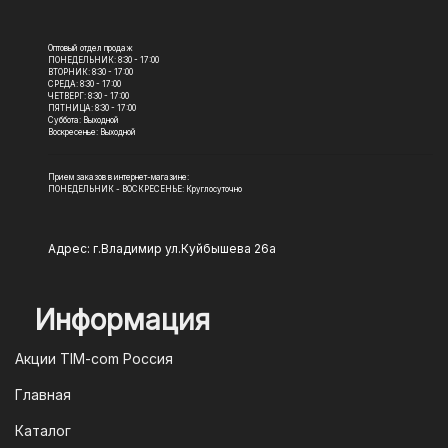
Оптовый отдел продаж
ПОНЕДЕЛЬНИК: 8:30 - 17:00
ВТОРНИК: 8:30 - 17:00
СРЕДА: 8:30 - 17:00
ЧЕТВЕРГ: 8:30 - 17:00
ПЯТНИЦА: 8:30 - 17:00
Суббота: Выходной
Воскресенье: Выходной
Прием заказов в интернет-магазине:
ПОНЕДЕЛЬНИК - ВОСКРЕСЕНЬЕ: Круглосуточно
Адрес: г.Владимир ул.Куйбышева 26а
Информация
Акции TIM-com Россия
Главная
Каталог