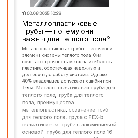
02.06.2025 10:36
Металлопластиковые
трубы — почему они
важны для теплого пола?
Металлопластиковые трубы — ключевой
элемент системы теплого пола. Они
сочетают прочность металла и гибкость
пластика, обеспечивая надежную и
долговечную работу системы. Однако
40% владельцев
допускают ошибки при
Теги:
Металлопластиковая труба для
выборе и монтаже, что приводит к:
теплого пола
,
труба для теплого
Протечкам и снижению давления.
пола
,
преимущества
Неравномерному прогреву полов.
металлопластика
,
сравнение труб
для теплого пола
Необходимости частого ремонта.
,
труба с PEX-b
полиэтиленом
,
труба с алюминиевой
основой
,
труба для теплого пола 16