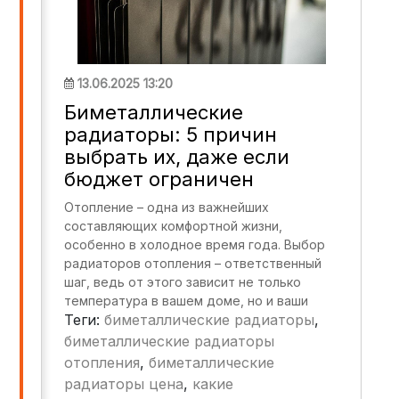
13.06.2025 13:20
Биметаллические
радиаторы: 5 причин
выбрать их, даже если
бюджет ограничен
Отопление – одна из важнейших
составляющих комфортной жизни,
особенно в холодное время года. Выбор
радиаторов отопления – ответственный
шаг, ведь от этого зависит не только
температура в вашем доме, но и ваши
Теги:
биметаллические радиаторы
,
ежемесячные счета за коммунальные
услуги. На рынке представлено
биметаллические радиаторы
множество вариантов, от чугунных
отопления
,
биметаллические
"старичков" до современных
радиаторы цена
,
какие
алюминиевых и стальных моделей. Однако