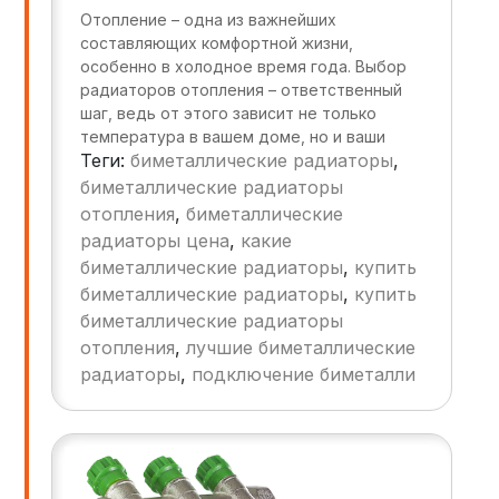
Отопление – одна из важнейших
составляющих комфортной жизни,
особенно в холодное время года. Выбор
радиаторов отопления – ответственный
шаг, ведь от этого зависит не только
температура в вашем доме, но и ваши
Теги:
биметаллические радиаторы
,
ежемесячные счета за коммунальные
услуги. На рынке представлено
биметаллические радиаторы
множество вариантов, от чугунных
отопления
,
биметаллические
"старичков" до современных
радиаторы цена
,
какие
алюминиевых и стальных моделей. Однако
биметаллические радиаторы
,
купить
среди всего этого многообразия особое
биметаллические радиаторы
,
купить
место занимают
биметаллические
биметаллические радиаторы
радиаторы
. В этой статье мы разберем,
отопления
,
лучшие биметаллические
почему
биметаллические радиаторы
отопления
– отличный выбор, особенно
радиаторы
,
подключение биметалли
для тех, кто ограничен в бюджете, но
стремится к качеству и долговечности.
Мы рассмотрим их ключевые
преимущества, сравним с другими типами
радиаторов и дадим рекомендации по