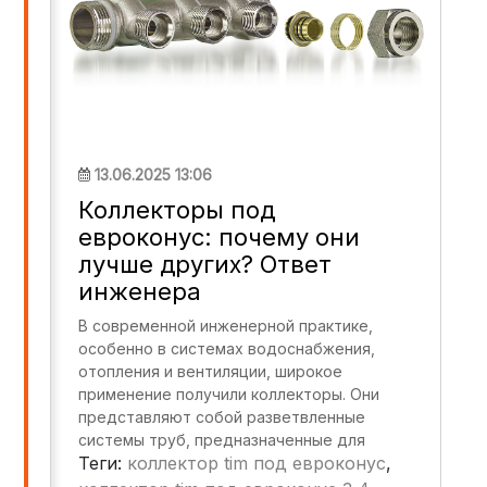
выбору.
13.06.2025 13:06
Коллекторы под
евроконус: почему они
лучше других? Ответ
инженера
В современной инженерной практике,
особенно в системах водоснабжения,
отопления и вентиляции, широкое
применение получили коллекторы. Они
представляют собой разветвленные
системы труб, предназначенные для
Теги:
коллектор tim под евроконус
,
распределения потоков рабочей среды
(воды, пара, газа) между отдельными