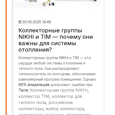
30.05.2025 14:46
Коллекторные группы
NIKHI и TIM — почему они
важны для системы
отопления?
Коллекторные группы NIKHI и TIM — это
сердце любой системы отопления и
теплого пола. Они распределяют
теплоноситель по контурам, обеспечивая
равномерный прогрев помещения. Однако
60% владельцев
допускают ошибки при
Теги:
Коллекторная группа NIKHI
,
выборе и монтаже, что приводит к:
коллектор TIM
,
коллектор для
Неравномерному нагреву полов.
теплого пола
,
российские
Увеличению времени настройки
коллекторы
,
выбор коллектора
,
системы.
количество контуров
,
автоматика