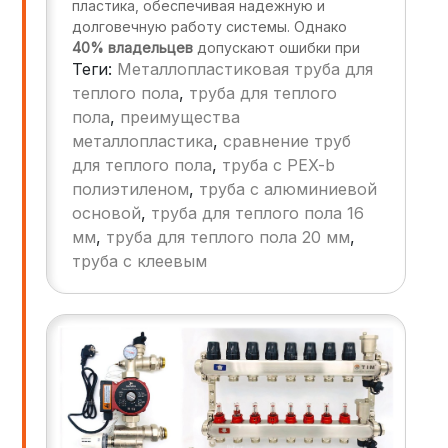
пластика, обеспечивая надежную и
долговечную работу системы. Однако
40% владельцев
допускают ошибки при
Теги:
Металлопластиковая труба для
выборе и монтаже, что приводит к:
теплого пола
,
труба для теплого
Протечкам и снижению давления.
пола
,
преимущества
Неравномерному прогреву полов.
металлопластика
,
сравнение труб
для теплого пола
Необходимости частого ремонта.
,
труба с PEX-b
полиэтиленом
,
труба с алюминиевой
основой
,
труба для теплого пола 16
мм
,
труба для теплого пола 20 мм
,
труба с клеевым