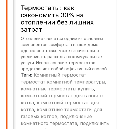
Термостаты: как
сэкономить 30% на
отоплении без лишних
затрат
Отопление является одним из основных
компонентов комфорта в нашем доме,
однако оно также может значительно
увеличивать расходы на коммунальные
услуги. Использование термостатов
представляет собой эффективный способ
Теги:
Комнатный термостат
,
сокращения затрат на отопление,
позволяя снизить расходы до 30%.
термостат комнатной температуры
,
Правильное управление температурой в
комнатные термостаты купить
,
помещении поможет вам не только
комнатный термостат для газового
сэкономить деньги, но и создать
котла
,
комнатный термостат для
комфортную атмосферу для жизни.
котла
,
комнатные термостаты для
газовых котлов
,
подключение
комнатного термостата
,
подключить