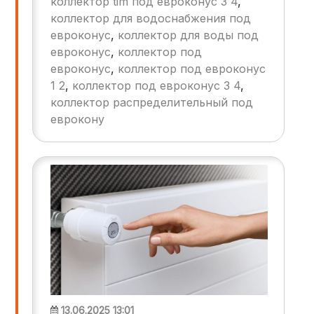
коллектор tim под евроконус 3 4
,
потребителями. Среди различных типов
коллектор для водоснабжения под
коллекторов особое место занимают
евроконус
,
коллектор для воды под
коллекторы под евроконус,
евроконус
,
коллектор под
отличающиеся рядом преимуществ перед
евроконус
,
коллектор под евроконус
аналогами. Эта статья посвящена анализу
1 2
,
коллектор под евроконус 3 4
,
конструктивных особенностей,
коллектор распределительный под
преимуществ и перспектив развития
коллекторов под евроконус.
еврокону
13.06.2025 13:01