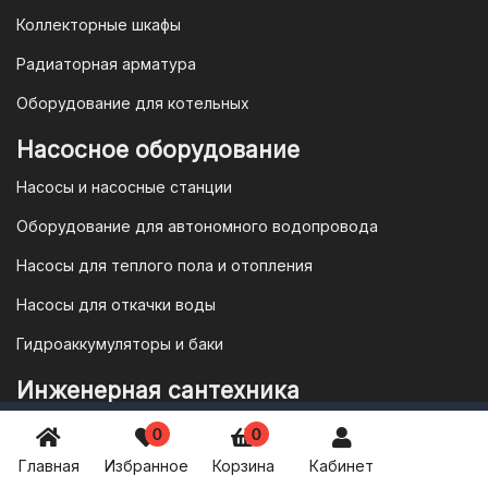
Коллекторные шкафы
Радиаторная арматура
Оборудование для котельных
Насосное оборудование
Насосы и насосные станции
Оборудование для автономного водопровода
Насосы для теплого пола и отопления
Насосы для откачки воды
Гидроаккумуляторы и баки
Инженерная сантехника
8 800 777 1957
Трапы и сливная арматура
0
0
vodonos-opt@mail.ru
Главная
Избранное
Корзина
Кабинет
Фильтры
ПН-ПТ: 8:30 - 17:00