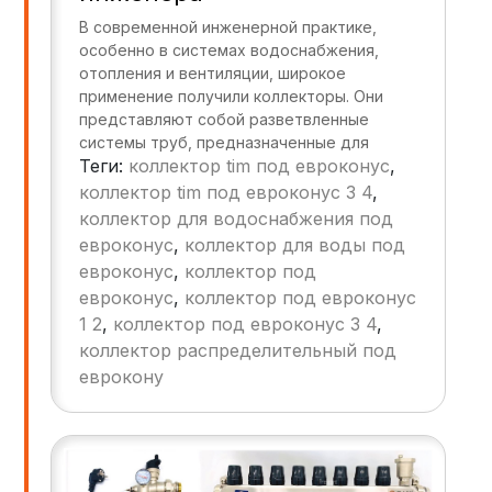
В современной инженерной практике,
особенно в системах водоснабжения,
отопления и вентиляции, широкое
применение получили коллекторы. Они
представляют собой разветвленные
системы труб, предназначенные для
Теги:
коллектор tim под евроконус
,
распределения потоков рабочей среды
(воды, пара, газа) между отдельными
коллектор tim под евроконус 3 4
,
потребителями. Среди различных типов
коллектор для водоснабжения под
коллекторов особое место занимают
евроконус
,
коллектор для воды под
коллекторы под евроконус,
евроконус
,
коллектор под
отличающиеся рядом преимуществ перед
евроконус
,
коллектор под евроконус
аналогами. Эта статья посвящена анализу
1 2
,
коллектор под евроконус 3 4
,
конструктивных особенностей,
коллектор распределительный под
преимуществ и перспектив развития
коллекторов под евроконус.
еврокону