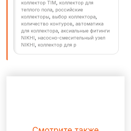
коллектор TIM
,
коллектор для
Неравномерному нагреву полов.
теплого пола
,
российские
Увеличению времени настройки
коллекторы
,
выбор коллектора
,
системы.
количество контуров
,
автоматика
Перерасходу энергии.
для коллектора
,
аксиальные фитинги
NIKHI
,
насосно-смесительный узел
NIKHI
,
коллектор для р
Смотрите также