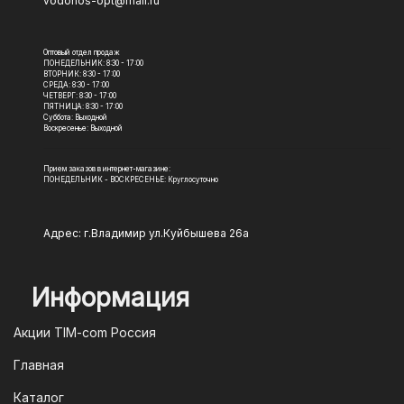
vodonos-opt@mail.ru
Оптовый отдел продаж
ПОНЕДЕЛЬНИК: 8:30 - 17:00
ВТОРНИК: 8:30 - 17:00
СРЕДА: 8:30 - 17:00
ЧЕТВЕРГ: 8:30 - 17:00
ПЯТНИЦА: 8:30 - 17:00
Суббота: Выходной
Воскресенье: Выходной
Прием заказов в интернет-магазине:
ПОНЕДЕЛЬНИК - ВОСКРЕСЕНЬЕ: Круглосуточно
Адрес: г.Владимир ул.Куйбышева 26а
Информация
Акции TIM-com Россия
Главная
Каталог