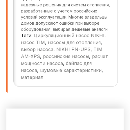
надежные решения для систем отопления,
разработанные с учетом российских
условий эксплуатации. Многие владельцы
домов допускают ошибки при выборе
оборудования, выбирая дешевые аналоги
Теги:
Циркуляционный насос NIKHI
,
или игнорируя параметры. В этой статье
вы узнаете:
насос TIM
,
насосы для отопления
,
выбор насоса
,
NIKHI PN-UPS
,
TIM
Почему NIKHI — российский бренд,
AM-XPS
,
российские насосы
,
расчет
который превосходит зарубежных
мощности насоса
,
байпас для
конкурентов.
насоса
,
шумовые характеристики
,
Как выбрать насос TIM или NIKHI,
материал
избежав распространенных ошибок.
Почему другие бренды уступают по
качеству и цене.