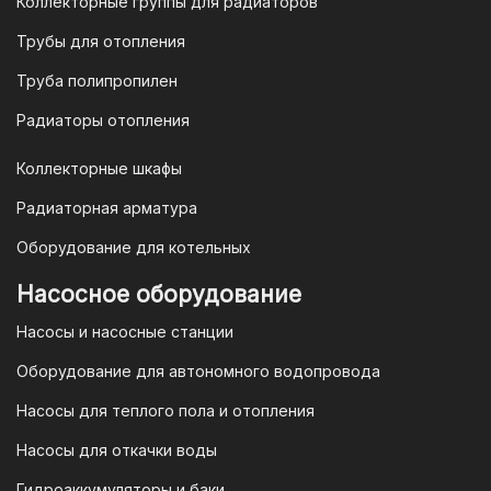
Коллекторные группы для радиаторов
или отправить запрос на
Трубы для отопления
электронную почту
vodonos-
opt@mail.ru
Труба полипропилен
Радиаторы отопления
Коллекторные шкафы
Гарантия и условия гарантии
Радиаторная арматура
При покупке товара в интернет-
Оборудование для котельных
магазине "TIM-com Россия" Вы можете
быть уверены в том, что мы действуем
Насосное оборудование
в рамках действующего
Насосы и насосные станции
Законодательства Российской
Федерации и Ваши права, как
Оборудование для автономного водопровода
потребителя полностью защищены.
Насосы для теплого пола и отопления
Условия гарантии
Насосы для откачки воды
Для большинства товаров
Гидроаккумуляторы и баки