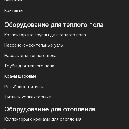
заказа мы предоставим вам
уникальный QR-код, который можно
Контакты
отсканировать в мобильном
приложении вашего банка. Это быстро,
Оборудование для теплого пола
удобно и безопасно.
Коллекторные группы для теплого пола
4. Безналичная оплата для
Насосно-смесительные узлы
юридических лиц
Насосы для теплого пола
Для наших корпоративных клиентов
мы предлагаем безналичную оплату по
Трубы для теплого пола
счету. После оформления заказа мы
Краны шаровые
выставим вам счет, который можно
оплатить в течение 3 рабочих дней.
Резьбовые фитинги
Фитинги коллекторные
Для оплаты заказа по счету для
Оборудование для отопления
организаций и ИП необходимо
Коллекторы с кранами для отопления
связаться с оптовым отделом
продаж по номеру
8-800-777-19-57