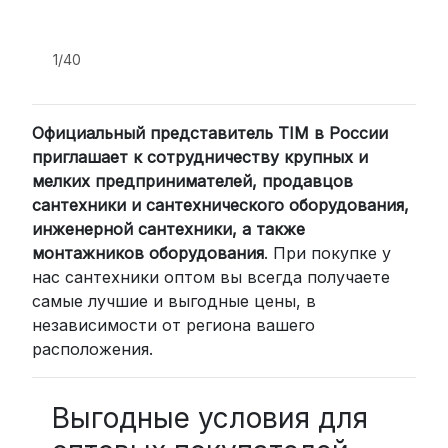
подходит для тех, кто ценит скорость
и удобство.
1/40
2. Доставка через транспортные
компании (СДЭК, BoxBerry, DPD)
Официальный представитель TIM в России
Для клиентов из других регионов
приглашает к сотрудничеству крупных и
России мы сотрудничаем с
мелких предпринимателей, продавцов
проверенными транспортными
сантехники и сантехнического оборудования,
компаниями:
инженерной сантехники, а также
СДЭК: Выбирайте доставку до
монтажников оборудования
. При покупке у
нас сантехники оптом вы всегда получаете
пункта выдачи (от 2 дней) или
самые лучшие и выгодные цены, в
курьером до двери (от 3 дней).
независимости от региона вашего
Стоимость начинается от
300
расположения.
рублей
BoxBerry: Заказы доставляются до
пунктов выдачи или курьером.
Выгодные условия для
Сроки — от 2 дней, стоимость — от