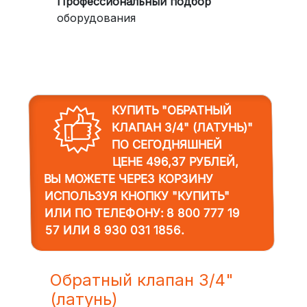
Профессиональный подбор
оборудования
КУПИТЬ "ОБРАТНЫЙ
КЛАПАН 3/4" (ЛАТУНЬ)"
ПО СЕГОДНЯШНЕЙ
ЦЕНЕ 496,37 РУБЛЕЙ,
ВЫ МОЖЕТЕ ЧЕРЕЗ КОРЗИНУ
ИСПОЛЬЗУЯ КНОПКУ "КУПИТЬ"
ИЛИ ПО ТЕЛЕФОНУ:
8 800 777 19
57
ИЛИ
8 930 031 1856
.
Обратный клапан 3/4"
(латунь)