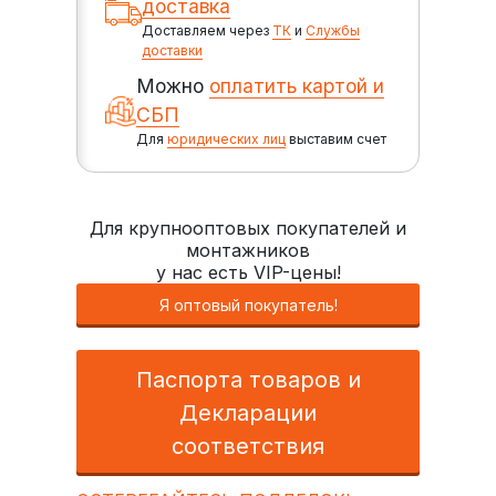
доставка
Доставляем через
ТК
и
Службы
доставки
Можно
оплатить картой и
СБП
Для
юридических лиц
выставим счет
Для крупнооптовых покупателей и
монтажников
у нас есть VIP-цены!
Я оптовый покупатель!
Паспорта товаров и
Декларации
соответствия