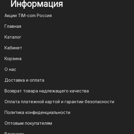
Информация
2. Оплата через систему быстрых
платежей (СПБ)
Акции TIM-com Россия
Мы следим за современными
Главная
технологиями, поэтому предлагаем
Каталог
вам возможность оплатить заказ через
систему быстрых платежей (СПБ).
Кабинет
После оформления заказа вам будет
Корзина
предоставлен QR-код. Просто
отсканируйте его в мобильном
О нас
приложении вашего банка — и оплата
Доставка и оплата
будет завершена. Этот способ
Возврат товара надлежащего качества
доступен для большинства российских
банков.
Оплата платежной картой и гарантии безопасности
3. Оплата по QR-коду
Политика конфиденциальности
Еще один современный способ оплаты
Оптовым покупателям
— это QR-код. После оформления
Вакансии