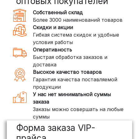
оптовых покупателей
350 рублей
Собственный склад
DPD: Международная служба
Более 3000 наименований товаров
доставки, которая работает и
Скидки и акции
внутри России. Сроки — от 2 дней,
Гибкая система скидок и удобные
стоимость — от
400 рублей
условия работы
Оперативность
3. Доставка крупногабаритных грузов
Быстрая обработка заказов и
(ПЭК, КИТ, Байкал Сервис)
доставка
Если ваш заказ включает большие или
Высокое качество товаров
тяжелые товары, мы рекомендуем
Гарантия качества поставляемой
воспользоваться услугами компаний,
продукции
специализирующихся на доставке
У нас нет минимальной суммы
грузов:
заказа
Заказы можно совершать на любые
ПЭК: Сроки доставки — от 3 до 10
суммы
дней, стоимость рассчитывается
Форма заказа VIP-
индивидуально (минимум
500
рублей
)
прайса