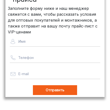
КИТ: Отличный выбор для
Заполните форму ниже и наш менеджер
объемных заказов. Сроки — от 3
свяжется с вами, чтобы рассказать условия
дней, стоимость — от
500 рублей
для оптовых покупателей и монтажников, а
Байкал Сервис: Идеально подходит
также отправит на вашу почту прайс-лист с
для крупногабаритных товаров.
VIP-ценами
Сроки — от 5 дней, стоимость
Имя
рассчитывается индивидуально
Телефон
Важно! Мы заботимся о том, чтобы
ваши товары доставлялись в
целости и сохранности, независимо
E-mail
от их размера.
Оплата заказов