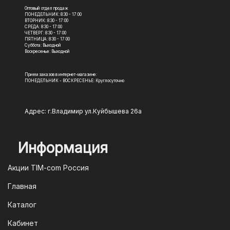
Оптовый отдел продаж
ПОНЕДЕЛЬНИК: 8:30 - 17:00
ВТОРНИК: 8:30 - 17:00
СРЕДА: 8:30 - 17:00
ЧЕТВЕРГ: 8:30 - 17:00
ПЯТНИЦА: 8:30 - 17:00
Суббота: Выходной
Воскресенье: Выходной
Прием заказов в интернет-магазине:
ПОНЕДЕЛЬНИК - ВОСКРЕСЕНЬЕ: Круглосуточно
Адрес: г.Владимир ул.Куйбышева 26а
Информация
Акции TIM-com Россия
Главная
Каталог
Кабинет