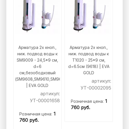
Арматура 2х кноп.,
Арматура 2х кноп.,
ниж. подвод воды к
ниж. подвод воды к
SM9009 - 24,5*9 см,
T1020 - 25*9 см,
d=6
d=6.5см (9618) | EVA
см,безободковый
GOLD
(SM9608,SM9610,SM9612)
артикул:
| EVA GOLD
УТ-00002095
артикул:
УТ-00001658
1
Розничная цена:
760
руб.
1
Розничная цена:
760
руб.