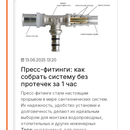
13.06.2025 13:20
Пресс-фитинги: как
собрать систему без
протечек за 1 час
Пресс-фитинги стали настоящим
прорывом в мире сантехнических систем.
Их надежность, удобство установки и
долговечность делают их идеальным
выбором для монтажа водопроводных,
отопительных и других инженерных
Теги:
инструмент для пресс
систем. В этой статье мы расскажем, как