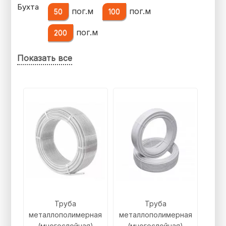
Бухта
пог.м
пог.м
50
100
пог.м
200
Показать все
Труба
Труба
металлополимерная
металлополимерная
(многослойная)
(многослойная)