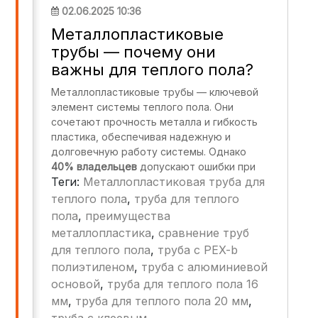
02.06.2025 10:36
Металлопластиковые
трубы — почему они
важны для теплого пола?
Металлопластиковые трубы — ключевой
элемент системы теплого пола. Они
сочетают прочность металла и гибкость
пластика, обеспечивая надежную и
долговечную работу системы. Однако
40% владельцев
допускают ошибки при
Теги:
Металлопластиковая труба для
выборе и монтаже, что приводит к:
теплого пола
,
труба для теплого
Протечкам и снижению давления.
пола
,
преимущества
Неравномерному прогреву полов.
металлопластика
,
сравнение труб
для теплого пола
Необходимости частого ремонта.
,
труба с PEX-b
полиэтиленом
,
труба с алюминиевой
основой
,
труба для теплого пола 16
мм
,
труба для теплого пола 20 мм
,
труба с клеевым