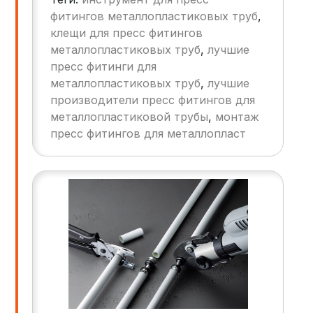
собрать систему с пресс-фитингами без
фитингов металлопластиковых труб
,
протечек всего за час, а также дадим
клещи для пресс фитингов
практические советы на каждом этапе.
металлопластиковых труб
,
лучшие
пресс фитинги для
металлопластиковых труб
,
лучшие
производители пресс фитингов для
металлопластиковой трубы
,
монтаж
пресс фитингов для металлопласт