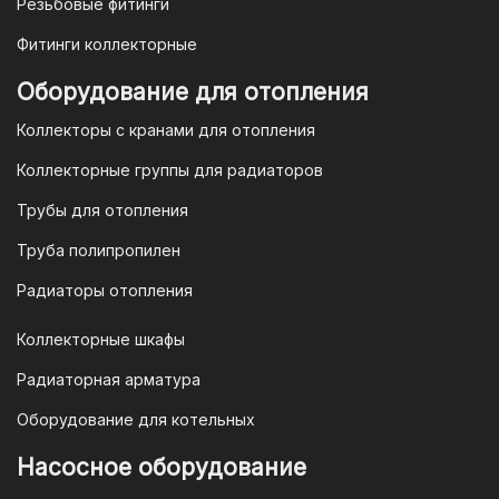
оплатить в течение 3 рабочих дней.
Резьбовые фитинги
Фитинги коллекторные
Для оплаты заказа по счету для
Оборудование для отопления
организаций и ИП необходимо
Коллекторы с кранами для отопления
связаться с оптовым отделом
продаж по номеру
8-800-777-19-57
Коллекторные группы для радиаторов
или отправить запрос на
Трубы для отопления
электронную почту
vodonos-
opt@mail.ru
Труба полипропилен
Радиаторы отопления
Коллекторные шкафы
Гарантия и условия гарантии
Радиаторная арматура
При покупке товара в интернет-
Оборудование для котельных
магазине "TIM-com Россия" Вы можете
быть уверены в том, что мы действуем
Насосное оборудование
в рамках действующего