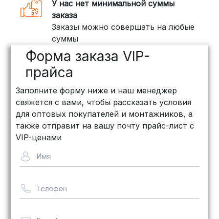
У нас нет минимальной суммы
грузов:
заказа
Заказы можно совершать на любые
ПЭК: Сроки доставки — от 3 до 10
суммы
дней, стоимость рассчитывается
Форма заказа VIP-
индивидуально (минимум
500
рублей
)
прайса
КИТ: Отличный выбор для
Заполните форму ниже и наш менеджер
объемных заказов. Сроки — от 3
свяжется с вами, чтобы рассказать условия
дней, стоимость — от
500 рублей
для оптовых покупателей и монтажников, а
Байкал Сервис: Идеально подходит
также отправит на вашу почту прайс-лист с
для крупногабаритных товаров.
VIP-ценами
Сроки — от 5 дней, стоимость
Имя
рассчитывается индивидуально
Телефон
Важно! Мы заботимся о том, чтобы
ваши товары доставлялись в
целости и сохранности, независимо