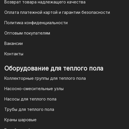
Возврат товара надлежащего качества
доступен для большинства российских
банков.
Оплата платежной картой и гарантии безопасности
3. Оплата по QR-коду
Политика конфиденциальности
Еще один современный способ оплаты
Оптовым покупателям
— это QR-код. После оформления
Вакансии
заказа мы предоставим вам
уникальный QR-код, который можно
Контакты
отсканировать в мобильном
приложении вашего банка. Это быстро,
Оборудование для теплого пола
удобно и безопасно.
Коллекторные группы для теплого пола
4. Безналичная оплата для
Насосно-смесительные узлы
юридических лиц
Насосы для теплого пола
Для наших корпоративных клиентов
мы предлагаем безналичную оплату по
Трубы для теплого пола
счету. После оформления заказа мы
Краны шаровые
выставим вам счет, который можно