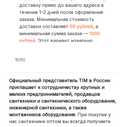
доставку прямо до вашего адреса в
течение 1–2 дней после оформления
заказа. Минимальная стоимость
доставки составляет
99 рублей
, а
минимальная сумма заказа —
1000
рублей
. Этот вариант идеально
подходит для тех, кто ценит скорость
и удобство.
10/50
2. Доставка через транспортные
компании (СДЭК, BoxBerry, DPD)
Официальный представитель TIM в России
Для клиентов из других регионов
приглашает к сотрудничеству крупных и
России мы сотрудничаем с
мелких предпринимателей, продавцов
проверенными транспортными
сантехники и сантехнического оборудования,
компаниями:
инженерной сантехники, а также
СДЭК: Выбирайте доставку до
монтажников оборудования
. При покупке у
нас сантехники оптом вы всегда получаете
пункта выдачи (от 2 дней) или