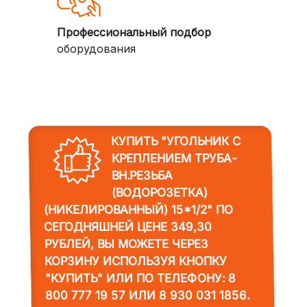
Профессиональный подбор
оборудования
КУПИТЬ "УГОЛЬНИК С
КРЕПЛЕНИЕМ ТРУБА-
ВН.РЕЗЬБА
(ВОДОРОЗЕТКА)
(НИКЕЛИРОВАННЫЙ) 15*1/2"
ПО
СЕГОДНЯШНЕЙ ЦЕНЕ 349,30
РУБЛЕЙ, ВЫ МОЖЕТЕ ЧЕРЕЗ
КОРЗИНУ ИСПОЛЬЗУЯ КНОПКУ
"КУПИТЬ" ИЛИ ПО ТЕЛЕФОНУ:
8
800 777 19 57
ИЛИ
8 930 031 1856
.