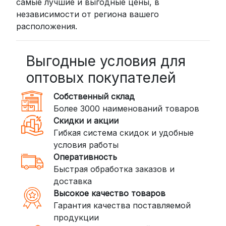
самые лучшие и выгодные цены, в
курьером до двери (от 3 дней).
независимости от региона вашего
Стоимость начинается от
300
расположения.
рублей
BoxBerry: Заказы доставляются до
пунктов выдачи или курьером.
Выгодные условия для
Сроки — от 2 дней, стоимость — от
оптовых покупателей
350 рублей
Собственный склад
DPD: Международная служба
Более 3000 наименований товаров
доставки, которая работает и
Скидки и акции
внутри России. Сроки — от 2 дней,
Гибкая система скидок и удобные
стоимость — от
400 рублей
условия работы
Оперативность
3. Доставка крупногабаритных грузов
Быстрая обработка заказов и
(ПЭК, КИТ, Байкал Сервис)
доставка
Если ваш заказ включает большие или
Высокое качество товаров
тяжелые товары, мы рекомендуем
Гарантия качества поставляемой
воспользоваться услугами компаний,
продукции
специализирующихся на доставке