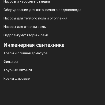
Насосы и насосные станции
Законодательства Российской
Федерации и Ваши права, как
Оборудование для автономного водопровода
потребителя полностью защищены.
Насосы для теплого пола и отопления
Условия гарантии
Насосы для откачки воды
Для большинства товаров
Гидроаккумуляторы и баки
отопительной техники (котлы, газовые
колонки, тепловентиляторы), после
Инженерная сантехника
монтажа, необходимо вызывать
Трапы и сливная арматура
специалиста из
АВТОРИЗИРОВАННОГО
Фильтры
(ЛИЦЕНЗИРОВАННОГО) СЕРВИСНОГО
Трубные фитинги
ЦЕНТРА на первый запуск
оборудования (пуско-наладочные
Краны шаровые
работы).
Внимание!
Ввод в эксплуатацию
должен осуществляться только