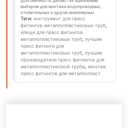
долговечность делают их идеальным
выбором для монтажа водопроводных,
отопительных и других инженерных
Теги:
инструмент для пресс
систем. В этой статье мы расскажем, как
собрать систему с пресс-фитингами без
фитингов металлопластиковых труб
,
протечек всего за час, а также дадим
клещи для пресс фитингов
практические советы на каждом этапе.
металлопластиковых труб
,
лучшие
пресс фитинги для
металлопластиковых труб
,
лучшие
производители пресс фитингов для
металлопластиковой трубы
,
монтаж
пресс фитингов для металлопласт