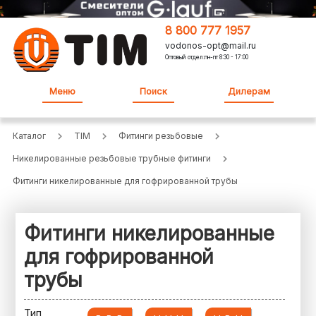
8 800 777 1957
vodonos-opt@mail.ru
Оптовый отдел:пн-пт 8:30 - 17:00
Меню
Поиск
Дилерам
Каталог
TIM
Фитинги резьбовые
Никелированные резьбовые трубные фитинги
Фитинги никелированные для гофрированной трубы
Фитинги никелированные
для гофрированной
трубы
Тип