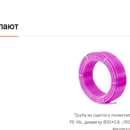
пают
Труба из сшитого полиэти
PE-Xb, диаметр Ø20*2.8（1
фиолето