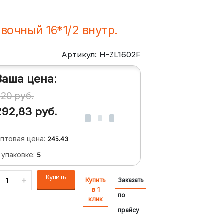
вочный 16*1/2 внутр.
Артикул: H-ZL1602F
Ваша цена:
320
руб.
292,83
руб.
птовая цена:
245.43
 упаковке:
5
Купить
Купить
Заказать
в 1
по
клик
прайсу