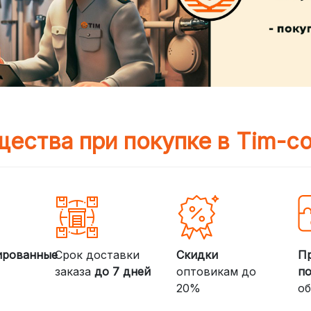
ества при покупке в Tim-c
ированные
Срок доставки
Скидки
П
заказа
до 7 дней
оптовикам до
п
20%
об