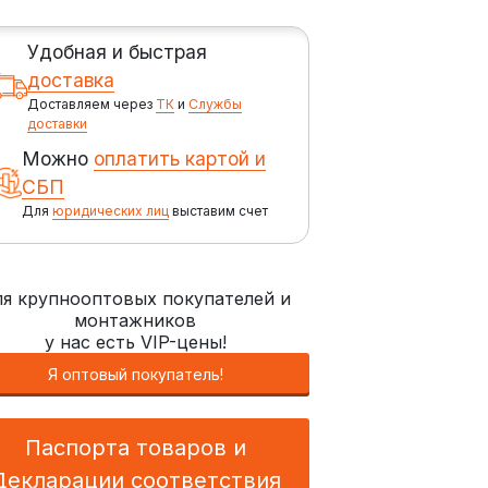
Удобная и быстрая
доставка
Доставляем через
ТК
и
Службы
доставки
Можно
оплатить картой и
СБП
Для
юридических лиц
выставим счет
я крупнооптовых покупателей и
монтажников
у нас есть VIP-цены!
Я оптовый покупатель!
Паспорта товаров и
Декларации соответствия