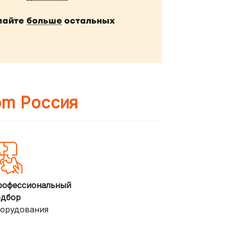
om Россия
рофессиональный
одбор
орудования