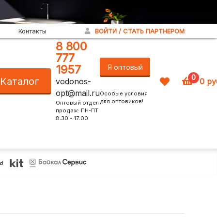
Контакты
ВОЙТИ / СТАТЬ ПАРТНЕРОМ
8 800
777
1957
Я оптовый
0
Каталог
vodonos-
0
ру
покупатель!
opt@mail.ru
Особые условия
для оптовиков!
Оптовый отдел
продаж: ПН-ПТ
8:30 - 17:00