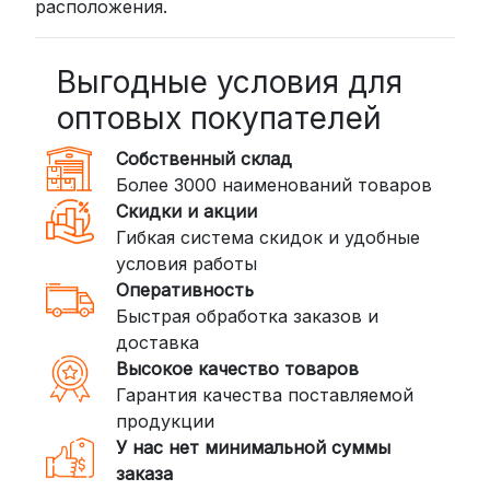
расположения.
рублей
BoxBerry: Заказы доставляются до
пунктов выдачи или курьером.
Выгодные условия для
Сроки — от 2 дней, стоимость — от
оптовых покупателей
350 рублей
Собственный склад
DPD: Международная служба
Более 3000 наименований товаров
доставки, которая работает и
Скидки и акции
внутри России. Сроки — от 2 дней,
Гибкая система скидок и удобные
стоимость — от
400 рублей
условия работы
Оперативность
3. Доставка крупногабаритных грузов
Быстрая обработка заказов и
(ПЭК, КИТ, Байкал Сервис)
доставка
Если ваш заказ включает большие или
Высокое качество товаров
тяжелые товары, мы рекомендуем
Гарантия качества поставляемой
воспользоваться услугами компаний,
продукции
специализирующихся на доставке
У нас нет минимальной суммы
грузов:
заказа