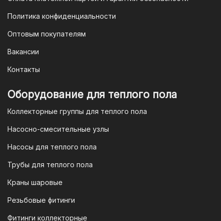
3. Оплата по QR-коду
Политика конфиденциальности
Еще один современный способ оплаты
Оптовым покупателям
— это QR-код. После оформления
Вакансии
заказа мы предоставим вам
уникальный QR-код, который можно
Контакты
отсканировать в мобильном
приложении вашего банка. Это быстро,
Оборудование для теплого пола
удобно и безопасно.
Коллекторные группы для теплого пола
4. Безналичная оплата для
Насосно-смесительные узлы
юридических лиц
Насосы для теплого пола
Для наших корпоративных клиентов
мы предлагаем безналичную оплату по
Трубы для теплого пола
счету. После оформления заказа мы
Краны шаровые
выставим вам счет, который можно
оплатить в течение 3 рабочих дней.
Резьбовые фитинги
Фитинги коллекторные