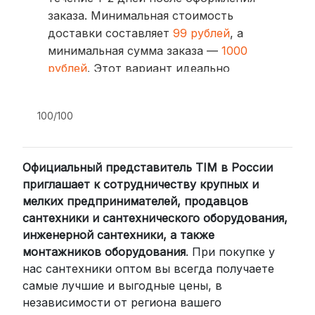
заказа. Минимальная стоимость
доставки составляет
99 рублей
, а
минимальная сумма заказа —
1000
рублей
. Этот вариант идеально
подходит для тех, кто ценит скорость
и удобство.
100/100
2. Доставка через транспортные
компании (СДЭК, BoxBerry, DPD)
Официальный представитель TIM в России
Для клиентов из других регионов
приглашает к сотрудничеству крупных и
России мы сотрудничаем с
мелких предпринимателей, продавцов
проверенными транспортными
сантехники и сантехнического оборудования,
компаниями:
инженерной сантехники, а также
СДЭК: Выбирайте доставку до
монтажников оборудования
. При покупке у
нас сантехники оптом вы всегда получаете
пункта выдачи (от 2 дней) или
самые лучшие и выгодные цены, в
курьером до двери (от 3 дней).
независимости от региона вашего
Стоимость начинается от
300