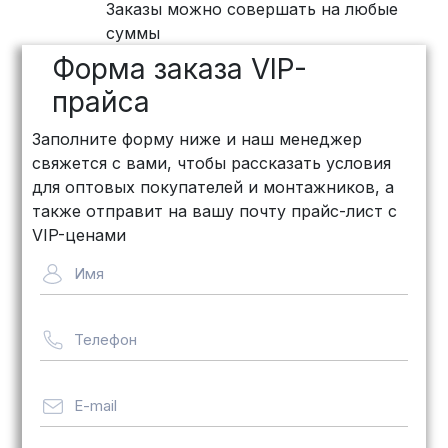
Заказы можно совершать на любые
ПЭК: Сроки доставки — от 3 до 10
суммы
дней, стоимость рассчитывается
Форма заказа VIP-
индивидуально (минимум
500
рублей
)
прайса
КИТ: Отличный выбор для
Заполните форму ниже и наш менеджер
объемных заказов. Сроки — от 3
свяжется с вами, чтобы рассказать условия
дней, стоимость — от
500 рублей
для оптовых покупателей и монтажников, а
Байкал Сервис: Идеально подходит
также отправит на вашу почту прайс-лист с
для крупногабаритных товаров.
VIP-ценами
Сроки — от 5 дней, стоимость
Имя
рассчитывается индивидуально
Телефон
Важно! Мы заботимся о том, чтобы
ваши товары доставлялись в
целости и сохранности, независимо
E-mail
от их размера.