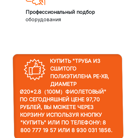
Профессиональный подбор
оборудования
КУПИТЬ "ТРУБА ИЗ
СШИТОГО
ПОЛИЭТИЛЕНА PE-XB,
ДИАМЕТР
Ø20*2.8（100М）ФИОЛЕТОВЫЙ"
ПО СЕГОДНЯШНЕЙ ЦЕНЕ 97,70
РУБЛЕЙ, ВЫ МОЖЕТЕ ЧЕРЕЗ
КОРЗИНУ ИСПОЛЬЗУЯ КНОПКУ
"КУПИТЬ" ИЛИ ПО ТЕЛЕФОНУ:
8
800 777 19 57
ИЛИ
8 930 031 1856
.