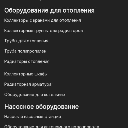
Для оплаты заказа по счету для
Оборудование для отопления
организаций и ИП необходимо
Коллекторы с кранами для отопления
связаться с оптовым отделом
продаж по номеру
8-800-777-19-57
Коллекторные группы для радиаторов
или отправить запрос на
Трубы для отопления
электронную почту
vodonos-
opt@mail.ru
Труба полипропилен
Радиаторы отопления
Коллекторные шкафы
Гарантия и условия гарантии
Радиаторная арматура
При покупке товара в интернет-
Оборудование для котельных
магазине "TIM-com Россия" Вы можете
быть уверены в том, что мы действуем
Насосное оборудование
в рамках действующего
Насосы и насосные станции
Законодательства Российской
Федерации и Ваши права, как
Оборудование для автономного водопровода