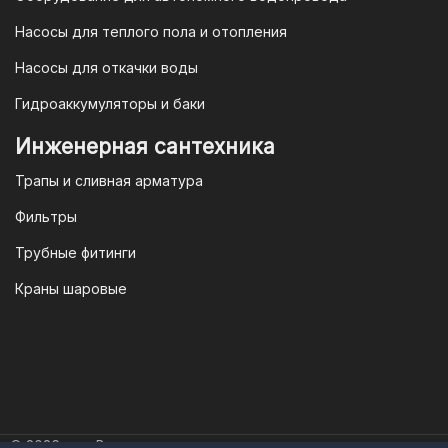
потребителя полностью защищены.
Насосы для теплого пола и отопления
Условия гарантии
Насосы для откачки воды
Для большинства товаров
Гидроаккумуляторы и баки
отопительной техники (котлы, газовые
колонки, тепловентиляторы), после
Инженерная сантехника
монтажа, необходимо вызывать
Трапы и сливная арматура
специалиста из
АВТОРИЗИРОВАННОГО
Фильтры
(ЛИЦЕНЗИРОВАННОГО) СЕРВИСНОГО
Трубные фитинги
ЦЕНТРА на первый запуск
оборудования (пуско-наладочные
Краны шаровые
работы).
Внимание!
Ввод в эксплуатацию
должен осуществляться только
авторизированными
© 2026 год. Все права защищены.