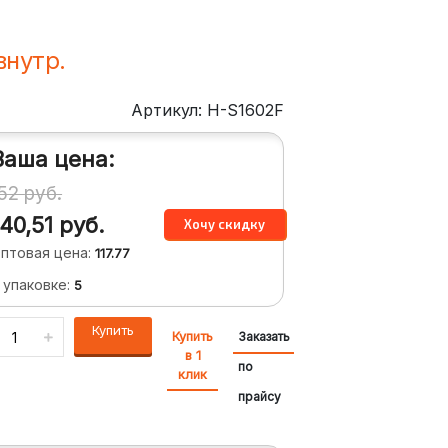
внутр.
Артикул: H-S1602F
Ваша цена:
152
руб.
140,51
руб.
птовая цена:
117.77
 упаковке:
5
Купить
Купить
Заказать
в 1
по
клик
прайсу