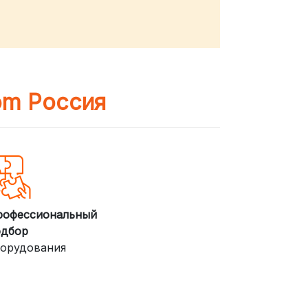
om Россия
рофессиональный
одбор
орудования