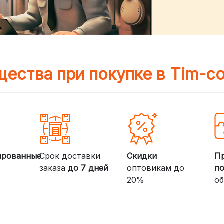
ества при покупке в Tim-c
ированные
Срок доставки
Скидки
П
заказа
до 7 дней
оптовикам до
п
20%
об