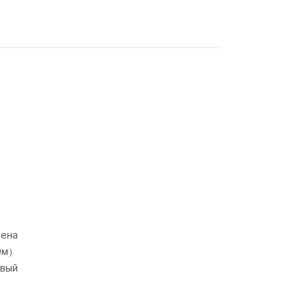
лена
00м）
вый