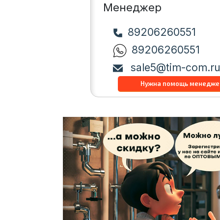
Менеджер
89206260551
89206260551
sale5@tim-com.r