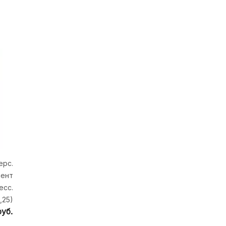
ерс.
мент
есс.
,25)
руб.