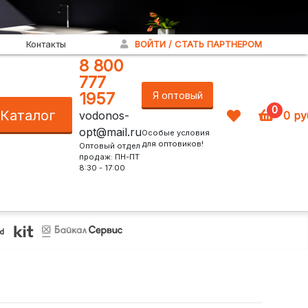
Контакты
ВОЙТИ / СТАТЬ ПАРТНЕРОМ
8 800
777
1957
Я оптовый
0
Каталог
vodonos-
0
ру
покупатель!
opt@mail.ru
Особые условия
для оптовиков!
Оптовый отдел
продаж: ПН-ПТ
8:30 - 17:00