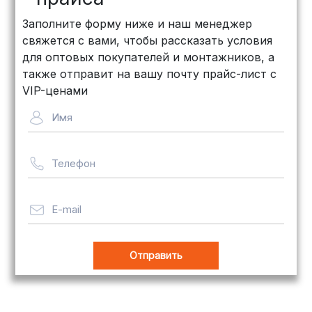
КИТ: Отличный выбор для
Заполните форму ниже и наш менеджер
объемных заказов. Сроки — от 3
свяжется с вами, чтобы рассказать условия
дней, стоимость — от
500 рублей
для оптовых покупателей и монтажников, а
Байкал Сервис: Идеально подходит
также отправит на вашу почту прайс-лист с
для крупногабаритных товаров.
VIP-ценами
Сроки — от 5 дней, стоимость
Имя
рассчитывается индивидуально
Телефон
Важно! Мы заботимся о том, чтобы
ваши товары доставлялись в
целости и сохранности, независимо
E-mail
от их размера.
Оплата заказов