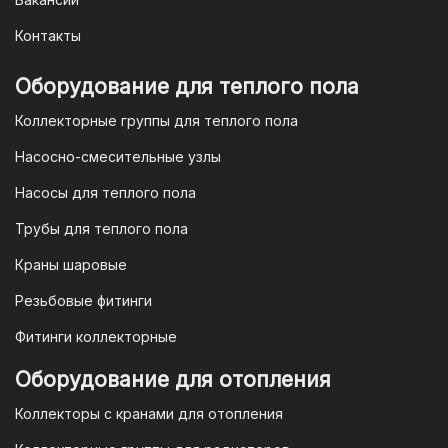
заказа мы предоставим вам
уникальный QR-код, который можно
Контакты
отсканировать в мобильном
приложении вашего банка. Это быстро,
Оборудование для теплого пола
удобно и безопасно.
Коллекторные группы для теплого пола
4. Безналичная оплата для
Насосно-смесительные узлы
юридических лиц
Насосы для теплого пола
Для наших корпоративных клиентов
мы предлагаем безналичную оплату по
Трубы для теплого пола
счету. После оформления заказа мы
Краны шаровые
выставим вам счет, который можно
оплатить в течение 3 рабочих дней.
Резьбовые фитинги
Фитинги коллекторные
Для оплаты заказа по счету для
Оборудование для отопления
организаций и ИП необходимо
Коллекторы с кранами для отопления
связаться с оптовым отделом
продаж по номеру
8-800-777-19-57