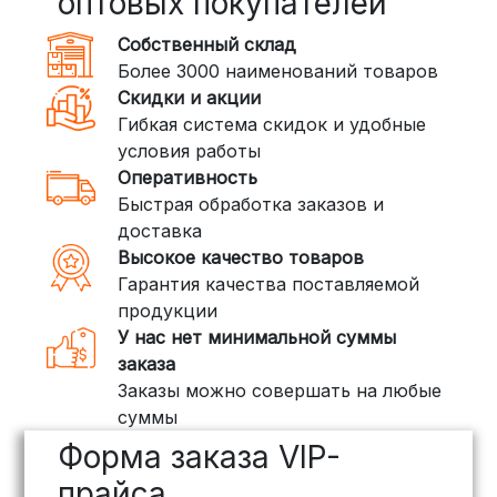
оптовых покупателей
350 рублей
Собственный склад
DPD: Международная служба
Более 3000 наименований товаров
доставки, которая работает и
Скидки и акции
внутри России. Сроки — от 2 дней,
Гибкая система скидок и удобные
стоимость — от
400 рублей
условия работы
Оперативность
3. Доставка крупногабаритных грузов
Быстрая обработка заказов и
(ПЭК, КИТ, Байкал Сервис)
доставка
Если ваш заказ включает большие или
Высокое качество товаров
тяжелые товары, мы рекомендуем
Гарантия качества поставляемой
воспользоваться услугами компаний,
продукции
специализирующихся на доставке
У нас нет минимальной суммы
грузов:
заказа
Заказы можно совершать на любые
ПЭК: Сроки доставки — от 3 до 10
суммы
дней, стоимость рассчитывается
Форма заказа VIP-
индивидуально (минимум
500
рублей
)
прайса