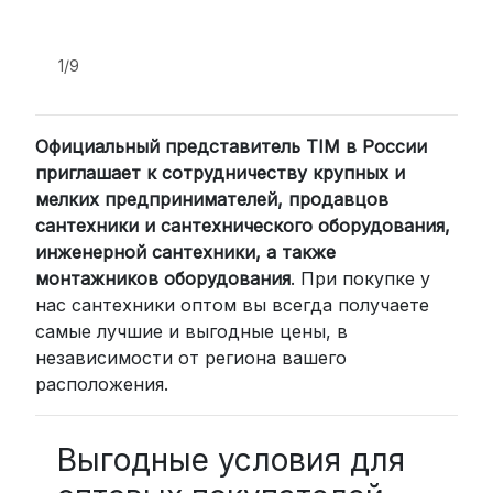
подходит для тех, кто ценит скорость
и удобство.
1/9
2. Доставка через транспортные
компании (СДЭК, BoxBerry, DPD)
Официальный представитель TIM в России
Для клиентов из других регионов
приглашает к сотрудничеству крупных и
России мы сотрудничаем с
мелких предпринимателей, продавцов
проверенными транспортными
сантехники и сантехнического оборудования,
компаниями:
инженерной сантехники, а также
СДЭК: Выбирайте доставку до
монтажников оборудования
. При покупке у
нас сантехники оптом вы всегда получаете
пункта выдачи (от 2 дней) или
самые лучшие и выгодные цены, в
курьером до двери (от 3 дней).
независимости от региона вашего
Стоимость начинается от
300
расположения.
рублей
BoxBerry: Заказы доставляются до
пунктов выдачи или курьером.
Выгодные условия для
Сроки — от 2 дней, стоимость — от