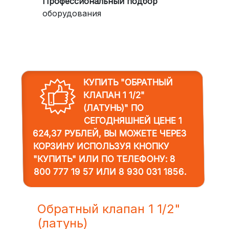
Профессиональный подбор
оборудования
КУПИТЬ "ОБРАТНЫЙ
КЛАПАН 1 1/2"
(ЛАТУНЬ)"
ПО
СЕГОДНЯШНЕЙ ЦЕНЕ 1
624,37 РУБЛЕЙ, ВЫ МОЖЕТЕ ЧЕРЕЗ
КОРЗИНУ ИСПОЛЬЗУЯ КНОПКУ
"КУПИТЬ" ИЛИ ПО ТЕЛЕФОНУ:
8
800 777 19 57
ИЛИ
8 930 031 1856
.
Обратный клапан 1 1/2"
(латунь)