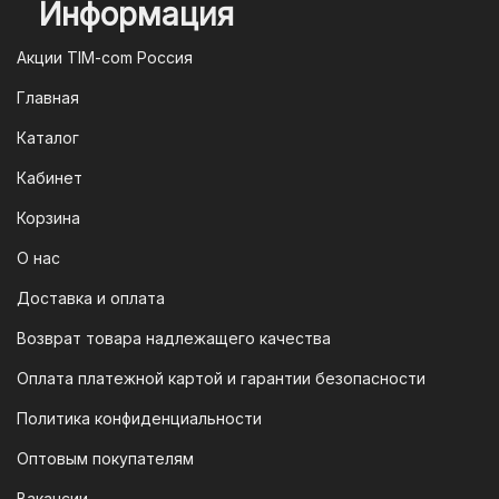
Информация
2. Оплата через систему быстрых
платежей (СПБ)
Акции TIM-com Россия
Мы следим за современными
Главная
технологиями, поэтому предлагаем
Каталог
вам возможность оплатить заказ через
систему быстрых платежей (СПБ).
Кабинет
После оформления заказа вам будет
Корзина
предоставлен QR-код. Просто
отсканируйте его в мобильном
О нас
приложении вашего банка — и оплата
Доставка и оплата
будет завершена. Этот способ
Возврат товара надлежащего качества
доступен для большинства российских
банков.
Оплата платежной картой и гарантии безопасности
3. Оплата по QR-коду
Политика конфиденциальности
Еще один современный способ оплаты
Оптовым покупателям
— это QR-код. После оформления
Вакансии