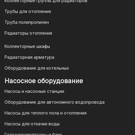
Коллекторные группы для радиаторов
или отправить запрос на
Трубы для отопления
электронную почту
vodonos-
opt@mail.ru
Труба полипропилен
Радиаторы отопления
Коллекторные шкафы
Гарантия и условия гарантии
Радиаторная арматура
При покупке товара в интернет-
Оборудование для котельных
магазине "TIM-com Россия" Вы можете
быть уверены в том, что мы действуем
Насосное оборудование
в рамках действующего
Насосы и насосные станции
Законодательства Российской
Федерации и Ваши права, как
Оборудование для автономного водопровода
потребителя полностью защищены.
Насосы для теплого пола и отопления
Условия гарантии
Насосы для откачки воды
Для большинства товаров
Гидроаккумуляторы и баки