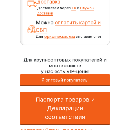
доставка
Доставляем через
ТК
и
Службы
доставки
Можно
оплатить картой и
СБП
Для
юридических лиц
выставим счет
Для крупнооптовых покупателей и
монтажников
у нас есть VIP-цены!
Я оптовый покупатель!
Паспорта товаров и
Декларации
соответствия