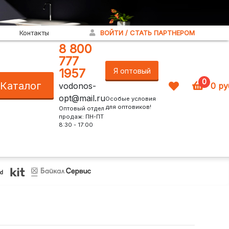
Контакты
ВОЙТИ / СТАТЬ ПАРТНЕРОМ
8 800
777
1957
Я оптовый
0
Каталог
vodonos-
0
ру
покупатель!
opt@mail.ru
Особые условия
для оптовиков!
Оптовый отдел
продаж: ПН-ПТ
8:30 - 17:00