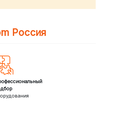
om Россия
рофессиональный
одбор
орудования