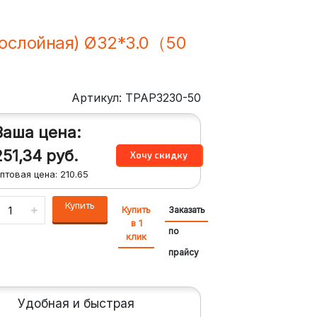
ослойная) Ø32*3.0（50
Артикул: TPAP3230-50
Ваша цена:
251,34
руб.
птовая цена:
210.65
Купить
Купить
Заказать
в 1
по
клик
прайсу
Удобная и быстрая