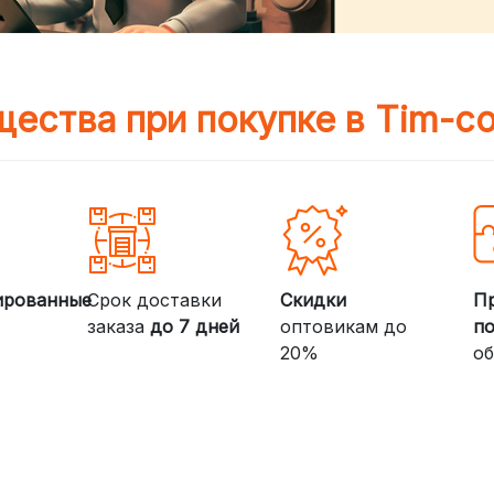
ества при покупке в Tim-c
ированные
Срок доставки
Скидки
П
заказа
до 7 дней
оптовикам до
п
20%
об