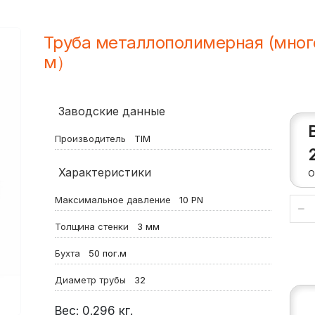
Труба металлополимерная (мног
м）
Заводские данные
Производитель
TIM
Характеристики
О
Максимальное давление
10
PN
Толщина стенки
3
мм
Бухта
50
пог.м
Диаметр трубы
32
Вес:
0.296
кг.