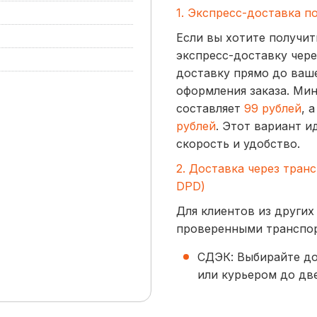
1. Экспресс-доставка п
Если вы хотите получит
экспресс-доставку чере
доставку прямо до ваше
оформления заказа. Ми
составляет
99 рублей
, 
рублей
. Этот вариант и
скорость и удобство.
2. Доставка через тран
DPD)
Для клиентов из других
проверенными транспо
СДЭК: Выбирайте до
или курьером до две
начинается от
300 р
BoxBerry: Заказы д