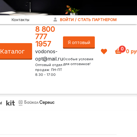
Контакты
ВОЙТИ / СТАТЬ ПАРТНЕРОМ
8 800
777
1957
Я оптовый
0
Каталог
vodonos-
0
ру
покупатель!
opt@mail.ru
Особые условия
для оптовиков!
Оптовый отдел
продаж: ПН-ПТ
8:30 - 17:00