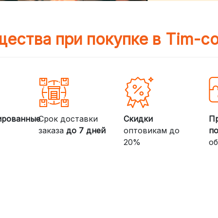
ества при покупке в Tim-c
ированные
Срок доставки
Скидки
П
заказа
до 7 дней
оптовикам до
п
20%
об