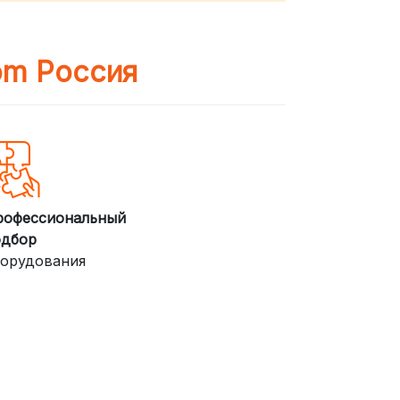
om Россия
рофессиональный
одбор
орудования