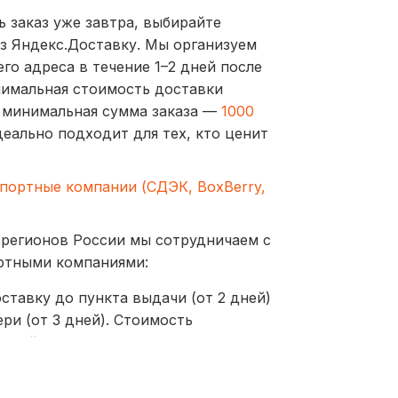
ь заказ уже завтра, выбирайте
з Яндекс.Доставку. Мы организуем
го адреса в течение 1–2 дней после
нимальная стоимость доставки
а минимальная сумма заказа —
1000
деально подходит для тех, кто ценит
спортные компании (СДЭК, BoxBerry,
 регионов России мы сотрудничаем с
ртными компаниями:
ставку до пункта выдачи (от 2 дней)
ри (от 3 дней). Стоимость
ублей
оставляются до пунктов выдачи или
от 2 дней, стоимость — от
350 рублей