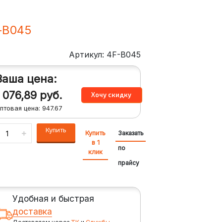
-B045
Артикул: 4F-B045
Ваша цена:
1 076,89
руб.
птовая цена:
947.67
Купить
Купить
Заказать
в 1
по
клик
прайсу
Удобная и быстрая
доставка