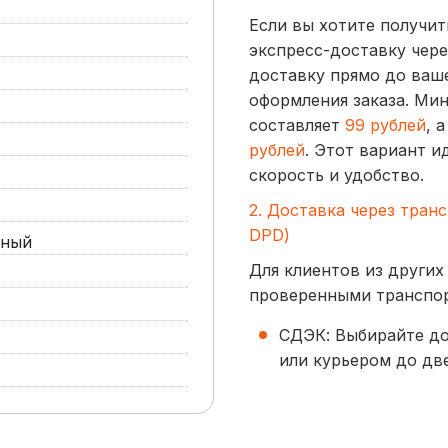
Если вы хотите получит
экспресс-доставку чере
доставку прямо до ваше
оформления заказа. Ми
составляет
99 рублей
, 
рублей
. Этот вариант и
скорость и удобство.
2. Доставка через тран
DPD)
ный
Для клиентов из других
проверенными транспо
СДЭК: Выбирайте до
или курьером до две
начинается от
300 р
BoxBerry: Заказы д
курьером. Сроки — 