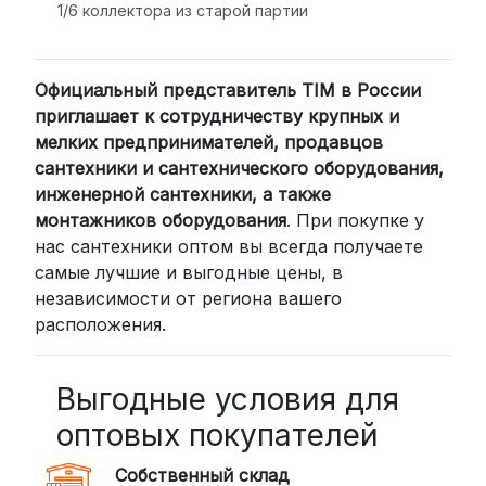
1/6 коллектора из старой партии
2. Доставка через транспортные
компании (СДЭК, BoxBerry, DPD)
Официальный представитель TIM в России
Для клиентов из других регионов
приглашает к сотрудничеству крупных и
России мы сотрудничаем с
мелких предпринимателей, продавцов
проверенными транспортными
сантехники и сантехнического оборудования,
компаниями:
инженерной сантехники, а также
СДЭК: Выбирайте доставку до
монтажников оборудования
. При покупке у
нас сантехники оптом вы всегда получаете
пункта выдачи (от 2 дней) или
самые лучшие и выгодные цены, в
курьером до двери (от 3 дней).
независимости от региона вашего
Стоимость начинается от
300
расположения.
рублей
BoxBerry: Заказы доставляются до
пунктов выдачи или курьером.
Выгодные условия для
Сроки — от 2 дней, стоимость — от
оптовых покупателей
350 рублей
Собственный склад
DPD: Международная служба