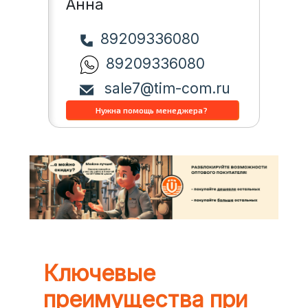
Анна
89209336080
89209336080
sale7@tim-com.ru
Ключевые
преимущества при