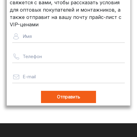
свяжется с вами, чтобы рассказать условия
дней, стоимость — от
500 рублей
для оптовых покупателей и монтажников, а
Байкал Сервис: Идеально подходит
также отправит на вашу почту прайс-лист с
для крупногабаритных товаров.
VIP-ценами
Сроки — от 5 дней, стоимость
Имя
рассчитывается индивидуально
Телефон
Важно! Мы заботимся о том, чтобы
ваши товары доставлялись в
целости и сохранности, независимо
E-mail
от их размера.
Оплата заказов
В магазине Tim-com Россия мы
стремимся сделать процесс оплаты