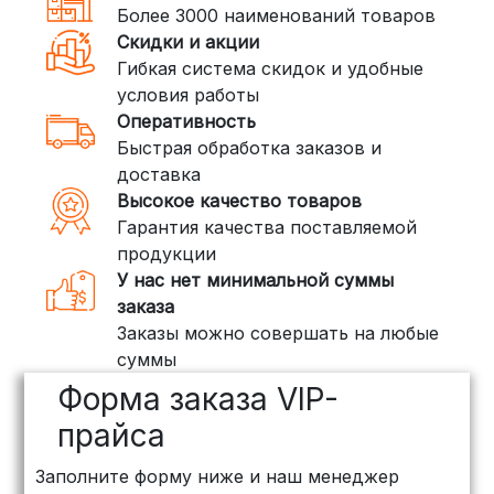
Более 3000 наименований товаров
доставки, которая работает и
Скидки и акции
внутри России. Сроки — от 2 дней,
Гибкая система скидок и удобные
стоимость — от
400 рублей
условия работы
Оперативность
3. Доставка крупногабаритных грузов
Быстрая обработка заказов и
(ПЭК, КИТ, Байкал Сервис)
доставка
Если ваш заказ включает большие или
Высокое качество товаров
тяжелые товары, мы рекомендуем
Гарантия качества поставляемой
воспользоваться услугами компаний,
продукции
специализирующихся на доставке
У нас нет минимальной суммы
грузов:
заказа
Заказы можно совершать на любые
ПЭК: Сроки доставки — от 3 до 10
суммы
дней, стоимость рассчитывается
Форма заказа VIP-
индивидуально (минимум
500
рублей
)
прайса
КИТ: Отличный выбор для
Заполните форму ниже и наш менеджер
объемных заказов. Сроки — от 3