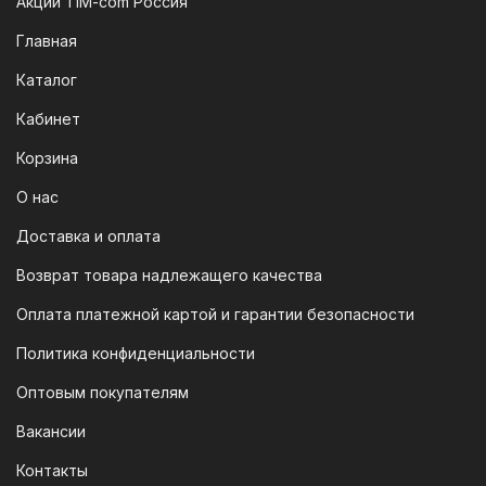
Акции TIM-com Россия
Мы следим за современными
Главная
технологиями, поэтому предлагаем
Каталог
вам возможность оплатить заказ через
систему быстрых платежей (СПБ).
Кабинет
После оформления заказа вам будет
Корзина
предоставлен QR-код. Просто
отсканируйте его в мобильном
О нас
приложении вашего банка — и оплата
Доставка и оплата
будет завершена. Этот способ
Возврат товара надлежащего качества
доступен для большинства российских
банков.
Оплата платежной картой и гарантии безопасности
3. Оплата по QR-коду
Политика конфиденциальности
Еще один современный способ оплаты
Оптовым покупателям
— это QR-код. После оформления
Вакансии
заказа мы предоставим вам
уникальный QR-код, который можно
Контакты