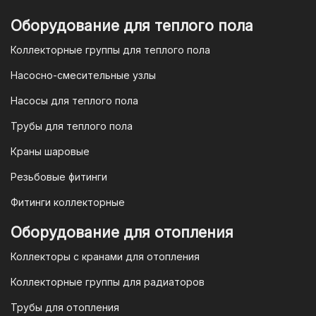
отсканировать в мобильном
приложении вашего банка. Это быстро,
Оборудование для теплого пола
удобно и безопасно.
Коллекторные группы для теплого пола
4. Безналичная оплата для
Насосно-смесительные узлы
юридических лиц
Насосы для теплого пола
Для наших корпоративных клиентов
мы предлагаем безналичную оплату по
Трубы для теплого пола
счету. После оформления заказа мы
Краны шаровые
выставим вам счет, который можно
оплатить в течение 3 рабочих дней.
Резьбовые фитинги
Фитинги коллекторные
Для оплаты заказа по счету для
Оборудование для отопления
организаций и ИП необходимо
Коллекторы с кранами для отопления
связаться с оптовым отделом
продаж по номеру
8-800-777-19-57
Коллекторные группы для радиаторов
или отправить запрос на
Трубы для отопления
электронную почту
vodonos-