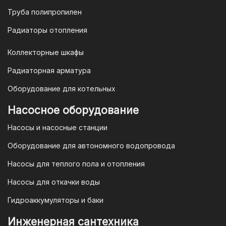
opt@mail.ru
Труба полипропилен
Радиаторы отопления
Коллекторные шкафы
Гарантия и условия гарантии
Радиаторная арматура
При покупке товара в интернет-
Оборудование для котельных
магазине "TIM-com Россия" Вы можете
быть уверены в том, что мы действуем
Насосное оборудование
в рамках действующего
Насосы и насосные станции
Законодательства Российской
Федерации и Ваши права, как
Оборудование для автономного водопровода
потребителя полностью защищены.
Насосы для теплого пола и отопления
Условия гарантии
Насосы для откачки воды
Для большинства товаров
Гидроаккумуляторы и баки
отопительной техники (котлы, газовые
колонки, тепловентиляторы), после
Инженерная сантехника