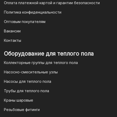
банков.
Оплата платежной картой и гарантии безопасности
3. Оплата по QR-коду
Политика конфиденциальности
Еще один современный способ оплаты
Оптовым покупателям
— это QR-код. После оформления
Вакансии
заказа мы предоставим вам
уникальный QR-код, который можно
Контакты
отсканировать в мобильном
приложении вашего банка. Это быстро,
Оборудование для теплого пола
удобно и безопасно.
Коллекторные группы для теплого пола
4. Безналичная оплата для
Насосно-смесительные узлы
юридических лиц
Насосы для теплого пола
Для наших корпоративных клиентов
мы предлагаем безналичную оплату по
Трубы для теплого пола
счету. После оформления заказа мы
Краны шаровые
выставим вам счет, который можно
оплатить в течение 3 рабочих дней.
Резьбовые фитинги