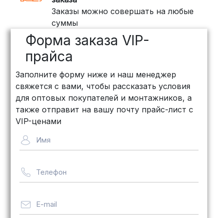
Заказы можно совершать на любые
ПЭК: Сроки доставки — от 3 до 10
суммы
дней, стоимость рассчитывается
Форма заказа VIP-
индивидуально (минимум
500
рублей
)
прайса
КИТ: Отличный выбор для
Заполните форму ниже и наш менеджер
объемных заказов. Сроки — от 3
свяжется с вами, чтобы рассказать условия
дней, стоимость — от
500 рублей
для оптовых покупателей и монтажников, а
Байкал Сервис: Идеально подходит
также отправит на вашу почту прайс-лист с
для крупногабаритных товаров.
VIP-ценами
Сроки — от 5 дней, стоимость
Имя
рассчитывается индивидуально
Телефон
Важно! Мы заботимся о том, чтобы
ваши товары доставлялись в
целости и сохранности, независимо
E-mail
от их размера.