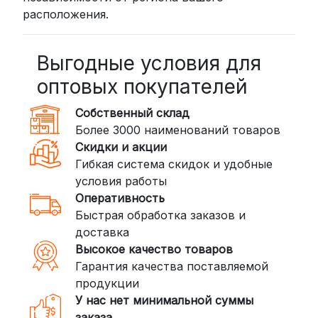
расположения.
рублей
BoxBerry: Заказы доставляются до
пунктов выдачи или курьером.
Выгодные условия для
Сроки — от 2 дней, стоимость — от
оптовых покупателей
350 рублей
Собственный склад
DPD: Международная служба
Более 3000 наименований товаров
доставки, которая работает и
Скидки и акции
внутри России. Сроки — от 2 дней,
Гибкая система скидок и удобные
стоимость — от
400 рублей
условия работы
Оперативность
3. Доставка крупногабаритных грузов
Быстрая обработка заказов и
(ПЭК, КИТ, Байкал Сервис)
доставка
Если ваш заказ включает большие или
Высокое качество товаров
тяжелые товары, мы рекомендуем
Гарантия качества поставляемой
воспользоваться услугами компаний,
продукции
специализирующихся на доставке
У нас нет минимальной суммы
грузов:
заказа