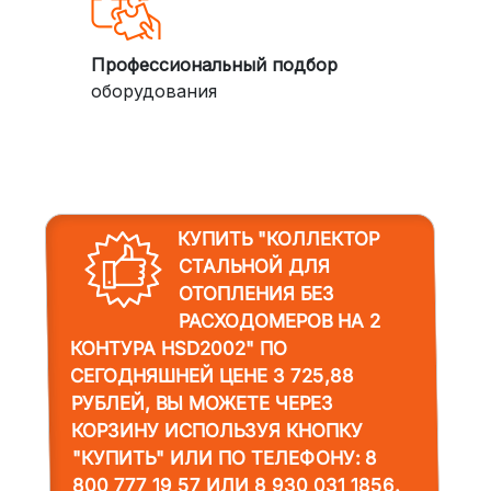
Профессиональный подбор
оборудования
КУПИТЬ "КОЛЛЕКТОР
СТАЛЬНОЙ ДЛЯ
ОТОПЛЕНИЯ БЕЗ
РАСХОДОМЕРОВ НА 2
КОНТУРА HSD2002"
ПО
СЕГОДНЯШНЕЙ ЦЕНЕ 3 725,88
РУБЛЕЙ, ВЫ МОЖЕТЕ ЧЕРЕЗ
КОРЗИНУ ИСПОЛЬЗУЯ КНОПКУ
"КУПИТЬ" ИЛИ ПО ТЕЛЕФОНУ:
8
800 777 19 57
ИЛИ
8 930 031 1856
.