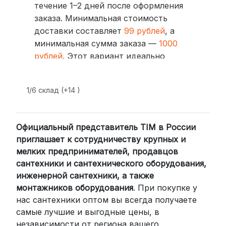
течение 1–2 дней после оформления
заказа. Минимальная стоимость
доставки составляет
99 рублей
, а
минимальная сумма заказа —
1000
рублей
. Этот вариант идеально
подходит для тех, кто ценит скорость
и удобство.
1/6 склад (+14 )
2. Доставка через транспортные
компании (СДЭК, BoxBerry, DPD)
Официальный представитель TIM в России
Для клиентов из других регионов
приглашает к сотрудничеству крупных и
России мы сотрудничаем с
мелких предпринимателей, продавцов
проверенными транспортными
сантехники и сантехнического оборудования,
компаниями:
инженерной сантехники, а также
СДЭК: Выбирайте доставку до
монтажников оборудования
. При покупке у
нас сантехники оптом вы всегда получаете
пункта выдачи (от 2 дней) или
самые лучшие и выгодные цены, в
курьером до двери (от 3 дней).
независимости от региона вашего
Стоимость начинается от
300