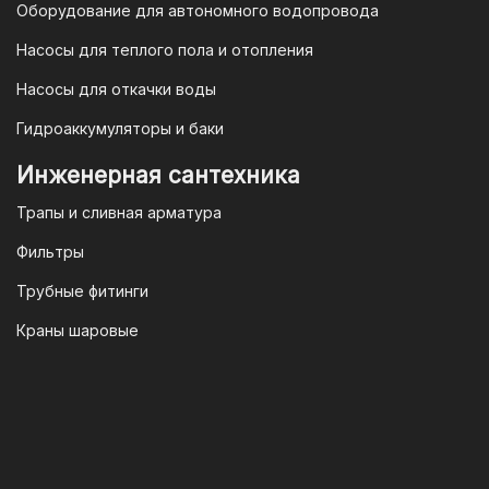
Федерации и Ваши права, как
Оборудование для автономного водопровода
потребителя полностью защищены.
Насосы для теплого пола и отопления
Условия гарантии
Насосы для откачки воды
Для большинства товаров
Гидроаккумуляторы и баки
отопительной техники (котлы, газовые
колонки, тепловентиляторы), после
Инженерная сантехника
монтажа, необходимо вызывать
Трапы и сливная арматура
специалиста из
АВТОРИЗИРОВАННОГО
Фильтры
(ЛИЦЕНЗИРОВАННОГО) СЕРВИСНОГО
Трубные фитинги
ЦЕНТРА на первый запуск
оборудования (пуско-наладочные
Краны шаровые
работы).
Внимание!
Ввод в эксплуатацию
должен осуществляться только
авторизированными