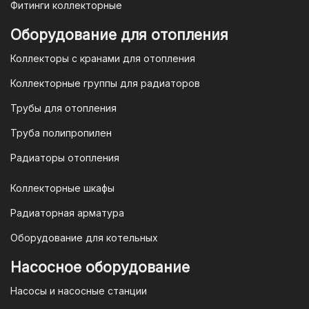
Фитинги коллекторные
Для оплаты заказа по счету для
Оборудование для отопления
организаций и ИП необходимо
Коллекторы с кранами для отопления
связаться с оптовым отделом
продаж по номеру
8-800-777-19-57
Коллекторные группы для радиаторов
или отправить запрос на
Трубы для отопления
электронную почту
vodonos-
opt@mail.ru
Труба полипропилен
Радиаторы отопления
Коллекторные шкафы
Гарантия и условия гарантии
Радиаторная арматура
При покупке товара в интернет-
Оборудование для котельных
магазине "TIM-com Россия" Вы можете
быть уверены в том, что мы действуем
Насосное оборудование
в рамках действующего
Насосы и насосные станции
Законодательства Российской