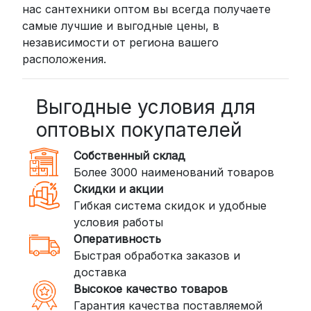
нас сантехники оптом вы всегда получаете
пункта выдачи (от 2 дней) или
самые лучшие и выгодные цены, в
курьером до двери (от 3 дней).
независимости от региона вашего
Стоимость начинается от
300
расположения.
рублей
BoxBerry: Заказы доставляются до
пунктов выдачи или курьером.
Выгодные условия для
Сроки — от 2 дней, стоимость — от
оптовых покупателей
350 рублей
Собственный склад
DPD: Международная служба
Более 3000 наименований товаров
доставки, которая работает и
Скидки и акции
внутри России. Сроки — от 2 дней,
Гибкая система скидок и удобные
стоимость — от
400 рублей
условия работы
Оперативность
3. Доставка крупногабаритных грузов
Быстрая обработка заказов и
(ПЭК, КИТ, Байкал Сервис)
доставка
Если ваш заказ включает большие или
Высокое качество товаров
тяжелые товары, мы рекомендуем
Гарантия качества поставляемой