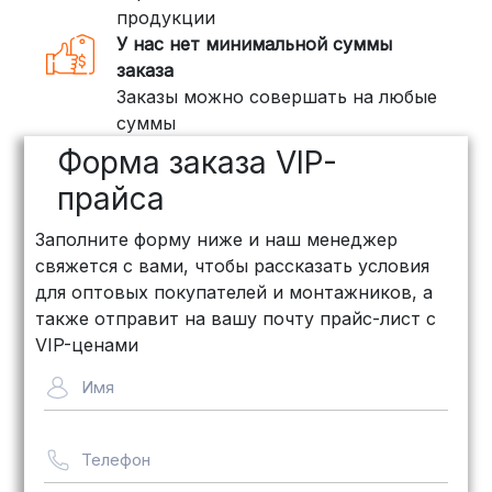
воспользоваться услугами компаний,
продукции
специализирующихся на доставке
У нас нет минимальной суммы
грузов:
заказа
Заказы можно совершать на любые
ПЭК: Сроки доставки — от 3 до 10
суммы
дней, стоимость рассчитывается
Форма заказа VIP-
индивидуально (минимум
500
рублей
)
прайса
КИТ: Отличный выбор для
Заполните форму ниже и наш менеджер
объемных заказов. Сроки — от 3
свяжется с вами, чтобы рассказать условия
дней, стоимость — от
500 рублей
для оптовых покупателей и монтажников, а
Байкал Сервис: Идеально подходит
также отправит на вашу почту прайс-лист с
для крупногабаритных товаров.
VIP-ценами
Сроки — от 5 дней, стоимость
Имя
рассчитывается индивидуально
Телефон
Важно! Мы заботимся о том, чтобы