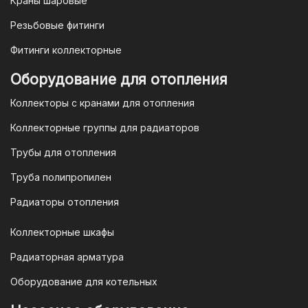
Краны шаровые
выставим вам счет, который можно
оплатить в течение 3 рабочих дней.
Резьбовые фитинги
Фитинги коллекторные
Для оплаты заказа по счету для
Оборудование для отопления
организаций и ИП необходимо
Коллекторы с кранами для отопления
связаться с оптовым отделом
продаж по номеру
8-800-777-19-57
Коллекторные группы для радиаторов
или отправить запрос на
Трубы для отопления
электронную почту
vodonos-
opt@mail.ru
Труба полипропилен
Радиаторы отопления
Коллекторные шкафы
Гарантия и условия гарантии
Радиаторная арматура
При покупке товара в интернет-
Оборудование для котельных
магазине "TIM-com Россия" Вы можете
быть уверены в том, что мы действуем