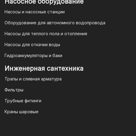
Насосное оборудование
в рамках действующего
Насосы и насосные станции
Законодательства Российской
Федерации и Ваши права, как
Оборудование для автономного водопровода
потребителя полностью защищены.
Насосы для теплого пола и отопления
Условия гарантии
Насосы для откачки воды
Для большинства товаров
Гидроаккумуляторы и баки
отопительной техники (котлы, газовые
колонки, тепловентиляторы), после
Инженерная сантехника
монтажа, необходимо вызывать
Трапы и сливная арматура
специалиста из
АВТОРИЗИРОВАННОГО
Фильтры
(ЛИЦЕНЗИРОВАННОГО) СЕРВИСНОГО
Трубные фитинги
ЦЕНТРА на первый запуск
оборудования (пуско-наладочные
Краны шаровые
работы).