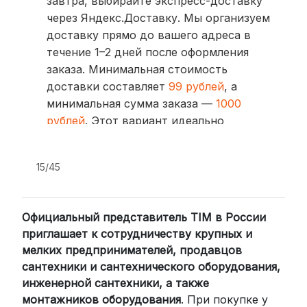
завтра, выбирайте экспресс-доставку
через Яндекс.Доставку. Мы организуем
доставку прямо до вашего адреса в
течение 1–2 дней после оформления
заказа. Минимальная стоимость
доставки составляет
99 рублей
, а
минимальная сумма заказа —
1000
рублей
. Этот вариант идеально
подходит для тех, кто ценит скорость
и удобство.
15/45
2. Доставка через транспортные
компании (СДЭК, BoxBerry, DPD)
Официальный представитель TIM в России
Для клиентов из других регионов
приглашает к сотрудничеству крупных и
России мы сотрудничаем с
мелких предпринимателей, продавцов
проверенными транспортными
сантехники и сантехнического оборудования,
компаниями:
инженерной сантехники, а также
СДЭК: Выбирайте доставку до
монтажников оборудования
. При покупке у