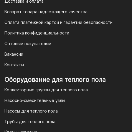
Доставка и оплата
будет завершена. Этот способ
Возврат товара надлежащего качества
доступен для большинства российских
банков.
Оплата платежной картой и гарантии безопасности
3. Оплата по QR-коду
Политика конфиденциальности
Еще один современный способ оплаты
Оптовым покупателям
— это QR-код. После оформления
Вакансии
заказа мы предоставим вам
уникальный QR-код, который можно
Контакты
отсканировать в мобильном
приложении вашего банка. Это быстро,
Оборудование для теплого пола
удобно и безопасно.
Коллекторные группы для теплого пола
4. Безналичная оплата для
Насосно-смесительные узлы
юридических лиц
Насосы для теплого пола
Для наших корпоративных клиентов
мы предлагаем безналичную оплату по
Трубы для теплого пола
счету. После оформления заказа мы