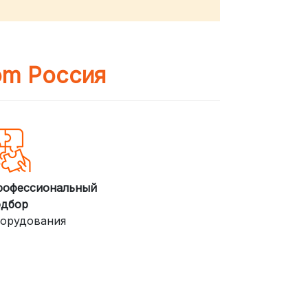
om Россия
рофессиональный
одбор
орудования