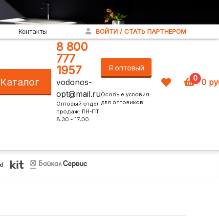
Контакты
ВОЙТИ / СТАТЬ ПАРТНЕРОМ
8 800
777
1957
Я оптовый
0
Каталог
vodonos-
0
ру
покупатель!
opt@mail.ru
Особые условия
для оптовиков!
Оптовый отдел
продаж: ПН-ПТ
8:30 - 17:00