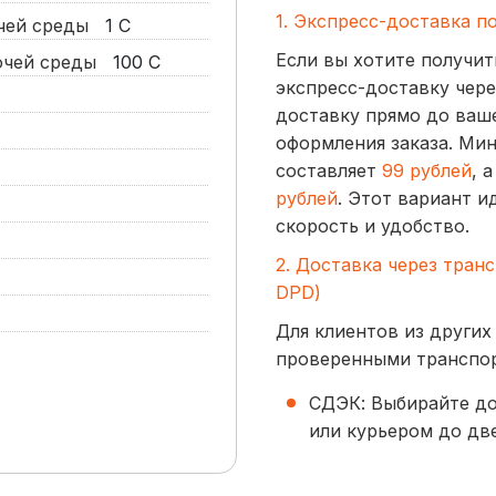
1. Экспресс-доставка п
очей среды
1
С
Если вы хотите получит
бочей среды
100
С
экспресс-доставку чере
доставку прямо до ваше
оформления заказа. Ми
составляет
99 рублей
, 
рублей
. Этот вариант и
скорость и удобство.
2. Доставка через тран
DPD)
Для клиентов из других
проверенными транспо
СДЭК: Выбирайте до
или курьером до две
начинается от
300 р
BoxBerry: Заказы д