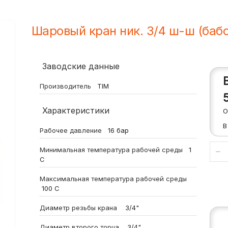
Шаровый кран ник. 3/4 ш-ш (баб
Заводские данные
Производитель
TIM
Характеристики
О
В
Рабочее давление
16
бар
Минимальная температура рабочей среды
1
С
Максимальная температура рабочей среды
100
С
Диаметр резьбы крана
3/4"
Диаметр второго торца
3/4"