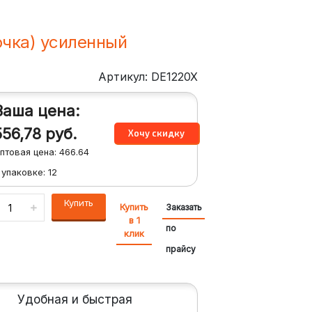
очка) усиленный
Артикул: DE1220X
Ваша цена:
556,78
руб.
птовая цена:
466.64
 упаковке:
12
Купить
Купить
Заказать
в 1
по
клик
прайсу
Удобная и быстрая