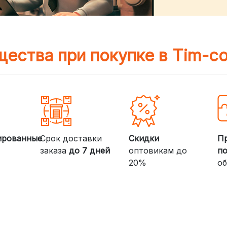
ества при покупке в Tim-c
ированные
Срок доставки
Скидки
П
заказа
до 7 дней
оптовикам до
п
20%
об