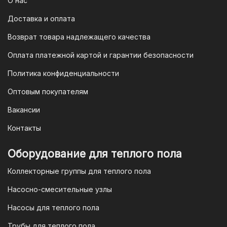
отсканируйте его в мобильном
О нас
приложении вашего банка — и оплата
Доставка и оплата
будет завершена. Этот способ
Возврат товара надлежащего качества
доступен для большинства российских
банков.
Оплата платежной картой и гарантии безопасности
3. Оплата по QR-коду
Политика конфиденциальности
Еще один современный способ оплаты
Оптовым покупателям
— это QR-код. После оформления
Вакансии
заказа мы предоставим вам
уникальный QR-код, который можно
Контакты
отсканировать в мобильном
приложении вашего банка. Это быстро,
Оборудование для теплого пола
удобно и безопасно.
Коллекторные группы для теплого пола
4. Безналичная оплата для
Насосно-смесительные узлы
юридических лиц
Насосы для теплого пола
Для наших корпоративных клиентов
мы предлагаем безналичную оплату по
Трубы для теплого пола