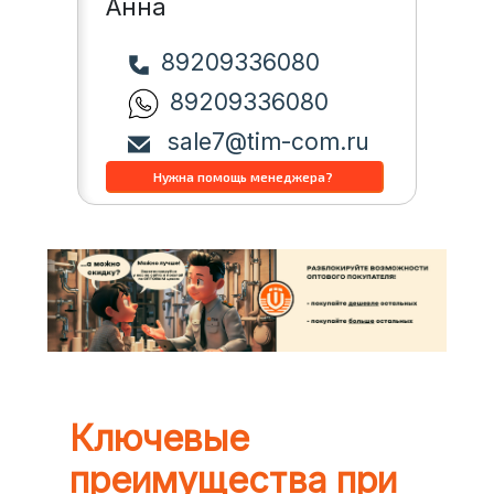
Анна
89209336080
89209336080
sale7@tim-com.ru
Ключевые
преимущества при