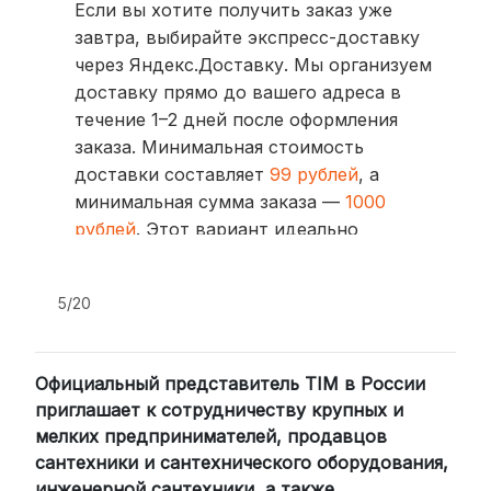
Если вы хотите получить заказ уже
завтра, выбирайте экспресс-доставку
через Яндекс.Доставку. Мы организуем
доставку прямо до вашего адреса в
течение 1–2 дней после оформления
заказа. Минимальная стоимость
доставки составляет
99 рублей
, а
минимальная сумма заказа —
1000
рублей
. Этот вариант идеально
подходит для тех, кто ценит скорость
и удобство.
5/20
2. Доставка через транспортные
компании (СДЭК, BoxBerry, DPD)
Официальный представитель TIM в России
Для клиентов из других регионов
приглашает к сотрудничеству крупных и
России мы сотрудничаем с
мелких предпринимателей, продавцов
проверенными транспортными
сантехники и сантехнического оборудования,
компаниями:
инженерной сантехники, а также