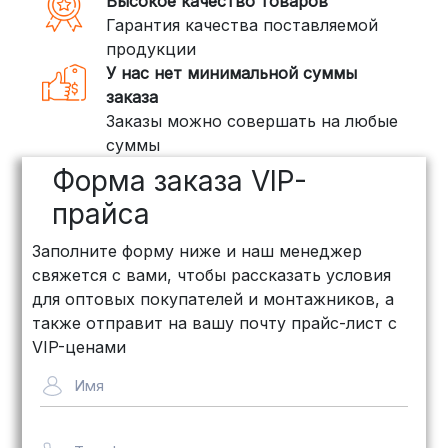
Высокое качество товаров
тяжелые товары, мы рекомендуем
Гарантия качества поставляемой
воспользоваться услугами компаний,
продукции
специализирующихся на доставке
У нас нет минимальной суммы
грузов:
заказа
Заказы можно совершать на любые
ПЭК: Сроки доставки — от 3 до 10
суммы
дней, стоимость рассчитывается
Форма заказа VIP-
индивидуально (минимум
500
рублей
)
прайса
КИТ: Отличный выбор для
Заполните форму ниже и наш менеджер
объемных заказов. Сроки — от 3
свяжется с вами, чтобы рассказать условия
дней, стоимость — от
500 рублей
для оптовых покупателей и монтажников, а
Байкал Сервис: Идеально подходит
также отправит на вашу почту прайс-лист с
для крупногабаритных товаров.
VIP-ценами
Сроки — от 5 дней, стоимость
Имя
рассчитывается индивидуально