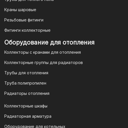
счету. После оформления заказа мы
Краны шаровые
выставим вам счет, который можно
оплатить в течение 3 рабочих дней.
Резьбовые фитинги
Фитинги коллекторные
Для оплаты заказа по счету для
Оборудование для отопления
организаций и ИП необходимо
Коллекторы с кранами для отопления
связаться с оптовым отделом
продаж по номеру
8-800-777-19-57
Коллекторные группы для радиаторов
или отправить запрос на
Трубы для отопления
электронную почту
vodonos-
opt@mail.ru
Труба полипропилен
Радиаторы отопления
Коллекторные шкафы
Гарантия и условия гарантии
Радиаторная арматура
При покупке товара в интернет-
Оборудование для котельных