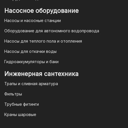
магазине "TIM-com Россия" Вы можете
быть уверены в том, что мы действуем
Насосное оборудование
в рамках действующего
Насосы и насосные станции
Законодательства Российской
Федерации и Ваши права, как
Оборудование для автономного водопровода
потребителя полностью защищены.
Насосы для теплого пола и отопления
Условия гарантии
Насосы для откачки воды
Для большинства товаров
Гидроаккумуляторы и баки
отопительной техники (котлы, газовые
колонки, тепловентиляторы), после
Инженерная сантехника
монтажа, необходимо вызывать
Трапы и сливная арматура
специалиста из
АВТОРИЗИРОВАННОГО
Фильтры
(ЛИЦЕНЗИРОВАННОГО) СЕРВИСНОГО
Трубные фитинги
ЦЕНТРА на первый запуск
оборудования (пуско-наладочные
Краны шаровые
работы).