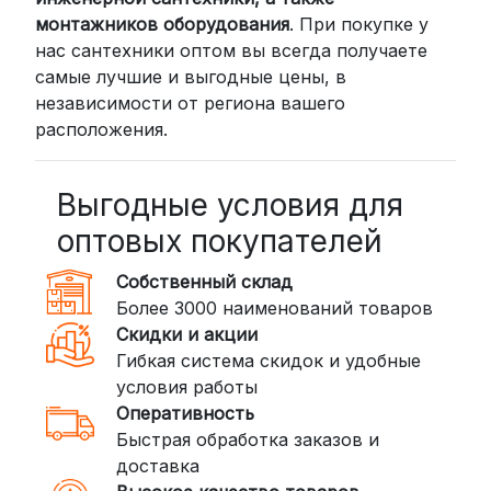
СДЭК: Выбирайте доставку до
монтажников оборудования
. При покупке у
нас сантехники оптом вы всегда получаете
пункта выдачи (от 2 дней) или
самые лучшие и выгодные цены, в
курьером до двери (от 3 дней).
независимости от региона вашего
Стоимость начинается от
300
расположения.
рублей
BoxBerry: Заказы доставляются до
пунктов выдачи или курьером.
Выгодные условия для
Сроки — от 2 дней, стоимость — от
оптовых покупателей
350 рублей
Собственный склад
DPD: Международная служба
Более 3000 наименований товаров
доставки, которая работает и
Скидки и акции
внутри России. Сроки — от 2 дней,
Гибкая система скидок и удобные
стоимость — от
400 рублей
условия работы
Оперативность
3. Доставка крупногабаритных грузов
Быстрая обработка заказов и
(ПЭК, КИТ, Байкал Сервис)
доставка
Если ваш заказ включает большие или