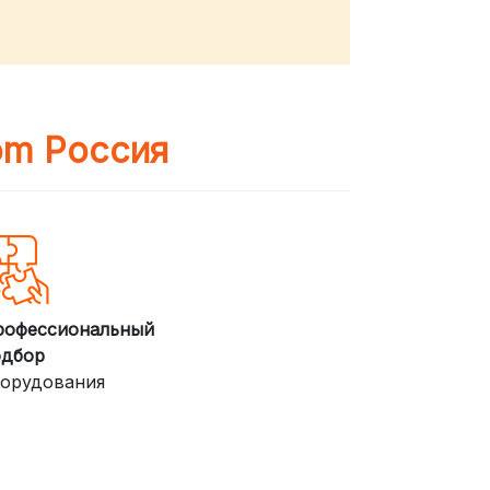
om Россия
рофессиональный
одбор
орудования