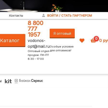
Контакты
ВОЙТИ / СТАТЬ ПАРТНЕРОМ
8 800
777
1957
Я оптовый
0
Каталог
vodonos-
0
ру
покупатель!
opt@mail.ru
Особые условия
для оптовиков!
Оптовый отдел
продаж: ПН-ПТ
8:30 - 17:00