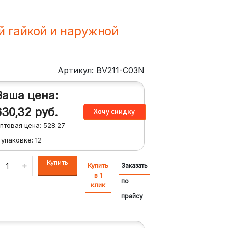
й гайкой и наружной
Артикул: BV211-C03N
Ваша цена:
630,32
руб.
птовая цена:
528.27
 упаковке:
12
Купить
Купить
Заказать
в 1
по
клик
прайсу