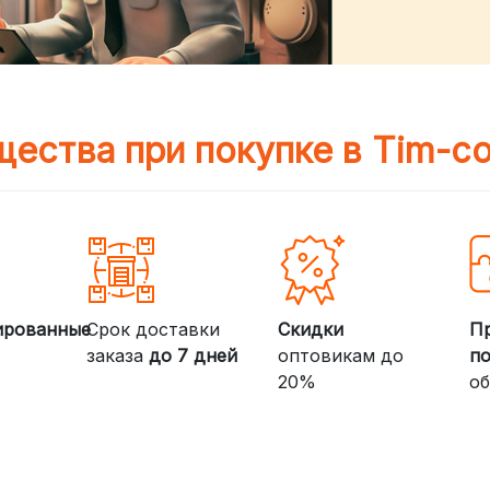
ества при покупке в Tim-c
ированные
Срок доставки
Скидки
П
заказа
до 7 дней
оптовикам до
п
20%
об