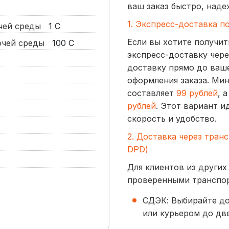
ваш заказ быстро, наде
1. Экспресс-доставка п
очей среды
1
С
Если вы хотите получит
бочей среды
100
С
экспресс-доставку чере
доставку прямо до ваше
оформления заказа. Ми
составляет
99 рублей
, 
рублей
. Этот вариант и
скорость и удобство.
2. Доставка через тран
DPD)
Для клиентов из других
проверенными транспо
СДЭК: Выбирайте до
или курьером до две
начинается от
300 р