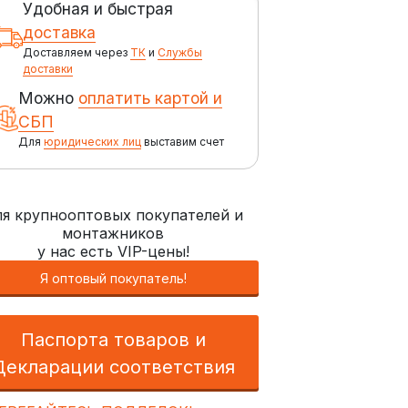
Удобная и быстрая
доставка
Доставляем через
ТК
и
Службы
доставки
Можно
оплатить картой и
СБП
Для
юридических лиц
выставим счет
я крупнооптовых покупателей и
монтажников
у нас есть VIP-цены!
Я оптовый покупатель!
Паспорта товаров и
Декларации соответствия