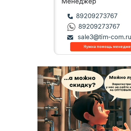
Менеджер
89209273767
89209273767
sale3@tim-com.r