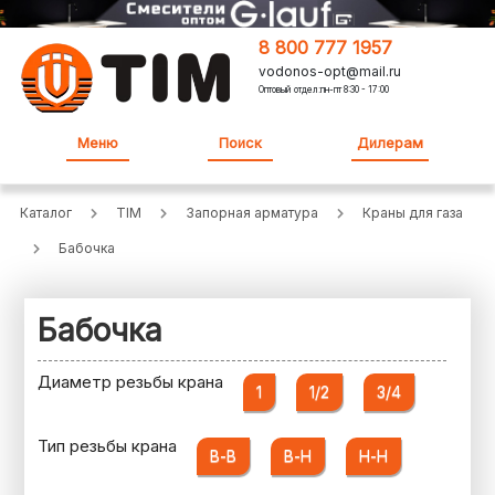
8 800 777 1957
vodonos-opt@mail.ru
Оптовый отдел:пн-пт 8:30 - 17:00
Меню
Поиск
Дилерам
Каталог
TIM
Запорная арматура
Краны для газа
Бабочка
Бабочка
Диаметр резьбы крана
1
1/2
3/4
Тип резьбы крана
В-В
В-Н
Н-Н