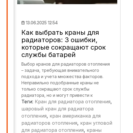
13.06.2025 12:54
Как выбрать краны для
радиаторов: 3 ошибки,
которые сокращают срок
службы батарей
Выбор кранов для радиаторов отопления
– задача, требующая внимательного
подхода и учета множества факторов.
Неправильно подобранные краны не
только сокращают срок службы
радиатора, но и могут привести к
Теги:
Кран для радиатора отопления
,
ухудшению работы всей системы
отопления. В этой статье мы рассмотрим
шаровый кран для радиатора
три ключевые ошибки, которые допускают
отопления
,
кран американка для
домовладельцы, а также дадим
радиаторов отопления
,
кран угловой
рекомендации, как минимизировать риски
для радиатора отопления
,
краны
и обеспечить надежность системы