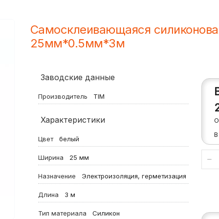
Самосклеивающаяся силиконова
25мм*0.5мм*3м
Заводские данные
Производитель
TIM
Характеристики
О
В
Цвет
белый
Ширина
25 мм
Назначение
Электроизоляция, герметизация
Длина
3 м
Тип материала
Силикон