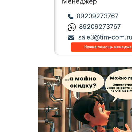
Менеджер
89209273767
89209273767
sale3@tim-com.r