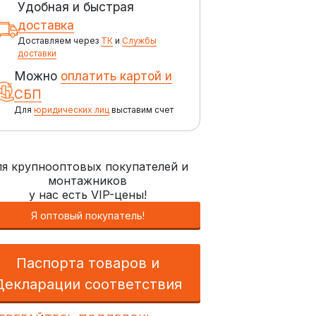
Удобная и быстрая
доставка
Доставляем через
ТК
и
Службы
доставки
Можно
оплатить картой и
СБП
Для
юридических лиц
выставим счет
я крупнооптовых покупателей и
монтажников
у нас есть VIP-цены!
Я оптовый покупатель!
Паспорта товаров и
Декларации соответствия