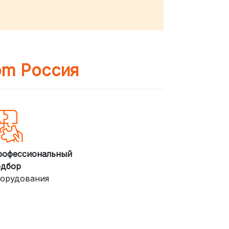
om Россия
рофессиональный
одбор
орудования