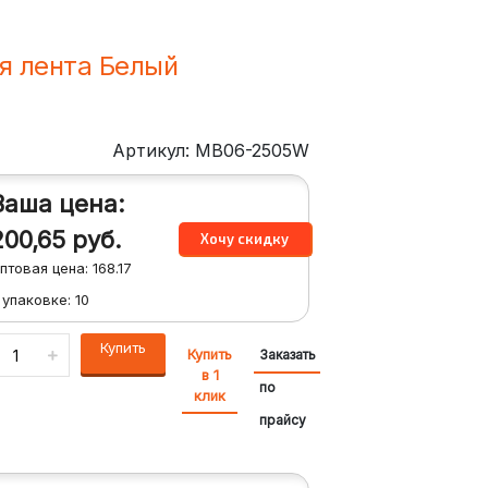
я лента Белый
Артикул: MB06-2505W
Ваша цена:
200,65
руб.
птовая цена:
168.17
 упаковке:
10
Купить
Купить
Заказать
в 1
по
клик
прайсу