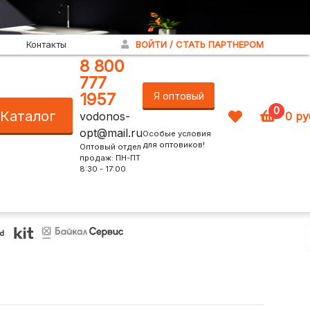
Контакты
ВОЙТИ / СТАТЬ ПАРТНЕРОМ
8 800
777
1957
Я оптовый
0
Каталог
vodonos-
0
ру
покупатель!
opt@mail.ru
Особые условия
для оптовиков!
Оптовый отдел
продаж: ПН-ПТ
8:30 - 17:00