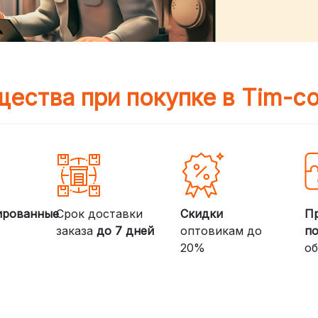
ества при покупке в Tim-c
ированные
Срок доставки
Скидки
П
заказа
до 7 дней
оптовикам до
п
20%
об