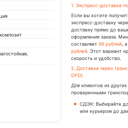
1. Экспресс-доставка п
Если вы хотите получит
ция
экспресс-доставку чере
доставку прямо до ваше
композит
оформления заказа. Ми
составляет
99 рублей
, 
рублей
. Этот вариант и
агостойкая,
скорость и удобство.
2. Доставка через тран
DPD)
Для клиентов из других
проверенными транспо
СДЭК: Выбирайте до
или курьером до две
начинается от
300 р
BoxBerry: Заказы д