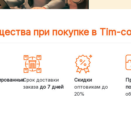
ества при покупке в Tim-c
ированные
Срок доставки
Скидки
П
заказа
до 7 дней
оптовикам до
п
20%
об