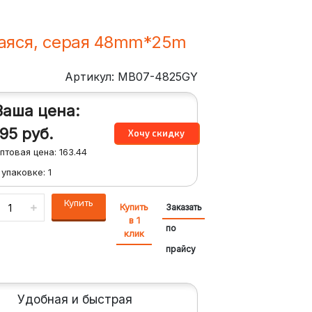
аяся, серая 48mm*25m
Артикул: MB07-4825GY
Ваша цена:
195
руб.
птовая цена:
163.44
 упаковке:
1
Купить
Купить
Заказать
в 1
по
клик
прайсу
Удобная и быстрая