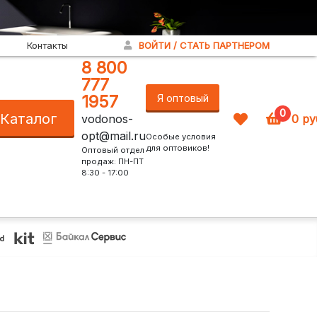
Контакты
ВОЙТИ / СТАТЬ ПАРТНЕРОМ
8 800
777
1957
Я оптовый
0
Каталог
vodonos-
0
ру
покупатель!
opt@mail.ru
Особые условия
для оптовиков!
Оптовый отдел
продаж: ПН-ПТ
8:30 - 17:00