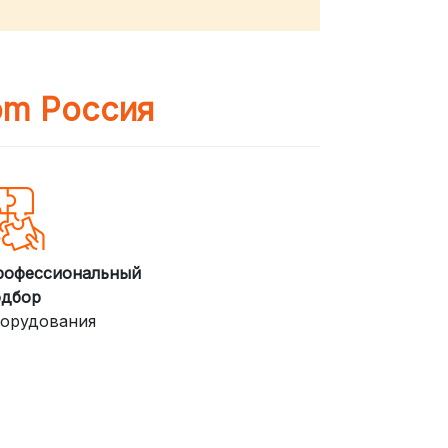
om Россия
рофессиональный
одбор
орудования