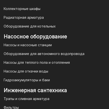
Коллекторные шкафы
Гарантия и условия гарантии
Радиаторная арматура
При покупке товара в интернет-
Оборудование для котельных
магазине "TIM-com Россия" Вы можете
быть уверены в том, что мы действуем
Насосное оборудование
в рамках действующего
Насосы и насосные станции
Законодательства Российской
Федерации и Ваши права, как
Оборудование для автономного водопровода
потребителя полностью защищены.
Насосы для теплого пола и отопления
Условия гарантии
Насосы для откачки воды
Для большинства товаров
Гидроаккумуляторы и баки
отопительной техники (котлы, газовые
колонки, тепловентиляторы), после
Инженерная сантехника
монтажа, необходимо вызывать
Трапы и сливная арматура
специалиста из
АВТОРИЗИРОВАННОГО
Фильтры