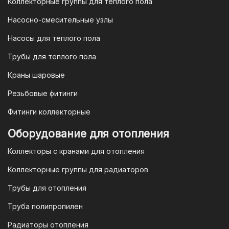
Коллекторные группы для теплого пола
4. Безналичная оплата для
Насосно-смесительные узлы
юридических лиц
Насосы для теплого пола
Для наших корпоративных клиентов
мы предлагаем безналичную оплату по
Трубы для теплого пола
счету. После оформления заказа мы
Краны шаровые
выставим вам счет, который можно
оплатить в течение 3 рабочих дней.
Резьбовые фитинги
Фитинги коллекторные
Для оплаты заказа по счету для
Оборудование для отопления
организаций и ИП необходимо
Коллекторы с кранами для отопления
связаться с оптовым отделом
продаж по номеру
8-800-777-19-57
Коллекторные группы для радиаторов
или отправить запрос на
Трубы для отопления
электронную почту
vodonos-
opt@mail.ru
Труба полипропилен
Радиаторы отопления