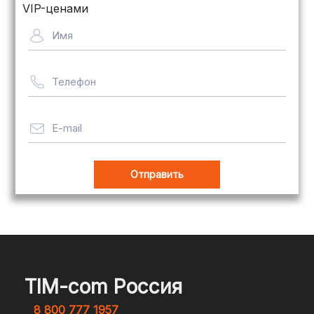
для крупногабаритных товаров.
VIP-ценами
Сроки — от 5 дней, стоимость
Имя
рассчитывается индивидуально
Телефон
Важно! Мы заботимся о том, чтобы
ваши товары доставлялись в
целости и сохранности, независимо
E-mail
от их размера.
Оплата заказов
В магазине Tim-com Россия мы
стремимся сделать процесс оплаты
максимально удобным и безопасным
TIM-com Россия
для наших клиентов. Независимо от
8 800 777 1957
того, являетесь ли вы физическим или