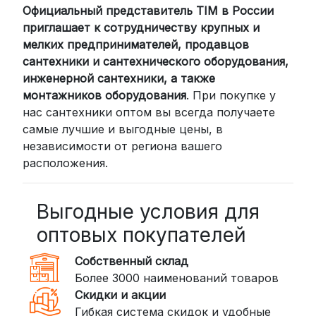
Официальный представитель TIM в России
Для клиентов из других регионов
приглашает к сотрудничеству крупных и
России мы сотрудничаем с
мелких предпринимателей, продавцов
проверенными транспортными
сантехники и сантехнического оборудования,
компаниями:
инженерной сантехники, а также
СДЭК: Выбирайте доставку до
монтажников оборудования
. При покупке у
нас сантехники оптом вы всегда получаете
пункта выдачи (от 2 дней) или
самые лучшие и выгодные цены, в
курьером до двери (от 3 дней).
независимости от региона вашего
Стоимость начинается от
300
расположения.
рублей
BoxBerry: Заказы доставляются до
пунктов выдачи или курьером.
Выгодные условия для
Сроки — от 2 дней, стоимость — от
оптовых покупателей
350 рублей
Собственный склад
DPD: Международная служба
Более 3000 наименований товаров
доставки, которая работает и
Скидки и акции
внутри России. Сроки — от 2 дней,
Гибкая система скидок и удобные