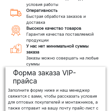
стоимость — от
400 рублей
условия работы
Оперативность
3. Доставка крупногабаритных грузов
Быстрая обработка заказов и
(ПЭК, КИТ, Байкал Сервис)
доставка
Если ваш заказ включает большие или
Высокое качество товаров
тяжелые товары, мы рекомендуем
Гарантия качества поставляемой
воспользоваться услугами компаний,
продукции
специализирующихся на доставке
У нас нет минимальной суммы
грузов:
заказа
Заказы можно совершать на любые
ПЭК: Сроки доставки — от 3 до 10
суммы
дней, стоимость рассчитывается
Форма заказа VIP-
индивидуально (минимум
500
рублей
)
прайса
КИТ: Отличный выбор для
Заполните форму ниже и наш менеджер
объемных заказов. Сроки — от 3
свяжется с вами, чтобы рассказать условия
дней, стоимость — от
500 рублей
для оптовых покупателей и монтажников, а
Байкал Сервис: Идеально подходит
также отправит на вашу почту прайс-лист с