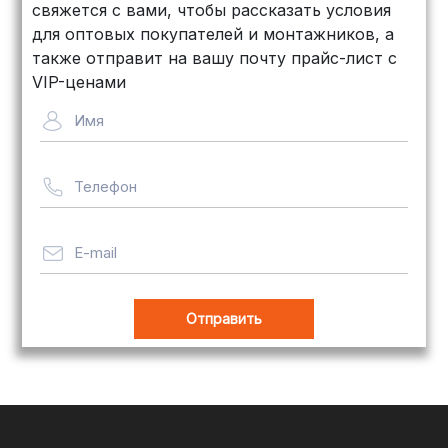
свяжется с вами, чтобы рассказать условия
дней, стоимость — от
500 рублей
для оптовых покупателей и монтажников, а
Байкал Сервис: Идеально подходит
также отправит на вашу почту прайс-лист с
для крупногабаритных товаров.
VIP-ценами
Сроки — от 5 дней, стоимость
Имя
рассчитывается индивидуально
Телефон
Важно! Мы заботимся о том, чтобы
ваши товары доставлялись в
целости и сохранности, независимо
E-mail
от их размера.
Оплата заказов
В магазине Tim-com Россия мы
стремимся сделать процесс оплаты