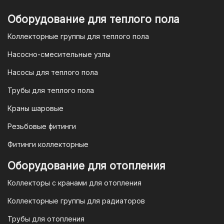
отсканировать в мобильном
приложении вашего банка. Это быстро,
Оборудование для теплого пола
удобно и безопасно.
Коллекторные группы для теплого пола
4. Безналичная оплата для
Насосно-смесительные узлы
юридических лиц
Насосы для теплого пола
Для наших корпоративных клиентов
мы предлагаем безналичную оплату по
Трубы для теплого пола
счету. После оформления заказа мы
Краны шаровые
выставим вам счет, который можно
оплатить в течение 3 рабочих дней.
Резьбовые фитинги
Фитинги коллекторные
Для оплаты заказа по счету для
Оборудование для отопления
организаций и ИП необходимо
Коллекторы с кранами для отопления
связаться с оптовым отделом
продаж по номеру
8-800-777-19-57
Коллекторные группы для радиаторов
или отправить запрос на
Трубы для отопления
электронную почту
vodonos-