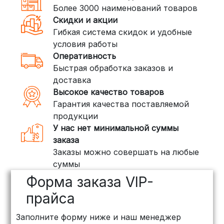
Более 3000 наименований товаров
доставки, которая работает и
Скидки и акции
внутри России. Сроки — от 2 дней,
Гибкая система скидок и удобные
стоимость — от
400 рублей
условия работы
Оперативность
3. Доставка крупногабаритных грузов
Быстрая обработка заказов и
(ПЭК, КИТ, Байкал Сервис)
доставка
Если ваш заказ включает большие или
Высокое качество товаров
тяжелые товары, мы рекомендуем
Гарантия качества поставляемой
воспользоваться услугами компаний,
продукции
специализирующихся на доставке
У нас нет минимальной суммы
грузов:
заказа
Заказы можно совершать на любые
ПЭК: Сроки доставки — от 3 до 10
суммы
дней, стоимость рассчитывается
Форма заказа VIP-
индивидуально (минимум
500
рублей
)
прайса
КИТ: Отличный выбор для
Заполните форму ниже и наш менеджер
объемных заказов. Сроки — от 3