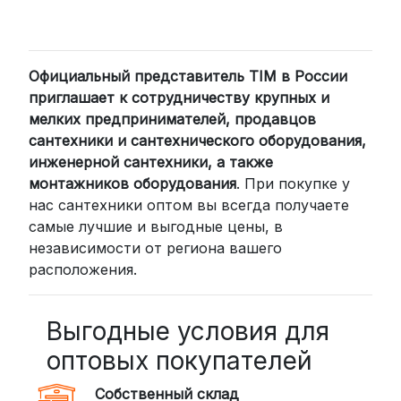
2. Доставка через транспортные
компании (СДЭК, BoxBerry, DPD)
Официальный представитель TIM в России
Для клиентов из других регионов
приглашает к сотрудничеству крупных и
России мы сотрудничаем с
мелких предпринимателей, продавцов
проверенными транспортными
сантехники и сантехнического оборудования,
компаниями:
инженерной сантехники, а также
СДЭК: Выбирайте доставку до
монтажников оборудования
. При покупке у
нас сантехники оптом вы всегда получаете
пункта выдачи (от 2 дней) или
самые лучшие и выгодные цены, в
курьером до двери (от 3 дней).
независимости от региона вашего
Стоимость начинается от
300
расположения.
рублей
BoxBerry: Заказы доставляются до
пунктов выдачи или курьером.
Выгодные условия для
Сроки — от 2 дней, стоимость — от
оптовых покупателей
350 рублей
Собственный склад
DPD: Международная служба