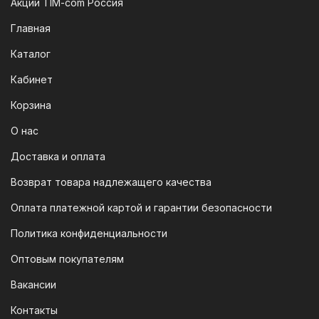
Акции TIM-com Россия
Мы следим за современными
Главная
технологиями, поэтому предлагаем
Каталог
вам возможность оплатить заказ через
систему быстрых платежей (СПБ).
Кабинет
После оформления заказа вам будет
Корзина
предоставлен QR-код. Просто
отсканируйте его в мобильном
О нас
приложении вашего банка — и оплата
Доставка и оплата
будет завершена. Этот способ
Возврат товара надлежащего качества
доступен для большинства российских
банков.
Оплата платежной картой и гарантии безопасности
3. Оплата по QR-коду
Политика конфиденциальности
Еще один современный способ оплаты
Оптовым покупателям
— это QR-код. После оформления
Вакансии
заказа мы предоставим вам
уникальный QR-код, который можно
Контакты