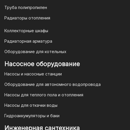
opt@mail.ru
Труба полипропилен
Радиаторы отопления
Коллекторные шкафы
Гарантия и условия гарантии
Радиаторная арматура
При покупке товара в интернет-
Оборудование для котельных
магазине "TIM-com Россия" Вы можете
быть уверены в том, что мы действуем
Насосное оборудование
в рамках действующего
Насосы и насосные станции
Законодательства Российской
Федерации и Ваши права, как
Оборудование для автономного водопровода
потребителя полностью защищены.
Насосы для теплого пола и отопления
Условия гарантии
Насосы для откачки воды
Для большинства товаров
Гидроаккумуляторы и баки
отопительной техники (котлы, газовые
колонки, тепловентиляторы), после
Инженерная сантехника