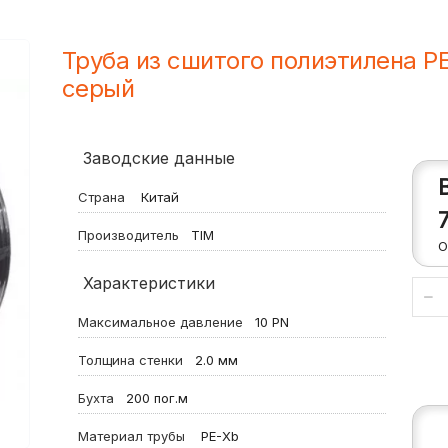
Труба из сшитого полиэтилена 
серый
Заводские данные
Страна
Китай
Производитель
TIM
О
Характеристики
Максимальное давление
10
PN
Толщина стенки
2.0
мм
Бухта
200
пог.м
Материал трубы
PE-Xb