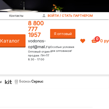
Контакты
ВОЙТИ / СТАТЬ ПАРТНЕРОМ
8 800
777
1957
Я оптовый
0
Каталог
vodonos-
0
ру
покупатель!
opt@mail.ru
Особые условия
для оптовиков!
Оптовый отдел
продаж: ПН-ПТ
8:30 - 17:00