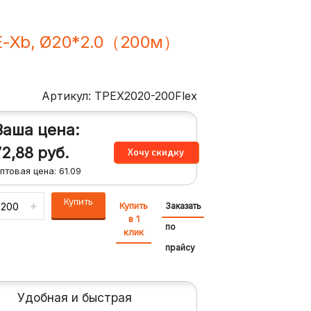
PE-Xb, Ø20*2.0（200м）
Артикул: TPEX2020-200Flex
Ваша цена:
72,88
руб.
птовая цена:
61.09
Купить
Купить
Заказать
в 1
по
клик
прайсу
Удобная и быстрая