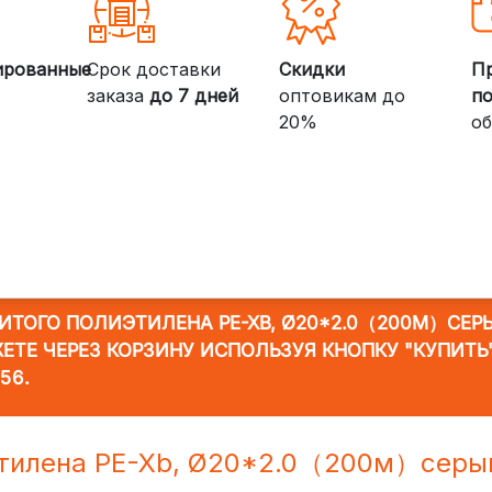
ированные
Срок доставки
Скидки
П
заказа
до 7 дней
оптовикам до
п
20%
об
ШИТОГО ПОЛИЭТИЛЕНА PE-XB, Ø20*2.0（200М）СЕР
ЖЕТЕ ЧЕРЕЗ КОРЗИНУ ИСПОЛЬЗУЯ КНОПКУ "КУПИТЬ
856
.
иэтилена PE-Xb, Ø20*2.0（200м）серы