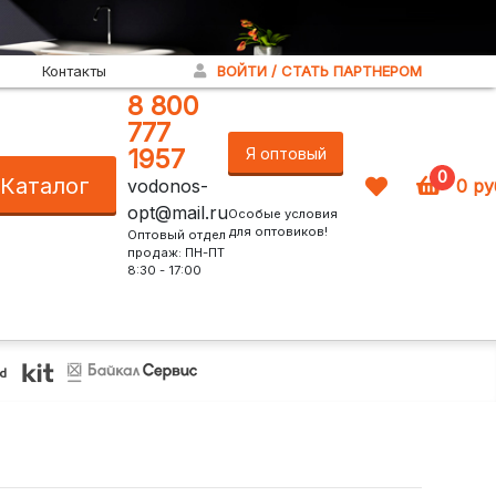
Контакты
ВОЙТИ / СТАТЬ ПАРТНЕРОМ
8 800
777
1957
Я оптовый
0
Каталог
vodonos-
0
ру
покупатель!
opt@mail.ru
Особые условия
для оптовиков!
Оптовый отдел
продаж: ПН-ПТ
8:30 - 17:00