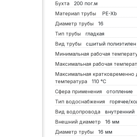
Бухта
200
пог.м
Материал трубы
PE-Xb
Диаметр трубы
16
Тип трубы
гладкая
Вид трубы
сшитый полиэтилен
Минимальная рабочая темпера
Максимальная рабочая темпер
Максимальная кратковременно 
температура
110
°C
Сфера применения
отопление
Тип водоснабжения
горячее/хо
Вид водопровода
внутренний
Внешний диаметр
16
мм
Диаметр трубы
16
мм