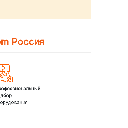
om Россия
рофессиональный
одбор
орудования