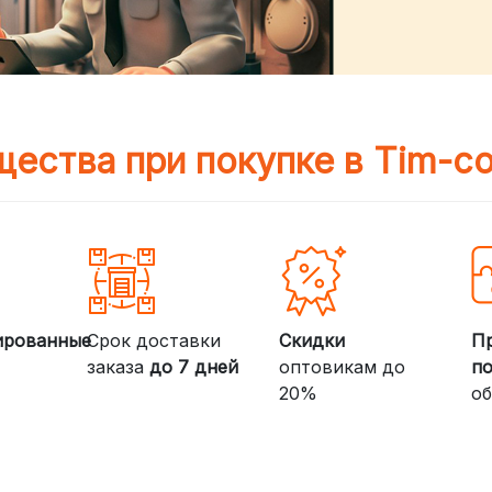
ества при покупке в Tim-c
ированные
Срок доставки
Скидки
П
заказа
до 7 дней
оптовикам до
п
20%
об