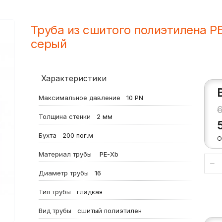
Труба из сшитого полиэтилена 
серый
Характеристики
Максимальное давление
10
PN
Толщина стенки
2
мм
Бухта
200
пог.м
О
Материал трубы
PE-Xb
Диаметр трубы
16
Тип трубы
гладкая
Вид трубы
сшитый полиэтилен