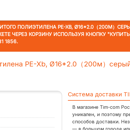
ШИТОГО ПОЛИЭТИЛЕНА PE-XB, Ø16*2.0（200М）СЕР
ЖЕТЕ ЧЕРЕЗ КОРЗИНУ ИСПОЛЬЗУЯ КНОПКУ "КУПИТ
31 1856
.
этилена PE-Xb, Ø16*2.0（200м）серы
Система доставки T
В магазине Tim-com Ро
уникален, и поэтому пр
способов доставки. Нез
— в большом городе ил