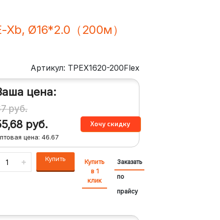
PE-Xb, Ø16*2.0（200м）
Артикул: TPEX1620-200Flex
Ваша цена:
67
руб.
55,68
руб.
птовая цена:
46.67
Купить
Купить
Заказать
в 1
по
клик
прайсу