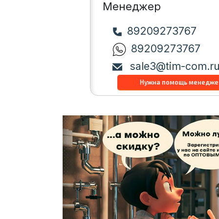
Менеджер
89209273767
89209273767
sale3@tim-com.r