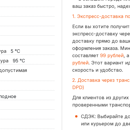
ваш заказ быстро, наде
1. Экспресс-доставка п
Если вы хотите получит
экспресс-доставку чере
доставку прямо до ваше
оформления заказа. Ми
тура
5
°C
составляет
99 рублей
, 
атура
95
°C
рублей
. Этот вариант и
скорость и удобство.
допустимая
2. Доставка через тран
DPD)
лодное
Для клиентов из других
проверенными транспо
СДЭК: Выбирайте до
или курьером до две