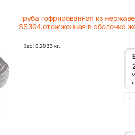
Труба гофрированная из нержав
SS304.отожженная в оболочке ж
Вес:
0.2933
кг.
О
В