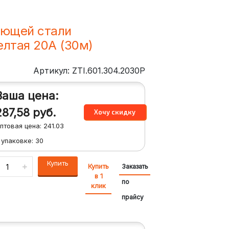
еющей стали
елтая 20A (30м)
Артикул: ZTI.601.304.2030P
Ваша цена:
287,58
руб.
птовая цена:
241.03
 упаковке:
30
Купить
Купить
Заказать
в 1
по
клик
прайсу