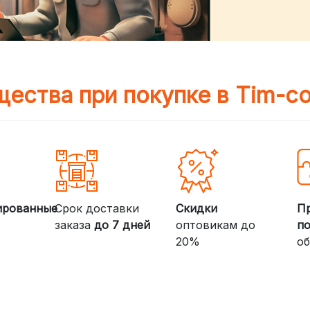
ества при покупке в Tim-c
ированные
Срок доставки
Скидки
П
заказа
до 7 дней
оптовикам до
п
20%
об