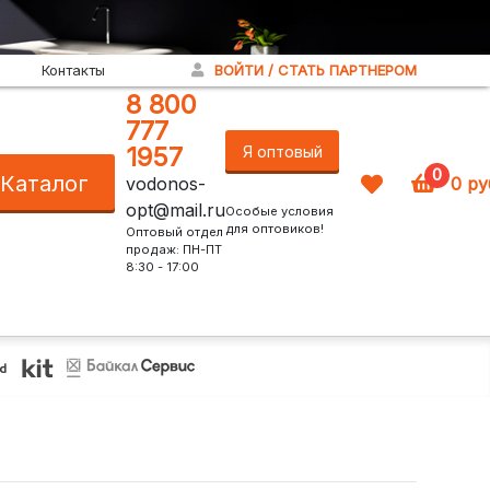
Контакты
ВОЙТИ / СТАТЬ ПАРТНЕРОМ
8 800
777
1957
Я оптовый
0
Каталог
vodonos-
0
ру
покупатель!
opt@mail.ru
Особые условия
для оптовиков!
Оптовый отдел
продаж: ПН-ПТ
8:30 - 17:00