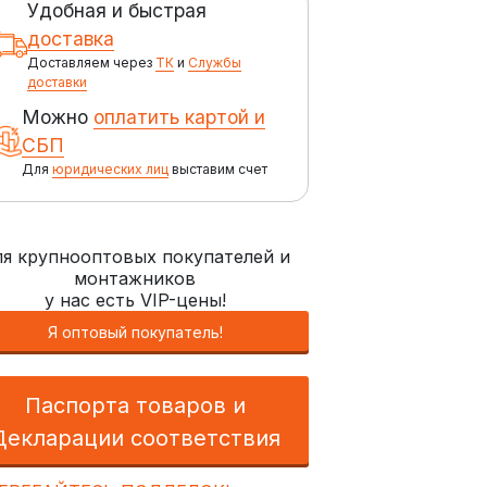
Удобная и быстрая
доставка
Доставляем через
ТК
и
Службы
доставки
Можно
оплатить картой и
СБП
Для
юридических лиц
выставим счет
я крупнооптовых покупателей и
монтажников
у нас есть VIP-цены!
Я оптовый покупатель!
Паспорта товаров и
Декларации соответствия