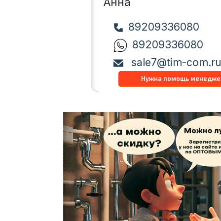
Анна
89209336080
89209336080
sale7@tim-com.r