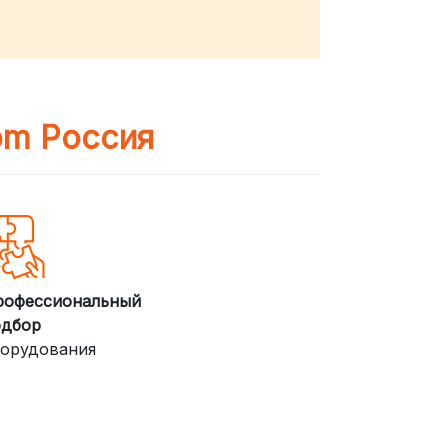
om Россия
рофессиональный
одбор
орудования