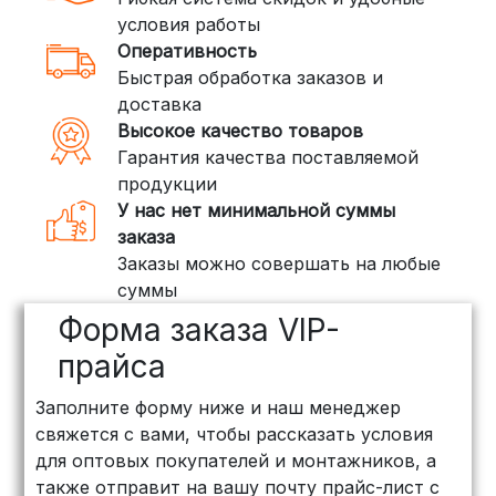
стоимость — от
400 рублей
условия работы
Оперативность
3. Доставка крупногабаритных грузов
Быстрая обработка заказов и
(ПЭК, КИТ, Байкал Сервис)
доставка
Если ваш заказ включает большие или
Высокое качество товаров
тяжелые товары, мы рекомендуем
Гарантия качества поставляемой
воспользоваться услугами компаний,
продукции
специализирующихся на доставке
У нас нет минимальной суммы
грузов:
заказа
Заказы можно совершать на любые
ПЭК: Сроки доставки — от 3 до 10
суммы
дней, стоимость рассчитывается
Форма заказа VIP-
индивидуально (минимум
500
рублей
)
прайса
КИТ: Отличный выбор для
Заполните форму ниже и наш менеджер
объемных заказов. Сроки — от 3
свяжется с вами, чтобы рассказать условия
дней, стоимость — от
500 рублей
для оптовых покупателей и монтажников, а
Байкал Сервис: Идеально подходит
также отправит на вашу почту прайс-лист с