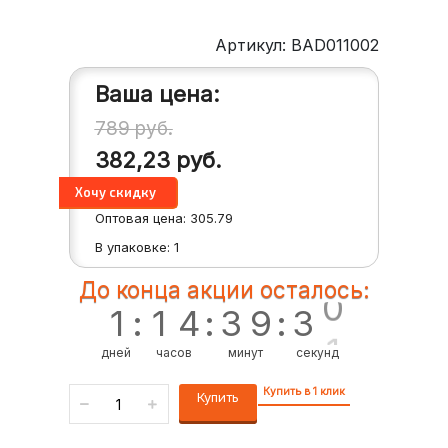
Артикул: BAD011002
Ваша цена:
789
руб.
382,23
руб.
Оптовая цена:
305.79
В упаковке:
1
2
9
До конца акции осталось:
1
:
1
4
:
3
9
:
3
0
дней
часов
минут
секунд
Купить в 1 клик
Купить