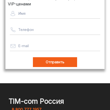
для крупногабаритных товаров.
VIP-ценами
Сроки — от 5 дней, стоимость
Имя
рассчитывается индивидуально
Телефон
Важно! Мы заботимся о том, чтобы
ваши товары доставлялись в
целости и сохранности, независимо
E-mail
от их размера.
Оплата заказов
В магазине Tim-com Россия мы
стремимся сделать процесс оплаты
максимально удобным и безопасным
TIM-com Россия
для наших клиентов. Независимо от
8 800 777 1957