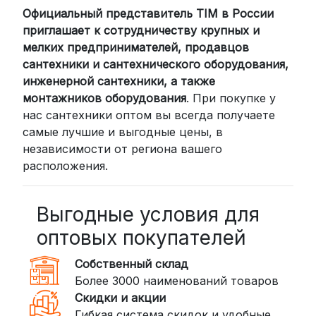
Официальный представитель TIM в России
Для клиентов из других регионов
приглашает к сотрудничеству крупных и
России мы сотрудничаем с
мелких предпринимателей, продавцов
проверенными транспортными
сантехники и сантехнического оборудования,
компаниями:
инженерной сантехники, а также
СДЭК: Выбирайте доставку до
монтажников оборудования
. При покупке у
нас сантехники оптом вы всегда получаете
пункта выдачи (от 2 дней) или
самые лучшие и выгодные цены, в
курьером до двери (от 3 дней).
независимости от региона вашего
Стоимость начинается от
300
расположения.
рублей
BoxBerry: Заказы доставляются до
пунктов выдачи или курьером.
Выгодные условия для
Сроки — от 2 дней, стоимость — от
оптовых покупателей
350 рублей
Собственный склад
DPD: Международная служба
Более 3000 наименований товаров
доставки, которая работает и
Скидки и акции
внутри России. Сроки — от 2 дней,
Гибкая система скидок и удобные