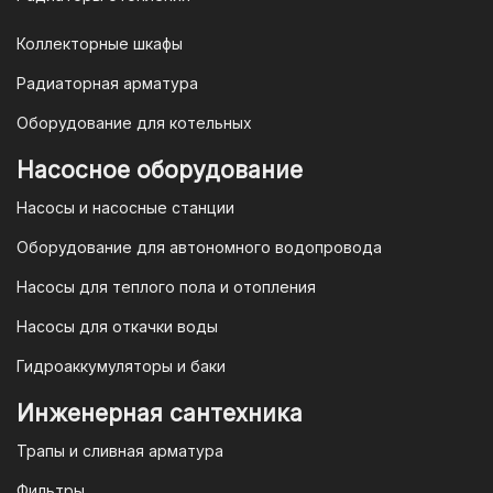
Коллекторные шкафы
Гарантия и условия гарантии
Радиаторная арматура
При покупке товара в интернет-
Оборудование для котельных
магазине "TIM-com Россия" Вы можете
быть уверены в том, что мы действуем
Насосное оборудование
в рамках действующего
Насосы и насосные станции
Законодательства Российской
Федерации и Ваши права, как
Оборудование для автономного водопровода
потребителя полностью защищены.
Насосы для теплого пола и отопления
Условия гарантии
Насосы для откачки воды
Для большинства товаров
Гидроаккумуляторы и баки
отопительной техники (котлы, газовые
колонки, тепловентиляторы), после
Инженерная сантехника
монтажа, необходимо вызывать
Трапы и сливная арматура
специалиста из
АВТОРИЗИРОВАННОГО
Фильтры