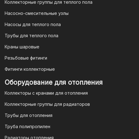
Коллекторные группы для теплого пола
4. Безналичная оплата для
Насосно-смесительные узлы
юридических лиц
Насосы для теплого пола
Для наших корпоративных клиентов
мы предлагаем безналичную оплату по
Трубы для теплого пола
счету. После оформления заказа мы
Краны шаровые
выставим вам счет, который можно
оплатить в течение 3 рабочих дней.
Резьбовые фитинги
Фитинги коллекторные
Для оплаты заказа по счету для
Оборудование для отопления
организаций и ИП необходимо
Коллекторы с кранами для отопления
связаться с оптовым отделом
продаж по номеру
8-800-777-19-57
Коллекторные группы для радиаторов
или отправить запрос на
Трубы для отопления
электронную почту
vodonos-
opt@mail.ru
Труба полипропилен
Радиаторы отопления