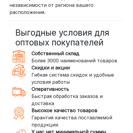
независимости от региона вашего
Стоимость начинается от
300
расположения.
рублей
BoxBerry: Заказы доставляются до
пунктов выдачи или курьером.
Выгодные условия для
Сроки — от 2 дней, стоимость — от
оптовых покупателей
350 рублей
Собственный склад
DPD: Международная служба
Более 3000 наименований товаров
доставки, которая работает и
Скидки и акции
внутри России. Сроки — от 2 дней,
Гибкая система скидок и удобные
стоимость — от
400 рублей
условия работы
Оперативность
3. Доставка крупногабаритных грузов
Быстрая обработка заказов и
(ПЭК, КИТ, Байкал Сервис)
доставка
Если ваш заказ включает большие или
Высокое качество товаров
тяжелые товары, мы рекомендуем
Гарантия качества поставляемой
воспользоваться услугами компаний,
продукции
специализирующихся на доставке
У нас нет минимальной суммы