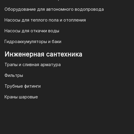
Законодательства Российской
Федерации и Ваши права, как
Оборудование для автономного водопровода
потребителя полностью защищены.
Насосы для теплого пола и отопления
Условия гарантии
Насосы для откачки воды
Для большинства товаров
Гидроаккумуляторы и баки
отопительной техники (котлы, газовые
колонки, тепловентиляторы), после
Инженерная сантехника
монтажа, необходимо вызывать
Трапы и сливная арматура
специалиста из
АВТОРИЗИРОВАННОГО
Фильтры
(ЛИЦЕНЗИРОВАННОГО) СЕРВИСНОГО
Трубные фитинги
ЦЕНТРА на первый запуск
оборудования (пуско-наладочные
Краны шаровые
работы).
Внимание!
Ввод в эксплуатацию
должен осуществляться только