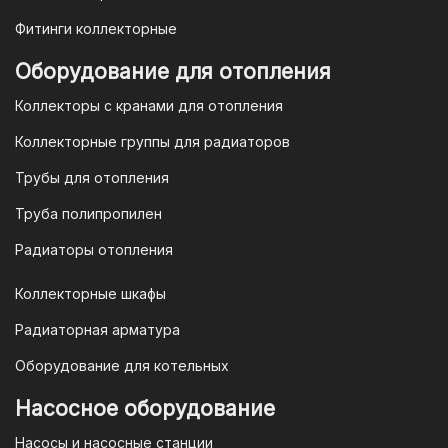
Фитинги коллекторные
Для оплаты заказа по счету для
Оборудование для отопления
организаций и ИП необходимо
Коллекторы с кранами для отопления
связаться с оптовым отделом
продаж по номеру
8-800-777-19-57
Коллекторные группы для радиаторов
или отправить запрос на
Трубы для отопления
электронную почту
vodonos-
opt@mail.ru
Труба полипропилен
Радиаторы отопления
Коллекторные шкафы
Гарантия и условия гарантии
Радиаторная арматура
При покупке товара в интернет-
Оборудование для котельных
магазине "TIM-com Россия" Вы можете
быть уверены в том, что мы действуем
Насосное оборудование
в рамках действующего
Насосы и насосные станции