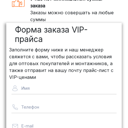
грузов:
заказа
Заказы можно совершать на любые
ПЭК: Сроки доставки — от 3 до 10
суммы
дней, стоимость рассчитывается
Форма заказа VIP-
индивидуально (минимум
500
рублей
)
прайса
КИТ: Отличный выбор для
Заполните форму ниже и наш менеджер
объемных заказов. Сроки — от 3
свяжется с вами, чтобы рассказать условия
дней, стоимость — от
500 рублей
для оптовых покупателей и монтажников, а
Байкал Сервис: Идеально подходит
также отправит на вашу почту прайс-лист с
для крупногабаритных товаров.
VIP-ценами
Сроки — от 5 дней, стоимость
Имя
рассчитывается индивидуально
Телефон
Важно! Мы заботимся о том, чтобы
ваши товары доставлялись в
целости и сохранности, независимо
E-mail