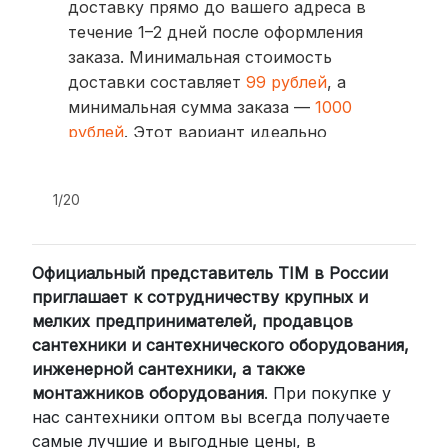
доставку прямо до вашего адреса в
течение 1–2 дней после оформления
заказа. Минимальная стоимость
доставки составляет
99 рублей
, а
минимальная сумма заказа —
1000
рублей
. Этот вариант идеально
подходит для тех, кто ценит скорость
и удобство.
1/20
2. Доставка через транспортные
компании (СДЭК, BoxBerry, DPD)
Официальный представитель TIM в России
Для клиентов из других регионов
приглашает к сотрудничеству крупных и
России мы сотрудничаем с
мелких предпринимателей, продавцов
проверенными транспортными
сантехники и сантехнического оборудования,
компаниями:
инженерной сантехники, а также
СДЭК: Выбирайте доставку до
монтажников оборудования
. При покупке у
нас сантехники оптом вы всегда получаете
пункта выдачи (от 2 дней) или
самые лучшие и выгодные цены, в
курьером до двери (от 3 дней).