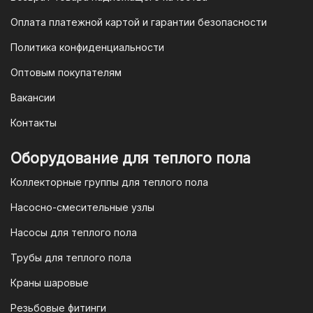
банков.
Оплата платежной картой и гарантии безопасности
3. Оплата по QR-коду
Политика конфиденциальности
Еще один современный способ оплаты
Оптовым покупателям
— это QR-код. После оформления
Вакансии
заказа мы предоставим вам
уникальный QR-код, который можно
Контакты
отсканировать в мобильном
приложении вашего банка. Это быстро,
Оборудование для теплого пола
удобно и безопасно.
Коллекторные группы для теплого пола
4. Безналичная оплата для
Насосно-смесительные узлы
юридических лиц
Насосы для теплого пола
Для наших корпоративных клиентов
мы предлагаем безналичную оплату по
Трубы для теплого пола
счету. После оформления заказа мы
Краны шаровые
выставим вам счет, который можно
оплатить в течение 3 рабочих дней.
Резьбовые фитинги