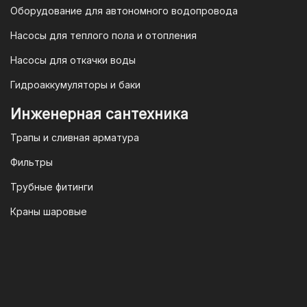
Федерации и Ваши права, как
Оборудование для автономного водопровода
потребителя полностью защищены.
Насосы для теплого пола и отопления
Условия гарантии
Насосы для откачки воды
Для большинства товаров
Гидроаккумуляторы и баки
отопительной техники (котлы, газовые
колонки, тепловентиляторы), после
Инженерная сантехника
монтажа, необходимо вызывать
Трапы и сливная арматура
специалиста из
АВТОРИЗИРОВАННОГО
Фильтры
(ЛИЦЕНЗИРОВАННОГО) СЕРВИСНОГО
Трубные фитинги
ЦЕНТРА на первый запуск
оборудования (пуско-наладочные
Краны шаровые
работы).
Внимание!
Ввод в эксплуатацию
должен осуществляться только
авторизированными