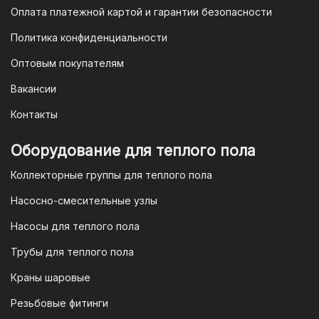
банков.
Оплата платежной картой и гарантии безопасности
3. Оплата по QR-коду
Политика конфиденциальности
Еще один современный способ оплаты
Оптовым покупателям
— это QR-код. После оформления
Вакансии
заказа мы предоставим вам
уникальный QR-код, который можно
Контакты
отсканировать в мобильном
приложении вашего банка. Это быстро,
Оборудование для теплого пола
удобно и безопасно.
Коллекторные группы для теплого пола
4. Безналичная оплата для
Насосно-смесительные узлы
юридических лиц
Насосы для теплого пола
Для наших корпоративных клиентов
мы предлагаем безналичную оплату по
Трубы для теплого пола
счету. После оформления заказа мы
Краны шаровые
выставим вам счет, который можно
оплатить в течение 3 рабочих дней.
Резьбовые фитинги