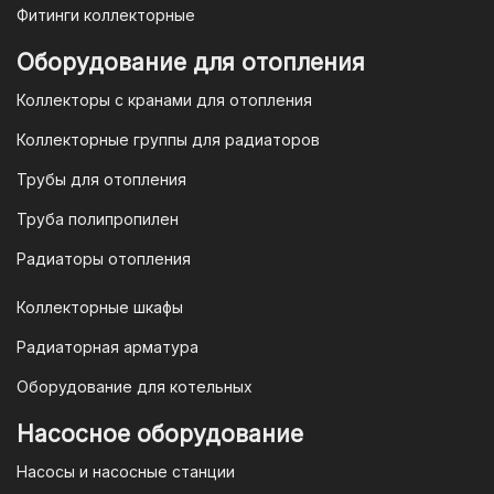
Фитинги коллекторные
Для оплаты заказа по счету для
Оборудование для отопления
организаций и ИП необходимо
Коллекторы с кранами для отопления
связаться с оптовым отделом
продаж по номеру
8-800-777-19-57
Коллекторные группы для радиаторов
или отправить запрос на
Трубы для отопления
электронную почту
vodonos-
opt@mail.ru
Труба полипропилен
Радиаторы отопления
Коллекторные шкафы
Гарантия и условия гарантии
Радиаторная арматура
При покупке товара в интернет-
Оборудование для котельных
магазине "TIM-com Россия" Вы можете
быть уверены в том, что мы действуем
Насосное оборудование
в рамках действующего
Насосы и насосные станции
Законодательства Российской