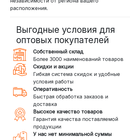
независимости от региона вашего
Стоимость начинается от
300
расположения.
рублей
BoxBerry: Заказы доставляются до
пунктов выдачи или курьером.
Выгодные условия для
Сроки — от 2 дней, стоимость — от
оптовых покупателей
350 рублей
Собственный склад
DPD: Международная служба
Более 3000 наименований товаров
доставки, которая работает и
Скидки и акции
внутри России. Сроки — от 2 дней,
Гибкая система скидок и удобные
стоимость — от
400 рублей
условия работы
Оперативность
3. Доставка крупногабаритных грузов
Быстрая обработка заказов и
(ПЭК, КИТ, Байкал Сервис)
доставка
Если ваш заказ включает большие или
Высокое качество товаров
тяжелые товары, мы рекомендуем
Гарантия качества поставляемой
воспользоваться услугами компаний,
продукции
специализирующихся на доставке
У нас нет минимальной суммы
грузов: