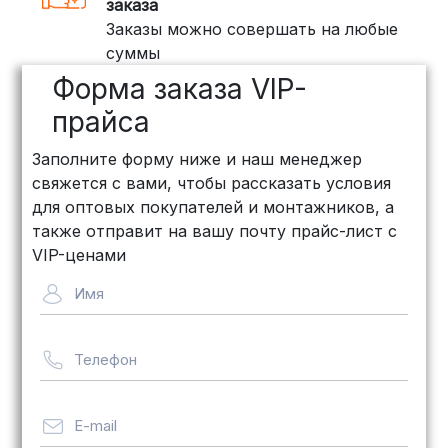
заказа
Заказы можно совершать на любые
ПЭК: Сроки доставки — от 3 до 10
суммы
дней, стоимость рассчитывается
Форма заказа VIP-
индивидуально (минимум
500
рублей
)
прайса
КИТ: Отличный выбор для
Заполните форму ниже и наш менеджер
объемных заказов. Сроки — от 3
свяжется с вами, чтобы рассказать условия
дней, стоимость — от
500 рублей
для оптовых покупателей и монтажников, а
Байкал Сервис: Идеально подходит
также отправит на вашу почту прайс-лист с
для крупногабаритных товаров.
VIP-ценами
Сроки — от 5 дней, стоимость
Имя
рассчитывается индивидуально
Телефон
Важно! Мы заботимся о том, чтобы
ваши товары доставлялись в
целости и сохранности, независимо
E-mail
от их размера.