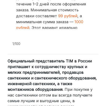
течение 1–2 дней после оформления
заказа. Минимальная стоимость
доставки составляет
99 рублей
, а
минимальная сумма заказа —
1000
рублей
. Этот вариант идеально
подходит для тех, кто ценит скорость
и удобство.
1/100
2. Доставка через транспортные
компании (СДЭК, BoxBerry, DPD)
Официальный представитель TIM в России
Для клиентов из других регионов
приглашает к сотрудничеству крупных и
России мы сотрудничаем с
мелких предпринимателей, продавцов
проверенными транспортными
сантехники и сантехнического оборудования,
компаниями:
инженерной сантехники, а также
СДЭК: Выбирайте доставку до
монтажников оборудования
. При покупке у
нас сантехники оптом вы всегда получаете
пункта выдачи (от 2 дней) или
самые лучшие и выгодные цены, в
курьером до двери (от 3 дней).