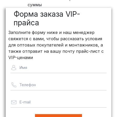
ПЭК: Сроки доставки — от 3 до 10
суммы
дней, стоимость рассчитывается
Форма заказа VIP-
индивидуально (минимум
500
рублей
)
прайса
КИТ: Отличный выбор для
Заполните форму ниже и наш менеджер
объемных заказов. Сроки — от 3
свяжется с вами, чтобы рассказать условия
дней, стоимость — от
500 рублей
для оптовых покупателей и монтажников, а
Байкал Сервис: Идеально подходит
также отправит на вашу почту прайс-лист с
для крупногабаритных товаров.
VIP-ценами
Сроки — от 5 дней, стоимость
Имя
рассчитывается индивидуально
Телефон
Важно! Мы заботимся о том, чтобы
ваши товары доставлялись в
целости и сохранности, независимо
E-mail
от их размера.