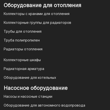
Для оплаты заказа по счету для
Оборудование для отопления
организаций и ИП необходимо
Коллекторы с кранами для отопления
связаться с оптовым отделом
продаж по номеру
8-800-777-19-57
Коллекторные группы для радиаторов
или отправить запрос на
Трубы для отопления
электронную почту
vodonos-
opt@mail.ru
Труба полипропилен
Радиаторы отопления
Коллекторные шкафы
Гарантия и условия гарантии
Радиаторная арматура
При покупке товара в интернет-
Оборудование для котельных
магазине "TIM-com Россия" Вы можете
быть уверены в том, что мы действуем
Насосное оборудование
в рамках действующего
Насосы и насосные станции
Законодательства Российской
Федерации и Ваши права, как
Оборудование для автономного водопровода