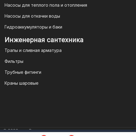
потребителя полностью защищены.
Насосы для теплого пола и отопления
Условия гарантии
Насосы для откачки воды
Для большинства товаров
Гидроаккумуляторы и баки
отопительной техники (котлы, газовые
колонки, тепловентиляторы), после
Инженерная сантехника
монтажа, необходимо вызывать
Трапы и сливная арматура
специалиста из
АВТОРИЗИРОВАННОГО
Фильтры
(ЛИЦЕНЗИРОВАННОГО) СЕРВИСНОГО
Трубные фитинги
ЦЕНТРА на первый запуск
оборудования (пуско-наладочные
Краны шаровые
работы).
Внимание!
Ввод в эксплуатацию
должен осуществляться только
авторизированными
© 2026 год. Все права защищены.
специалистами сервисного центра.