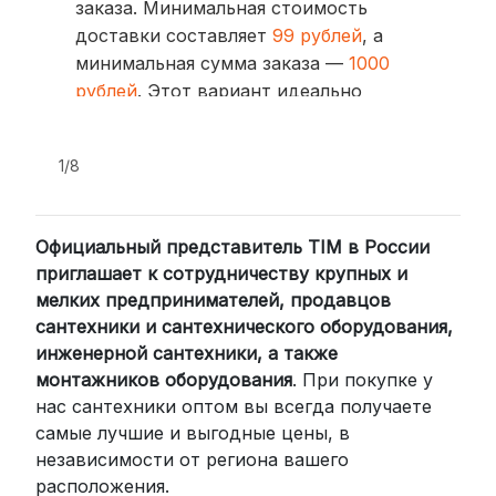
заказа. Минимальная стоимость
доставки составляет
99 рублей
, а
минимальная сумма заказа —
1000
рублей
. Этот вариант идеально
подходит для тех, кто ценит скорость
и удобство.
1/8
2. Доставка через транспортные
компании (СДЭК, BoxBerry, DPD)
Официальный представитель TIM в России
Для клиентов из других регионов
приглашает к сотрудничеству крупных и
России мы сотрудничаем с
мелких предпринимателей, продавцов
проверенными транспортными
сантехники и сантехнического оборудования,
компаниями:
инженерной сантехники, а также
СДЭК: Выбирайте доставку до
монтажников оборудования
. При покупке у
нас сантехники оптом вы всегда получаете
пункта выдачи (от 2 дней) или
самые лучшие и выгодные цены, в
курьером до двери (от 3 дней).
независимости от региона вашего
Стоимость начинается от
300
расположения.
рублей