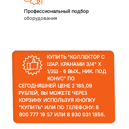
Профессиональный подбор
оборудования
КУПИТЬ "КОЛЛЕКТОР С
ШАР. КРАНАМИ 3/4" Х
1/2Ш - 6 ВЫХ., НИК. ПОД
КОНУС"
ПО
СЕГОДНЯШНЕЙ ЦЕНЕ 2 185,09
РУБЛЕЙ, ВЫ МОЖЕТЕ ЧЕРЕЗ
КОРЗИНУ ИСПОЛЬЗУЯ КНОПКУ
"КУПИТЬ" ИЛИ ПО ТЕЛЕФОНУ:
8
800 777 19 57
ИЛИ
8 930 031 1856
.