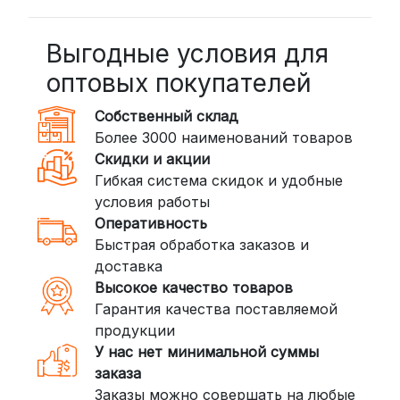
BoxBerry: Заказы доставляются до
пунктов выдачи или курьером.
Выгодные условия для
Сроки — от 2 дней, стоимость — от
оптовых покупателей
350 рублей
Собственный склад
DPD: Международная служба
Более 3000 наименований товаров
доставки, которая работает и
Скидки и акции
внутри России. Сроки — от 2 дней,
Гибкая система скидок и удобные
стоимость — от
400 рублей
условия работы
Оперативность
3. Доставка крупногабаритных грузов
Быстрая обработка заказов и
(ПЭК, КИТ, Байкал Сервис)
доставка
Если ваш заказ включает большие или
Высокое качество товаров
тяжелые товары, мы рекомендуем
Гарантия качества поставляемой
воспользоваться услугами компаний,
продукции
специализирующихся на доставке
У нас нет минимальной суммы
грузов:
заказа
Заказы можно совершать на любые