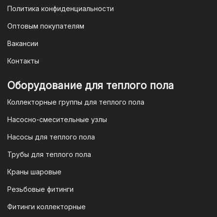
3. Оплата по QR-коду
Политика конфиденциальности
Еще один современный способ оплаты
Оптовым покупателям
— это QR-код. После оформления
Вакансии
заказа мы предоставим вам
уникальный QR-код, который можно
Контакты
отсканировать в мобильном
приложении вашего банка. Это быстро,
Оборудование для теплого пола
удобно и безопасно.
Коллекторные группы для теплого пола
4. Безналичная оплата для
Насосно-смесительные узлы
юридических лиц
Насосы для теплого пола
Для наших корпоративных клиентов
мы предлагаем безналичную оплату по
Трубы для теплого пола
счету. После оформления заказа мы
Краны шаровые
выставим вам счет, который можно
оплатить в течение 3 рабочих дней.
Резьбовые фитинги
Фитинги коллекторные