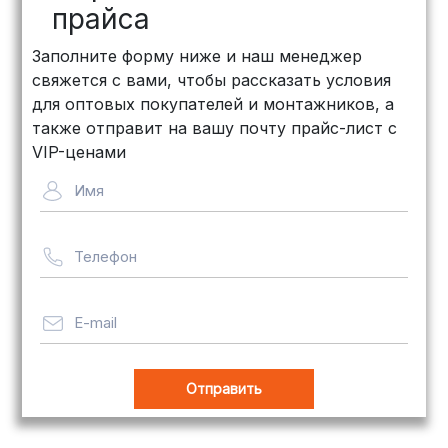
рублей
)
прайса
КИТ: Отличный выбор для
Заполните форму ниже и наш менеджер
объемных заказов. Сроки — от 3
свяжется с вами, чтобы рассказать условия
дней, стоимость — от
500 рублей
для оптовых покупателей и монтажников, а
Байкал Сервис: Идеально подходит
также отправит на вашу почту прайс-лист с
для крупногабаритных товаров.
VIP-ценами
Сроки — от 5 дней, стоимость
Имя
рассчитывается индивидуально
Телефон
Важно! Мы заботимся о том, чтобы
ваши товары доставлялись в
целости и сохранности, независимо
E-mail
от их размера.
Оплата заказов