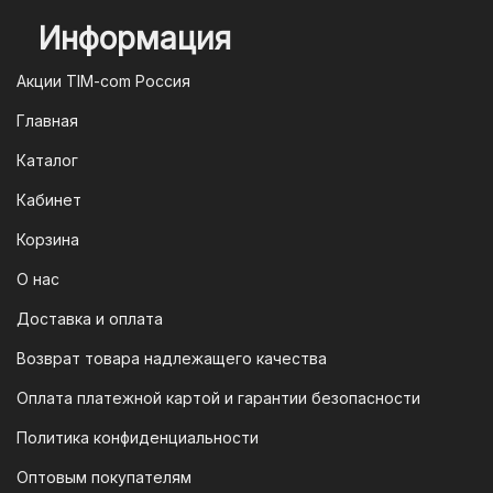
будет обработан моментально.
Информация
2. Оплата через систему быстрых
платежей (СПБ)
Акции TIM-com Россия
Мы следим за современными
Главная
технологиями, поэтому предлагаем
Каталог
вам возможность оплатить заказ через
систему быстрых платежей (СПБ).
Кабинет
После оформления заказа вам будет
Корзина
предоставлен QR-код. Просто
отсканируйте его в мобильном
О нас
приложении вашего банка — и оплата
Доставка и оплата
будет завершена. Этот способ
Возврат товара надлежащего качества
доступен для большинства российских
банков.
Оплата платежной картой и гарантии безопасности
3. Оплата по QR-коду
Политика конфиденциальности
Еще один современный способ оплаты
Оптовым покупателям