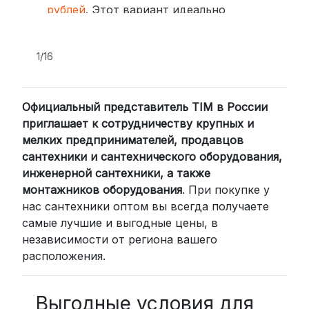
рублей
. Этот вариант идеально
подходит для тех, кто ценит скорость
и удобство.
1/16
2. Доставка через транспортные
компании (СДЭК, BoxBerry, DPD)
Официальный представитель TIM в России
Для клиентов из других регионов
приглашает к сотрудничеству крупных и
России мы сотрудничаем с
мелких предпринимателей, продавцов
проверенными транспортными
сантехники и сантехнического оборудования,
компаниями:
инженерной сантехники, а также
СДЭК: Выбирайте доставку до
монтажников оборудования
. При покупке у
нас сантехники оптом вы всегда получаете
пункта выдачи (от 2 дней) или
самые лучшие и выгодные цены, в
курьером до двери (от 3 дней).
независимости от региона вашего
Стоимость начинается от
300
расположения.
рублей
BoxBerry: Заказы доставляются до
пунктов выдачи или курьером.
Выгодные условия для