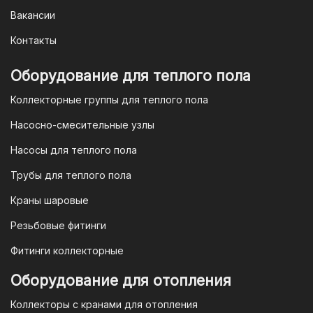
— это QR-код. После оформления
Вакансии
заказа мы предоставим вам
уникальный QR-код, который можно
Контакты
отсканировать в мобильном
приложении вашего банка. Это быстро,
Оборудование для теплого пола
удобно и безопасно.
Коллекторные группы для теплого пола
4. Безналичная оплата для
Насосно-смесительные узлы
юридических лиц
Насосы для теплого пола
Для наших корпоративных клиентов
мы предлагаем безналичную оплату по
Трубы для теплого пола
счету. После оформления заказа мы
Краны шаровые
выставим вам счет, который можно
оплатить в течение 3 рабочих дней.
Резьбовые фитинги
Фитинги коллекторные
Для оплаты заказа по счету для
Оборудование для отопления
организаций и ИП необходимо
Коллекторы с кранами для отопления
связаться с оптовым отделом