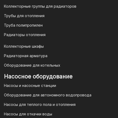
продаж по номеру
8-800-777-19-57
Коллекторные группы для радиаторов
или отправить запрос на
Трубы для отопления
электронную почту
vodonos-
opt@mail.ru
Труба полипропилен
Радиаторы отопления
Коллекторные шкафы
Гарантия и условия гарантии
Радиаторная арматура
При покупке товара в интернет-
Оборудование для котельных
магазине "TIM-com Россия" Вы можете
быть уверены в том, что мы действуем
Насосное оборудование
в рамках действующего
Насосы и насосные станции
Законодательства Российской
Федерации и Ваши права, как
Оборудование для автономного водопровода
потребителя полностью защищены.
Насосы для теплого пола и отопления
Условия гарантии
Насосы для откачки воды
Для большинства товаров