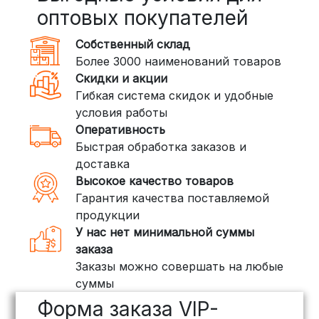
Сроки — от 2 дней, стоимость — от
оптовых покупателей
350 рублей
Собственный склад
DPD: Международная служба
Более 3000 наименований товаров
доставки, которая работает и
Скидки и акции
внутри России. Сроки — от 2 дней,
Гибкая система скидок и удобные
стоимость — от
400 рублей
условия работы
Оперативность
3. Доставка крупногабаритных грузов
Быстрая обработка заказов и
(ПЭК, КИТ, Байкал Сервис)
доставка
Если ваш заказ включает большие или
Высокое качество товаров
тяжелые товары, мы рекомендуем
Гарантия качества поставляемой
воспользоваться услугами компаний,
продукции
специализирующихся на доставке
У нас нет минимальной суммы
грузов:
заказа
Заказы можно совершать на любые
ПЭК: Сроки доставки — от 3 до 10
суммы
дней, стоимость рассчитывается
Форма заказа VIP-
индивидуально (минимум
500