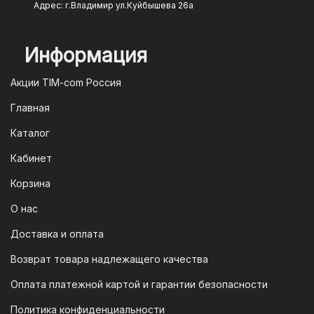
введите данные карты при
Адрес: г.Владимир ул.Куйбышева 26а
оформлении заказа, и ваш платеж
будет обработан моментально.
Информация
2. Оплата через систему быстрых
платежей (СПБ)
Акции TIM-com Россия
Мы следим за современными
Главная
технологиями, поэтому предлагаем
Каталог
вам возможность оплатить заказ через
систему быстрых платежей (СПБ).
Кабинет
После оформления заказа вам будет
Корзина
предоставлен QR-код. Просто
отсканируйте его в мобильном
О нас
приложении вашего банка — и оплата
Доставка и оплата
будет завершена. Этот способ
Возврат товара надлежащего качества
доступен для большинства российских
банков.
Оплата платежной картой и гарантии безопасности
3. Оплата по QR-коду
Политика конфиденциальности