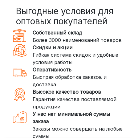
BoxBerry: Заказы доставляются до
пунктов выдачи или курьером.
Выгодные условия для
Сроки — от 2 дней, стоимость — от
оптовых покупателей
350 рублей
Собственный склад
DPD: Международная служба
Более 3000 наименований товаров
доставки, которая работает и
Скидки и акции
внутри России. Сроки — от 2 дней,
Гибкая система скидок и удобные
стоимость — от
400 рублей
условия работы
Оперативность
3. Доставка крупногабаритных грузов
Быстрая обработка заказов и
(ПЭК, КИТ, Байкал Сервис)
доставка
Если ваш заказ включает большие или
Высокое качество товаров
тяжелые товары, мы рекомендуем
Гарантия качества поставляемой
воспользоваться услугами компаний,
продукции
специализирующихся на доставке
У нас нет минимальной суммы
грузов:
заказа
Заказы можно совершать на любые
ПЭК: Сроки доставки — от 3 до 10
суммы