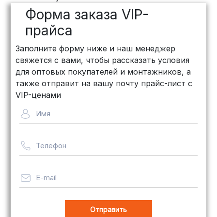
дней, стоимость рассчитывается
Форма заказа VIP-
индивидуально (минимум
500
рублей
)
прайса
КИТ: Отличный выбор для
Заполните форму ниже и наш менеджер
объемных заказов. Сроки — от 3
свяжется с вами, чтобы рассказать условия
дней, стоимость — от
500 рублей
для оптовых покупателей и монтажников, а
Байкал Сервис: Идеально подходит
также отправит на вашу почту прайс-лист с
для крупногабаритных товаров.
VIP-ценами
Сроки — от 5 дней, стоимость
Имя
рассчитывается индивидуально
Телефон
Важно! Мы заботимся о том, чтобы
ваши товары доставлялись в
целости и сохранности, независимо
E-mail
от их размера.