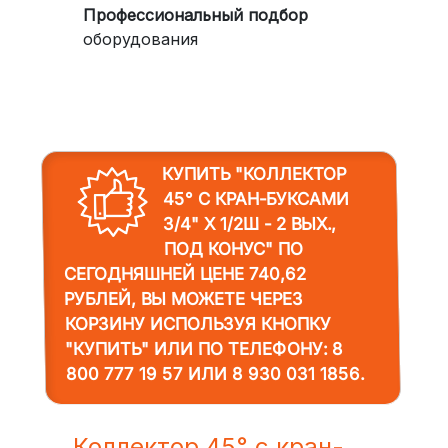
Профессиональный подбор
оборудования
КУПИТЬ "КОЛЛЕКТОР
45° С КРАН-БУКСАМИ
3/4" Х 1/2Ш - 2 ВЫХ.,
ПОД КОНУС"
ПО
СЕГОДНЯШНЕЙ ЦЕНЕ 740,62
РУБЛЕЙ, ВЫ МОЖЕТЕ ЧЕРЕЗ
КОРЗИНУ ИСПОЛЬЗУЯ КНОПКУ
"КУПИТЬ" ИЛИ ПО ТЕЛЕФОНУ:
8
800 777 19 57
ИЛИ
8 930 031 1856
.
Коллектор 45° с кран-