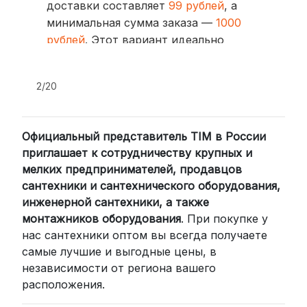
доставки составляет
99 рублей
, а
минимальная сумма заказа —
1000
рублей
. Этот вариант идеально
подходит для тех, кто ценит скорость
и удобство.
2/20
2. Доставка через транспортные
компании (СДЭК, BoxBerry, DPD)
Официальный представитель TIM в России
Для клиентов из других регионов
приглашает к сотрудничеству крупных и
России мы сотрудничаем с
мелких предпринимателей, продавцов
проверенными транспортными
сантехники и сантехнического оборудования,
компаниями:
инженерной сантехники, а также
СДЭК: Выбирайте доставку до
монтажников оборудования
. При покупке у
нас сантехники оптом вы всегда получаете
пункта выдачи (от 2 дней) или
самые лучшие и выгодные цены, в
курьером до двери (от 3 дней).
независимости от региона вашего
Стоимость начинается от
300
расположения.
рублей