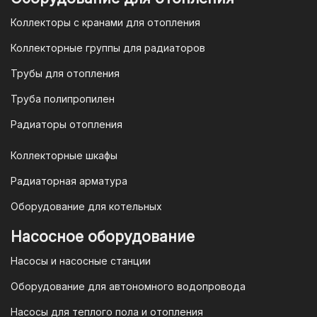
организаций и ИП необходимо
Коллекторы с кранами для отопления
связаться с оптовым отделом
продаж по номеру
8-800-777-19-57
Коллекторные группы для радиаторов
или отправить запрос на
Трубы для отопления
электронную почту
vodonos-
opt@mail.ru
Труба полипропилен
Радиаторы отопления
Коллекторные шкафы
Гарантия и условия гарантии
Радиаторная арматура
При покупке товара в интернет-
Оборудование для котельных
магазине "TIM-com Россия" Вы можете
быть уверены в том, что мы действуем
Насосное оборудование
в рамках действующего
Насосы и насосные станции
Законодательства Российской
Федерации и Ваши права, как
Оборудование для автономного водопровода
потребителя полностью защищены.
Насосы для теплого пола и отопления