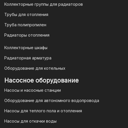
продаж по номеру
8-800-777-19-57
Коллекторные группы для радиаторов
или отправить запрос на
Трубы для отопления
электронную почту
vodonos-
opt@mail.ru
Труба полипропилен
Радиаторы отопления
Коллекторные шкафы
Гарантия и условия гарантии
Радиаторная арматура
При покупке товара в интернет-
Оборудование для котельных
магазине "TIM-com Россия" Вы можете
быть уверены в том, что мы действуем
Насосное оборудование
в рамках действующего
Насосы и насосные станции
Законодательства Российской
Федерации и Ваши права, как
Оборудование для автономного водопровода
потребителя полностью защищены.
Насосы для теплого пола и отопления
Условия гарантии
Насосы для откачки воды
Для большинства товаров