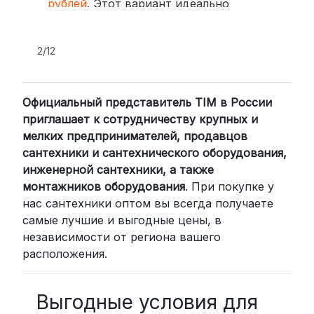
рублей
. Этот вариант идеально
подходит для тех, кто ценит скорость
и удобство.
2/12
2. Доставка через транспортные
компании (СДЭК, BoxBerry, DPD)
Официальный представитель TIM в России
Для клиентов из других регионов
приглашает к сотрудничеству крупных и
России мы сотрудничаем с
мелких предпринимателей, продавцов
проверенными транспортными
сантехники и сантехнического оборудования,
компаниями:
инженерной сантехники, а также
СДЭК: Выбирайте доставку до
монтажников оборудования
. При покупке у
нас сантехники оптом вы всегда получаете
пункта выдачи (от 2 дней) или
самые лучшие и выгодные цены, в
курьером до двери (от 3 дней).
независимости от региона вашего
Стоимость начинается от
300
расположения.
рублей
BoxBerry: Заказы доставляются до
пунктов выдачи или курьером.
Выгодные условия для