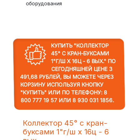
оборудования
КУПИТЬ "КОЛЛЕКТОР
45° С КРАН-БУКСАМИ
1"Г/Ш Х 16Ц - 6 ВЫХ."
ПО
СЕГОДНЯШНЕЙ ЦЕНЕ 3
491,68 РУБЛЕЙ, ВЫ МОЖЕТЕ ЧЕРЕЗ
КОРЗИНУ ИСПОЛЬЗУЯ КНОПКУ
"КУПИТЬ" ИЛИ ПО ТЕЛЕФОНУ:
8
800 777 19 57
ИЛИ
8 930 031 1856
.
Коллектор 45° с кран-
буксами 1"г/ш х 16ц - 6