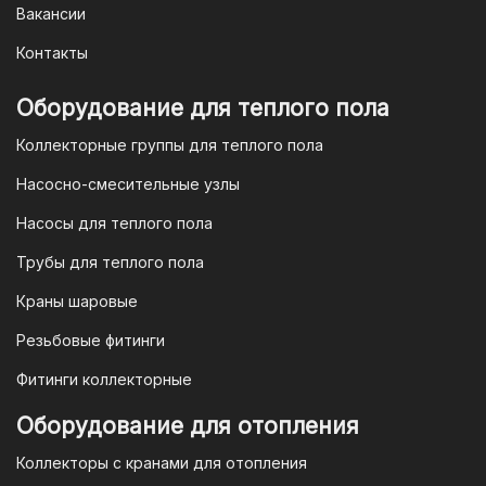
Вакансии
заказа мы предоставим вам
уникальный QR-код, который можно
Контакты
отсканировать в мобильном
приложении вашего банка. Это быстро,
Оборудование для теплого пола
удобно и безопасно.
Коллекторные группы для теплого пола
4. Безналичная оплата для
Насосно-смесительные узлы
юридических лиц
Насосы для теплого пола
Для наших корпоративных клиентов
мы предлагаем безналичную оплату по
Трубы для теплого пола
счету. После оформления заказа мы
Краны шаровые
выставим вам счет, который можно
оплатить в течение 3 рабочих дней.
Резьбовые фитинги
Фитинги коллекторные
Для оплаты заказа по счету для
Оборудование для отопления
организаций и ИП необходимо
Коллекторы с кранами для отопления
связаться с оптовым отделом