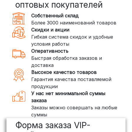
Сроки — от 2 дней, стоимость — от
оптовых покупателей
350 рублей
Собственный склад
DPD: Международная служба
Более 3000 наименований товаров
доставки, которая работает и
Скидки и акции
внутри России. Сроки — от 2 дней,
Гибкая система скидок и удобные
стоимость — от
400 рублей
условия работы
Оперативность
3. Доставка крупногабаритных грузов
Быстрая обработка заказов и
(ПЭК, КИТ, Байкал Сервис)
доставка
Если ваш заказ включает большие или
Высокое качество товаров
тяжелые товары, мы рекомендуем
Гарантия качества поставляемой
воспользоваться услугами компаний,
продукции
специализирующихся на доставке
У нас нет минимальной суммы
грузов:
заказа
Заказы можно совершать на любые
ПЭК: Сроки доставки — от 3 до 10
суммы
дней, стоимость рассчитывается
Форма заказа VIP-
индивидуально (минимум
500