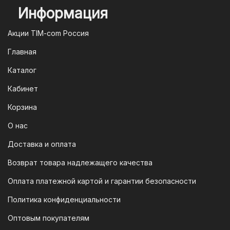
Информация
2. Оплата через систему быстрых
платежей (СПБ)
Акции TIM-com Россия
Мы следим за современными
Главная
технологиями, поэтому предлагаем
Каталог
вам возможность оплатить заказ через
систему быстрых платежей (СПБ).
Кабинет
После оформления заказа вам будет
Корзина
предоставлен QR-код. Просто
отсканируйте его в мобильном
О нас
приложении вашего банка — и оплата
Доставка и оплата
будет завершена. Этот способ
Возврат товара надлежащего качества
доступен для большинства российских
банков.
Оплата платежной картой и гарантии безопасности
3. Оплата по QR-коду
Политика конфиденциальности
Еще один современный способ оплаты
Оптовым покупателям
— это QR-код. После оформления