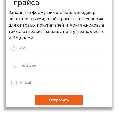
рублей
)
прайса
КИТ: Отличный выбор для
Заполните форму ниже и наш менеджер
объемных заказов. Сроки — от 3
свяжется с вами, чтобы рассказать условия
дней, стоимость — от
500 рублей
для оптовых покупателей и монтажников, а
Байкал Сервис: Идеально подходит
также отправит на вашу почту прайс-лист с
для крупногабаритных товаров.
VIP-ценами
Сроки — от 5 дней, стоимость
Имя
рассчитывается индивидуально
Телефон
Важно! Мы заботимся о том, чтобы
ваши товары доставлялись в
целости и сохранности, независимо
E-mail
от их размера.
Оплата заказов