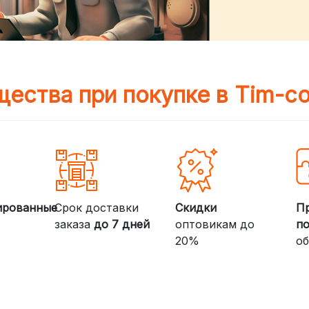
ества при покупке в Tim-c
ированные
Срок доставки
Скидки
П
заказа
до 7 дней
оптовикам до
п
20%
об