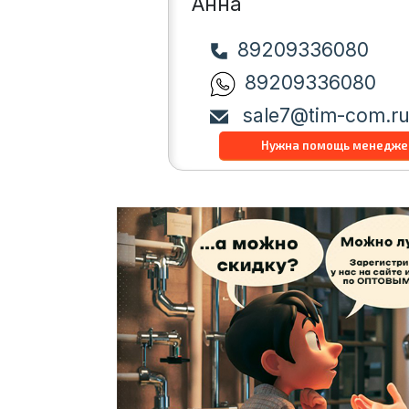
Анна
89209336080
89209336080
sale7@tim-com.r