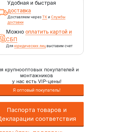
Удобная и быстрая
доставка
Доставляем через
ТК
и
Службы
доставки
Можно
оплатить картой и
СБП
Для
юридических лиц
выставим счет
я крупнооптовых покупателей и
монтажников
у нас есть VIP-цены!
Я оптовый покупатель!
Паспорта товаров и
Декларации соответствия