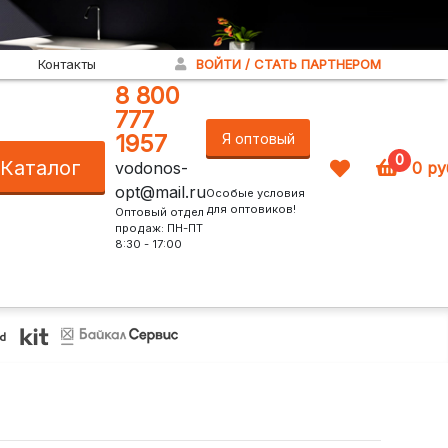
Контакты
ВОЙТИ / СТАТЬ ПАРТНЕРОМ
8 800
777
1957
Я оптовый
0
Каталог
vodonos-
0
ру
покупатель!
opt@mail.ru
Особые условия
для оптовиков!
Оптовый отдел
продаж: ПН-ПТ
8:30 - 17:00