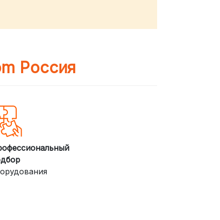
om Россия
рофессиональный
одбор
орудования