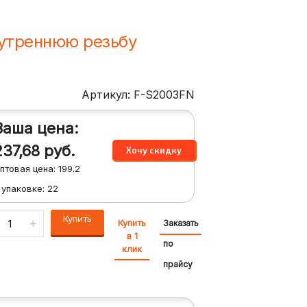
нутреннюю резьбу
Артикул: F-S2003FN
Ваша цена:
237,68
руб.
птовая цена:
199.2
 упаковке:
22
Купить
Купить
Заказать
в 1
по
клик
прайсу