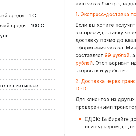
ваш заказ быстро, наде
1. Экспресс-доставка п
очей среды
1
С
Если вы хотите получит
бочей среды
100
С
экспресс-доставку чере
унь
доставку прямо до ваше
оформления заказа. Ми
составляет
99 рублей
, 
рублей
. Этот вариант и
скорость и удобство.
2. Доставка через тран
го полиэтилена
DPD)
Для клиентов из других
проверенными транспо
СДЭК: Выбирайте до
или курьером до две
начинается от
300 р