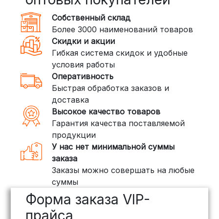
350 рублей
Собственный склад
DPD: Международная служба
Более 3000 наименований товаров
доставки, которая работает и
Скидки и акции
внутри России. Сроки — от 2 дней,
Гибкая система скидок и удобные
стоимость — от
400 рублей
условия работы
Оперативность
3. Доставка крупногабаритных грузов
Быстрая обработка заказов и
(ПЭК, КИТ, Байкал Сервис)
доставка
Если ваш заказ включает большие или
Высокое качество товаров
тяжелые товары, мы рекомендуем
Гарантия качества поставляемой
воспользоваться услугами компаний,
продукции
специализирующихся на доставке
У нас нет минимальной суммы
грузов:
заказа
Заказы можно совершать на любые
ПЭК: Сроки доставки — от 3 до 10
суммы
дней, стоимость рассчитывается
Форма заказа VIP-
индивидуально (минимум
500
рублей
)
прайса