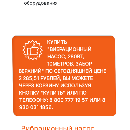
оборудования
КУПИТЬ
"ВИБРАЦИОННЫЙ
НАСОС, 280ВТ,
10МЕТРОВ, ЗАБОР
ВЕРХНИЙ"
ПО СЕГОДНЯШНЕЙ ЦЕНЕ
2 285,51 РУБЛЕЙ, ВЫ МОЖЕТЕ
ЧЕРЕЗ КОРЗИНУ ИСПОЛЬЗУЯ
КНОПКУ "КУПИТЬ" ИЛИ ПО
ТЕЛЕФОНУ:
8 800 777 19 57
ИЛИ
8
930 031 1856
.
Вибрационный насос,