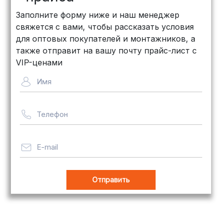
КИТ: Отличный выбор для
Заполните форму ниже и наш менеджер
объемных заказов. Сроки — от 3
свяжется с вами, чтобы рассказать условия
дней, стоимость — от
500 рублей
для оптовых покупателей и монтажников, а
Байкал Сервис: Идеально подходит
также отправит на вашу почту прайс-лист с
для крупногабаритных товаров.
VIP-ценами
Сроки — от 5 дней, стоимость
Имя
рассчитывается индивидуально
Телефон
Важно! Мы заботимся о том, чтобы
ваши товары доставлялись в
целости и сохранности, независимо
E-mail
от их размера.
Оплата заказов