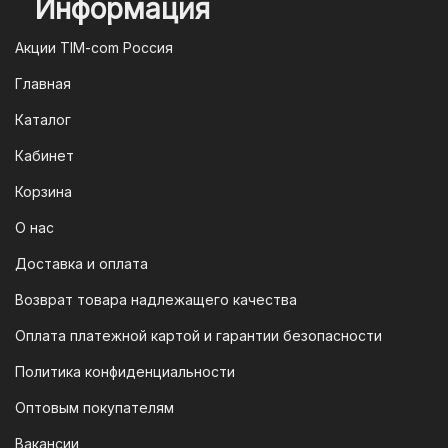
Информация
2. Оплата через систему быстрых
платежей (СПБ)
Акции TIM-com Россия
Мы следим за современными
Главная
технологиями, поэтому предлагаем
Каталог
вам возможность оплатить заказ через
систему быстрых платежей (СПБ).
Кабинет
После оформления заказа вам будет
Корзина
предоставлен QR-код. Просто
отсканируйте его в мобильном
О нас
приложении вашего банка — и оплата
Доставка и оплата
будет завершена. Этот способ
Возврат товара надлежащего качества
доступен для большинства российских
банков.
Оплата платежной картой и гарантии безопасности
3. Оплата по QR-коду
Политика конфиденциальности
Еще один современный способ оплаты
Оптовым покупателям
— это QR-код. После оформления
Вакансии
заказа мы предоставим вам