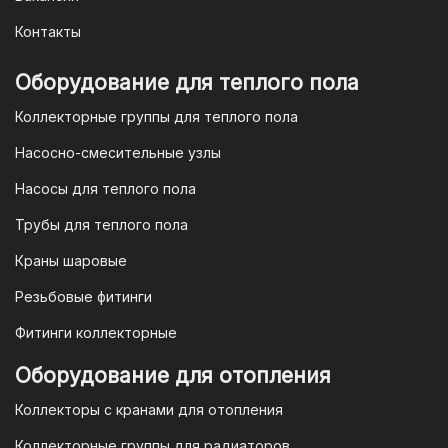
уникальный QR-код, который можно
Контакты
отсканировать в мобильном
приложении вашего банка. Это быстро,
Оборудование для теплого пола
удобно и безопасно.
Коллекторные группы для теплого пола
4. Безналичная оплата для
Насосно-смесительные узлы
юридических лиц
Насосы для теплого пола
Для наших корпоративных клиентов
мы предлагаем безналичную оплату по
Трубы для теплого пола
счету. После оформления заказа мы
Краны шаровые
выставим вам счет, который можно
оплатить в течение 3 рабочих дней.
Резьбовые фитинги
Фитинги коллекторные
Для оплаты заказа по счету для
Оборудование для отопления
организаций и ИП необходимо
Коллекторы с кранами для отопления
связаться с оптовым отделом
продаж по номеру
8-800-777-19-57
Коллекторные группы для радиаторов