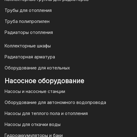
или отправить запрос на
Трубы для отопления
электронную почту
vodonos-
opt@mail.ru
Труба полипропилен
Радиаторы отопления
Коллекторные шкафы
Гарантия и условия гарантии
Радиаторная арматура
При покупке товара в интернет-
Оборудование для котельных
магазине "TIM-com Россия" Вы можете
быть уверены в том, что мы действуем
Насосное оборудование
в рамках действующего
Насосы и насосные станции
Законодательства Российской
Федерации и Ваши права, как
Оборудование для автономного водопровода
потребителя полностью защищены.
Насосы для теплого пола и отопления
Условия гарантии
Насосы для откачки воды
Для большинства товаров
Гидроаккумуляторы и баки
отопительной техники (котлы, газовые