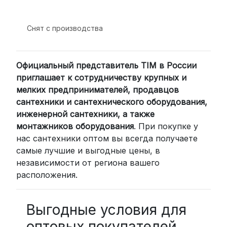
подходит для тех, кто ценит скорость
и удобство.
Снят с производства
2. Доставка через транспортные
компании (СДЭК, BoxBerry, DPD)
Официальный представитель TIM в России
Для клиентов из других регионов
приглашает к сотрудничеству крупных и
России мы сотрудничаем с
мелких предпринимателей, продавцов
проверенными транспортными
сантехники и сантехнического оборудования,
компаниями:
инженерной сантехники, а также
СДЭК: Выбирайте доставку до
монтажников оборудования
. При покупке у
нас сантехники оптом вы всегда получаете
пункта выдачи (от 2 дней) или
самые лучшие и выгодные цены, в
курьером до двери (от 3 дней).
независимости от региона вашего
Стоимость начинается от
300
расположения.
рублей
BoxBerry: Заказы доставляются до
пунктов выдачи или курьером.
Выгодные условия для
Сроки — от 2 дней, стоимость — от
оптовых покупателей