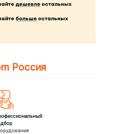
om Россия
рофессиональный
одбор
орудования