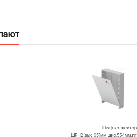
пают
Шкаф коллекто
ШРН2(выс.651мм,шир.554мм,глу