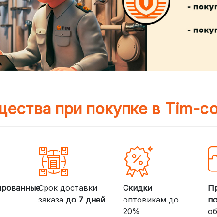
ества при покупке в Tim-c
ированные
Срок доставки
Скидки
П
заказа
до 7 дней
оптовикам до
п
20%
об