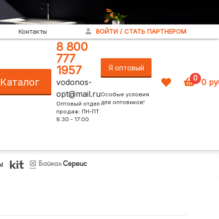
Контакты
ВОЙТИ / СТАТЬ ПАРТНЕРОМ
8 800
777
1957
Я оптовый
0
Каталог
vodonos-
0
ру
покупатель!
opt@mail.ru
Особые условия
для оптовиков!
Оптовый отдел
продаж: ПН-ПТ
8:30 - 17:00