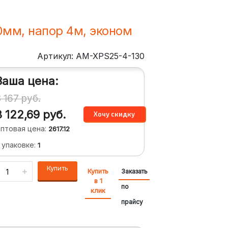
30мм, напор 4м, эконом
Артикул: AM-XPS25-4-130
Ваша цена:
3 167
руб.
3 122,69
руб.
птовая цена:
2617.12
 упаковке:
1
Купить
Купить
Заказать
в 1
по
клик
прайсу