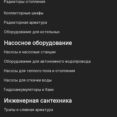
Радиаторы отопления
Коллекторные шкафы
Гарантия и условия гарантии
Радиаторная арматура
При покупке товара в интернет-
Оборудование для котельных
магазине "TIM-com Россия" Вы можете
быть уверены в том, что мы действуем
Насосное оборудование
в рамках действующего
Насосы и насосные станции
Законодательства Российской
Федерации и Ваши права, как
Оборудование для автономного водопровода
потребителя полностью защищены.
Насосы для теплого пола и отопления
Условия гарантии
Насосы для откачки воды
Для большинства товаров
Гидроаккумуляторы и баки
отопительной техники (котлы, газовые
колонки, тепловентиляторы), после
Инженерная сантехника
монтажа, необходимо вызывать
Трапы и сливная арматура
специалиста из
АВТОРИЗИРОВАННОГО