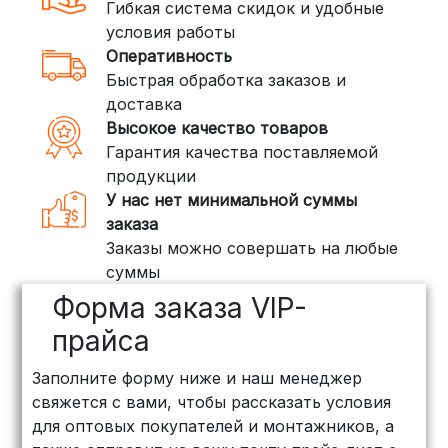
Гибкая система скидок и удобные
стоимость — от
400 рублей
условия работы
Оперативность
3. Доставка крупногабаритных грузов
Быстрая обработка заказов и
(ПЭК, КИТ, Байкал Сервис)
доставка
Если ваш заказ включает большие или
Высокое качество товаров
тяжелые товары, мы рекомендуем
Гарантия качества поставляемой
воспользоваться услугами компаний,
продукции
специализирующихся на доставке
У нас нет минимальной суммы
грузов:
заказа
Заказы можно совершать на любые
ПЭК: Сроки доставки — от 3 до 10
суммы
дней, стоимость рассчитывается
Форма заказа VIP-
индивидуально (минимум
500
рублей
)
прайса
КИТ: Отличный выбор для
Заполните форму ниже и наш менеджер
объемных заказов. Сроки — от 3
свяжется с вами, чтобы рассказать условия
дней, стоимость — от
500 рублей
для оптовых покупателей и монтажников, а
Байкал Сервис: Идеально подходит