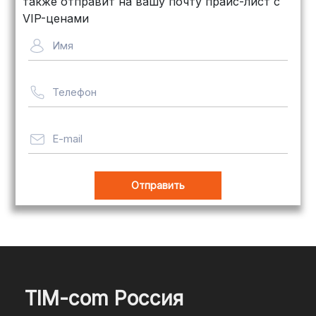
также отправит на вашу почту прайс-лист с
для крупногабаритных товаров.
VIP-ценами
Сроки — от 5 дней, стоимость
Имя
рассчитывается индивидуально
Телефон
Важно! Мы заботимся о том, чтобы
ваши товары доставлялись в
целости и сохранности, независимо
E-mail
от их размера.
Оплата заказов
В магазине Tim-com Россия мы
стремимся сделать процесс оплаты
максимально удобным и безопасным
TIM-com Россия
для наших клиентов. Независимо от