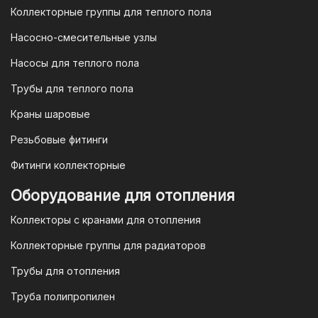
Коллекторные группы для теплого пола
4. Безналичная оплата для
Насосно-смесительные узлы
юридических лиц
Насосы для теплого пола
Для наших корпоративных клиентов
мы предлагаем безналичную оплату по
Трубы для теплого пола
счету. После оформления заказа мы
Краны шаровые
выставим вам счет, который можно
оплатить в течение 3 рабочих дней.
Резьбовые фитинги
Фитинги коллекторные
Для оплаты заказа по счету для
Оборудование для отопления
организаций и ИП необходимо
Коллекторы с кранами для отопления
связаться с оптовым отделом
продаж по номеру
8-800-777-19-57
Коллекторные группы для радиаторов
или отправить запрос на
Трубы для отопления
электронную почту
vodonos-
opt@mail.ru
Труба полипропилен