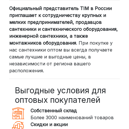
Официальный представитель TIM в России
Для клиентов из других регионов
приглашает к сотрудничеству крупных и
России мы сотрудничаем с
мелких предпринимателей, продавцов
проверенными транспортными
сантехники и сантехнического оборудования,
компаниями:
инженерной сантехники, а также
СДЭК: Выбирайте доставку до
монтажников оборудования
. При покупке у
нас сантехники оптом вы всегда получаете
пункта выдачи (от 2 дней) или
самые лучшие и выгодные цены, в
курьером до двери (от 3 дней).
независимости от региона вашего
Стоимость начинается от
300
расположения.
рублей
BoxBerry: Заказы доставляются до
пунктов выдачи или курьером.
Выгодные условия для
Сроки — от 2 дней, стоимость — от
оптовых покупателей
350 рублей
Собственный склад
DPD: Международная служба
Более 3000 наименований товаров
доставки, которая работает и
Скидки и акции
внутри России. Сроки — от 2 дней,