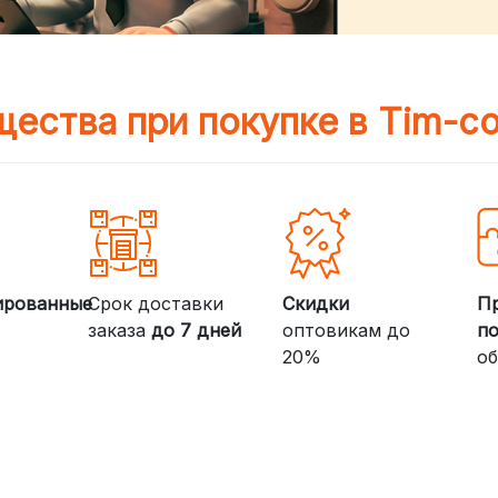
ества при покупке в Tim-c
ированные
Срок доставки
Скидки
П
заказа
до 7 дней
оптовикам до
п
20%
об