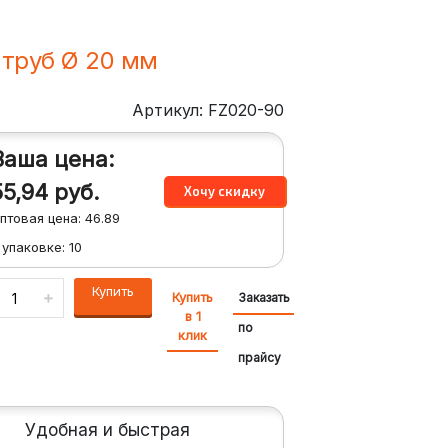
,труб Ø 20 мм
Артикул: FZ020-90
Ваша цена:
55,94
руб.
птовая цена:
46.89
 упаковке:
10
Купить
Купить
Заказать
в 1
по
клик
прайсу
Удобная и быстрая