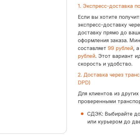
1. Экспресс-доставка п
Если вы хотите получит
экспресс-доставку чере
доставку прямо до ваше
оформления заказа. Ми
составляет
99 рублей
, 
рублей
. Этот вариант и
скорость и удобство.
2. Доставка через тран
DPD)
Для клиентов из других
проверенными транспо
СДЭК: Выбирайте до
или курьером до две
начинается от
300 р
BoxBerry: Заказы д