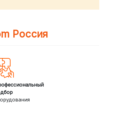
om Россия
рофессиональный
одбор
орудования