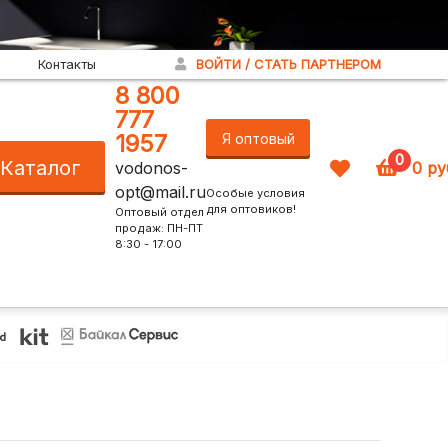
Контакты
ВОЙТИ / СТАТЬ ПАРТНЕРОМ
8 800
777
1957
Я оптовый
0
Каталог
vodonos-
0
ру
покупатель!
opt@mail.ru
Особые условия
для оптовиков!
Оптовый отдел
продаж: ПН-ПТ
8:30 - 17:00