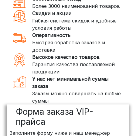
DPD: Международная служба
Более 3000 наименований товаров
доставки, которая работает и
Скидки и акции
внутри России. Сроки — от 2 дней,
Гибкая система скидок и удобные
стоимость — от
400 рублей
условия работы
Оперативность
3. Доставка крупногабаритных грузов
Быстрая обработка заказов и
(ПЭК, КИТ, Байкал Сервис)
доставка
Если ваш заказ включает большие или
Высокое качество товаров
тяжелые товары, мы рекомендуем
Гарантия качества поставляемой
воспользоваться услугами компаний,
продукции
специализирующихся на доставке
У нас нет минимальной суммы
грузов:
заказа
Заказы можно совершать на любые
ПЭК: Сроки доставки — от 3 до 10
суммы
дней, стоимость рассчитывается
Форма заказа VIP-
индивидуально (минимум
500
рублей
)
прайса
КИТ: Отличный выбор для
Заполните форму ниже и наш менеджер