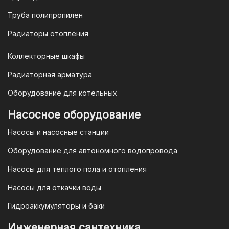
opt@mail.ru
Труба полипропилен
Радиаторы отопления
Коллекторные шкафы
Гарантия и условия гарантии
Радиаторная арматура
При покупке товара в интернет-
Оборудование для котельных
магазине "TIM-com Россия" Вы можете
быть уверены в том, что мы действуем
Насосное оборудование
в рамках действующего
Насосы и насосные станции
Законодательства Российской
Федерации и Ваши права, как
Оборудование для автономного водопровода
потребителя полностью защищены.
Насосы для теплого пола и отопления
Условия гарантии
Насосы для откачки воды
Для большинства товаров
Гидроаккумуляторы и баки
отопительной техники (котлы, газовые
колонки, тепловентиляторы), после
Инженерная сантехника