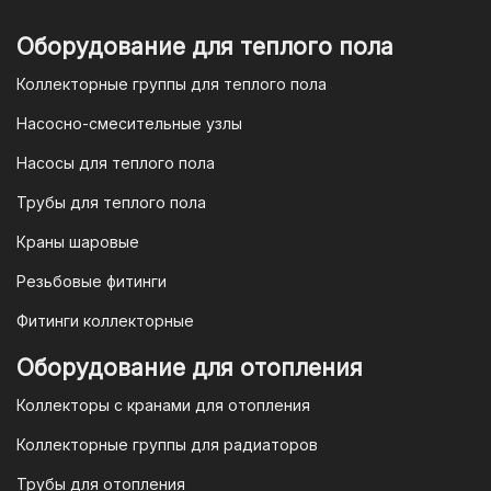
отсканировать в мобильном
приложении вашего банка. Это быстро,
Оборудование для теплого пола
удобно и безопасно.
Коллекторные группы для теплого пола
4. Безналичная оплата для
Насосно-смесительные узлы
юридических лиц
Насосы для теплого пола
Для наших корпоративных клиентов
мы предлагаем безналичную оплату по
Трубы для теплого пола
счету. После оформления заказа мы
Краны шаровые
выставим вам счет, который можно
оплатить в течение 3 рабочих дней.
Резьбовые фитинги
Фитинги коллекторные
Для оплаты заказа по счету для
Оборудование для отопления
организаций и ИП необходимо
Коллекторы с кранами для отопления
связаться с оптовым отделом
продаж по номеру
8-800-777-19-57
Коллекторные группы для радиаторов
или отправить запрос на
Трубы для отопления
электронную почту
vodonos-