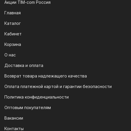
платежей (СПБ)
Акции TIM-com Россия
Мы следим за современными
Главная
технологиями, поэтому предлагаем
Каталог
вам возможность оплатить заказ через
систему быстрых платежей (СПБ).
Кабинет
После оформления заказа вам будет
Корзина
предоставлен QR-код. Просто
отсканируйте его в мобильном
О нас
приложении вашего банка — и оплата
Доставка и оплата
будет завершена. Этот способ
Возврат товара надлежащего качества
доступен для большинства российских
банков.
Оплата платежной картой и гарантии безопасности
3. Оплата по QR-коду
Политика конфиденциальности
Еще один современный способ оплаты
Оптовым покупателям
— это QR-код. После оформления
Вакансии
заказа мы предоставим вам
уникальный QR-код, который можно
Контакты