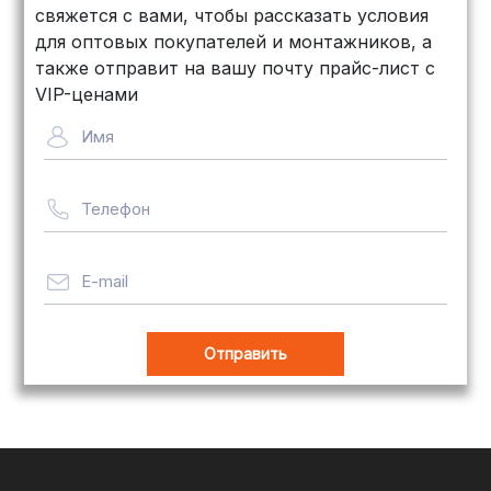
объемных заказов. Сроки — от 3
свяжется с вами, чтобы рассказать условия
дней, стоимость — от
500 рублей
для оптовых покупателей и монтажников, а
Байкал Сервис: Идеально подходит
также отправит на вашу почту прайс-лист с
для крупногабаритных товаров.
VIP-ценами
Сроки — от 5 дней, стоимость
Имя
рассчитывается индивидуально
Телефон
Важно! Мы заботимся о том, чтобы
ваши товары доставлялись в
целости и сохранности, независимо
E-mail
от их размера.
Оплата заказов
В магазине Tim-com Россия мы
стремимся сделать процесс оплаты