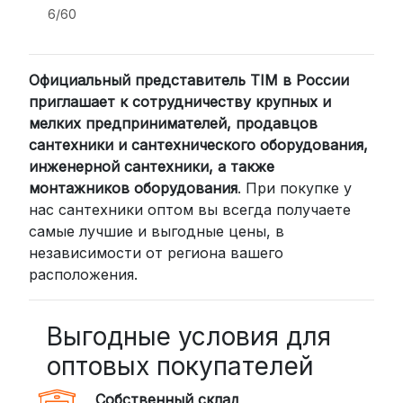
6/60
2. Доставка через транспортные
компании (СДЭК, BoxBerry, DPD)
Официальный представитель TIM в России
Для клиентов из других регионов
приглашает к сотрудничеству крупных и
России мы сотрудничаем с
мелких предпринимателей, продавцов
проверенными транспортными
сантехники и сантехнического оборудования,
компаниями:
инженерной сантехники, а также
СДЭК: Выбирайте доставку до
монтажников оборудования
. При покупке у
нас сантехники оптом вы всегда получаете
пункта выдачи (от 2 дней) или
самые лучшие и выгодные цены, в
курьером до двери (от 3 дней).
независимости от региона вашего
Стоимость начинается от
300
расположения.
рублей
BoxBerry: Заказы доставляются до
пунктов выдачи или курьером.
Выгодные условия для
Сроки — от 2 дней, стоимость — от
оптовых покупателей
350 рублей
Собственный склад