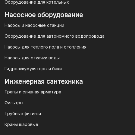
Оборудование для котельных
магазине "TIM-com Россия" Вы можете
быть уверены в том, что мы действуем
Насосное оборудование
в рамках действующего
Насосы и насосные станции
Законодательства Российской
Федерации и Ваши права, как
Оборудование для автономного водопровода
потребителя полностью защищены.
Насосы для теплого пола и отопления
Условия гарантии
Насосы для откачки воды
Для большинства товаров
Гидроаккумуляторы и баки
отопительной техники (котлы, газовые
колонки, тепловентиляторы), после
Инженерная сантехника
монтажа, необходимо вызывать
Трапы и сливная арматура
специалиста из
АВТОРИЗИРОВАННОГО
Фильтры
(ЛИЦЕНЗИРОВАННОГО) СЕРВИСНОГО
Трубные фитинги
ЦЕНТРА на первый запуск
оборудования (пуско-наладочные
Краны шаровые
работы).