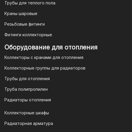
мы предлагаем безналичную оплату по
Трубы для теплого пола
счету. После оформления заказа мы
Краны шаровые
выставим вам счет, который можно
оплатить в течение 3 рабочих дней.
Резьбовые фитинги
Фитинги коллекторные
Для оплаты заказа по счету для
Оборудование для отопления
организаций и ИП необходимо
Коллекторы с кранами для отопления
связаться с оптовым отделом
продаж по номеру
8-800-777-19-57
Коллекторные группы для радиаторов
или отправить запрос на
Трубы для отопления
электронную почту
vodonos-
opt@mail.ru
Труба полипропилен
Радиаторы отопления
Коллекторные шкафы
Гарантия и условия гарантии
Радиаторная арматура
При покупке товара в интернет-