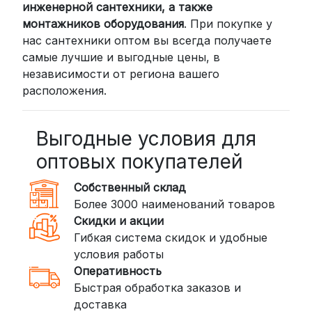
инженерной сантехники, а также
СДЭК: Выбирайте доставку до
монтажников оборудования
. При покупке у
нас сантехники оптом вы всегда получаете
пункта выдачи (от 2 дней) или
самые лучшие и выгодные цены, в
курьером до двери (от 3 дней).
независимости от региона вашего
Стоимость начинается от
300
расположения.
рублей
BoxBerry: Заказы доставляются до
пунктов выдачи или курьером.
Выгодные условия для
Сроки — от 2 дней, стоимость — от
оптовых покупателей
350 рублей
Собственный склад
DPD: Международная служба
Более 3000 наименований товаров
доставки, которая работает и
Скидки и акции
внутри России. Сроки — от 2 дней,
Гибкая система скидок и удобные
стоимость — от
400 рублей
условия работы
Оперативность
3. Доставка крупногабаритных грузов
Быстрая обработка заказов и
(ПЭК, КИТ, Байкал Сервис)
доставка