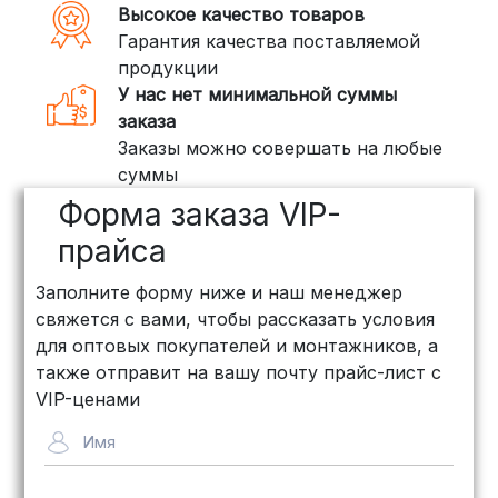
Если ваш заказ включает большие или
Высокое качество товаров
тяжелые товары, мы рекомендуем
Гарантия качества поставляемой
воспользоваться услугами компаний,
продукции
специализирующихся на доставке
У нас нет минимальной суммы
грузов:
заказа
Заказы можно совершать на любые
ПЭК: Сроки доставки — от 3 до 10
суммы
дней, стоимость рассчитывается
Форма заказа VIP-
индивидуально (минимум
500
рублей
)
прайса
КИТ: Отличный выбор для
Заполните форму ниже и наш менеджер
объемных заказов. Сроки — от 3
свяжется с вами, чтобы рассказать условия
дней, стоимость — от
500 рублей
для оптовых покупателей и монтажников, а
Байкал Сервис: Идеально подходит
также отправит на вашу почту прайс-лист с
для крупногабаритных товаров.
VIP-ценами
Сроки — от 5 дней, стоимость
Имя
рассчитывается индивидуально