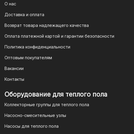
отсканируйте его в мобильном
О нас
приложении вашего банка — и оплата
Доставка и оплата
будет завершена. Этот способ
Возврат товара надлежащего качества
доступен для большинства российских
банков.
Оплата платежной картой и гарантии безопасности
3. Оплата по QR-коду
Политика конфиденциальности
Еще один современный способ оплаты
Оптовым покупателям
— это QR-код. После оформления
Вакансии
заказа мы предоставим вам
уникальный QR-код, который можно
Контакты
отсканировать в мобильном
приложении вашего банка. Это быстро,
Оборудование для теплого пола
удобно и безопасно.
Коллекторные группы для теплого пола
4. Безналичная оплата для
Насосно-смесительные узлы
юридических лиц
Насосы для теплого пола
Для наших корпоративных клиентов