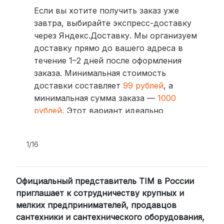
Если вы хотите получить заказ уже
завтра, выбирайте экспресс-доставку
через Яндекс.Доставку. Мы организуем
доставку прямо до вашего адреса в
течение 1–2 дней после оформления
заказа. Минимальная стоимость
доставки составляет
99 рублей
, а
минимальная сумма заказа —
1000
рублей
. Этот вариант идеально
подходит для тех, кто ценит скорость
и удобство.
1/16
2. Доставка через транспортные
компании (СДЭК, BoxBerry, DPD)
Официальный представитель TIM в России
Для клиентов из других регионов
приглашает к сотрудничеству крупных и
России мы сотрудничаем с
мелких предпринимателей, продавцов
проверенными транспортными
сантехники и сантехнического оборудования,
компаниями: