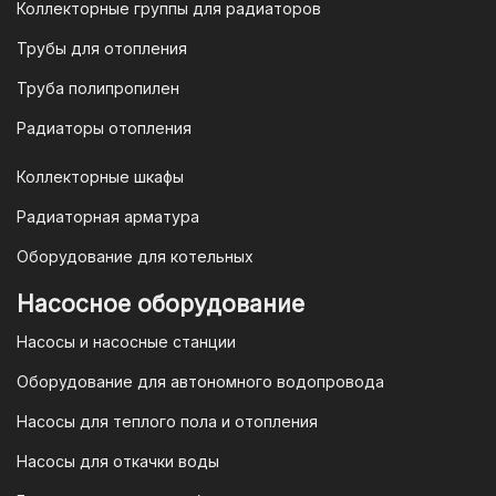
Коллекторные группы для радиаторов
или отправить запрос на
Трубы для отопления
электронную почту
vodonos-
opt@mail.ru
Труба полипропилен
Радиаторы отопления
Коллекторные шкафы
Гарантия и условия гарантии
Радиаторная арматура
При покупке товара в интернет-
Оборудование для котельных
магазине "TIM-com Россия" Вы можете
быть уверены в том, что мы действуем
Насосное оборудование
в рамках действующего
Насосы и насосные станции
Законодательства Российской
Федерации и Ваши права, как
Оборудование для автономного водопровода
потребителя полностью защищены.
Насосы для теплого пола и отопления
Условия гарантии
Насосы для откачки воды
Для большинства товаров