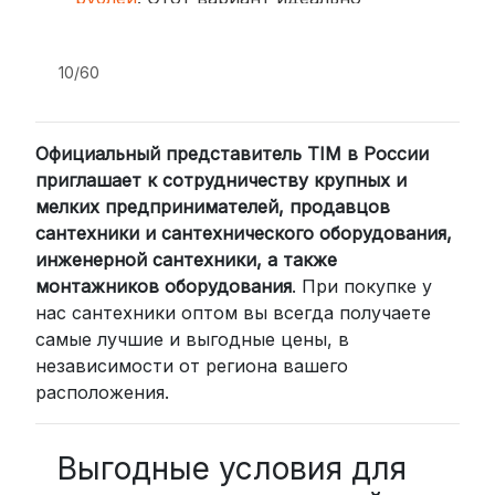
подходит для тех, кто ценит скорость
и удобство.
10/60
2. Доставка через транспортные
компании (СДЭК, BoxBerry, DPD)
Официальный представитель TIM в России
Для клиентов из других регионов
приглашает к сотрудничеству крупных и
России мы сотрудничаем с
мелких предпринимателей, продавцов
проверенными транспортными
сантехники и сантехнического оборудования,
компаниями:
инженерной сантехники, а также
СДЭК: Выбирайте доставку до
монтажников оборудования
. При покупке у
нас сантехники оптом вы всегда получаете
пункта выдачи (от 2 дней) или
самые лучшие и выгодные цены, в
курьером до двери (от 3 дней).
независимости от региона вашего
Стоимость начинается от
300
расположения.
рублей
BoxBerry: Заказы доставляются до
пунктов выдачи или курьером.
Выгодные условия для
Сроки — от 2 дней, стоимость — от