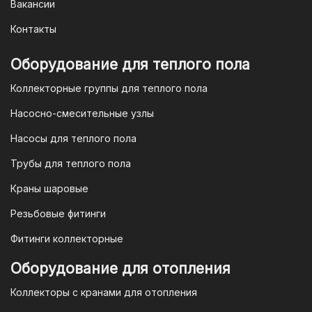
Вакансии
заказа мы предоставим вам
уникальный QR-код, который можно
Контакты
отсканировать в мобильном
приложении вашего банка. Это быстро,
Оборудование для теплого пола
удобно и безопасно.
Коллекторные группы для теплого пола
4. Безналичная оплата для
Насосно-смесительные узлы
юридических лиц
Насосы для теплого пола
Для наших корпоративных клиентов
мы предлагаем безналичную оплату по
Трубы для теплого пола
счету. После оформления заказа мы
Краны шаровые
выставим вам счет, который можно
оплатить в течение 3 рабочих дней.
Резьбовые фитинги
Фитинги коллекторные
Для оплаты заказа по счету для
Оборудование для отопления
организаций и ИП необходимо
Коллекторы с кранами для отопления
связаться с оптовым отделом
продаж по номеру
8-800-777-19-57