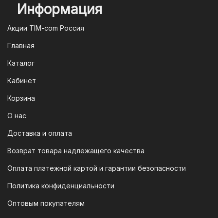
Информация
2. Оплата через систему быстрых
платежей (СПБ)
Акции TIM-com Россия
Мы следим за современными
Главная
технологиями, поэтому предлагаем
Каталог
вам возможность оплатить заказ через
систему быстрых платежей (СПБ).
Кабинет
После оформления заказа вам будет
Корзина
предоставлен QR-код. Просто
отсканируйте его в мобильном
О нас
приложении вашего банка — и оплата
Доставка и оплата
будет завершена. Этот способ
Возврат товара надлежащего качества
доступен для большинства российских
банков.
Оплата платежной картой и гарантии безопасности
3. Оплата по QR-коду
Политика конфиденциальности
Еще один современный способ оплаты
Оптовым покупателям
— это QR-код. После оформления