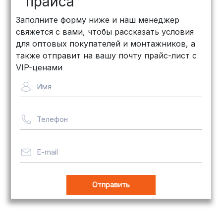
прайса
КИТ: Отличный выбор для
Заполните форму ниже и наш менеджер
объемных заказов. Сроки — от 3
свяжется с вами, чтобы рассказать условия
дней, стоимость — от
500 рублей
для оптовых покупателей и монтажников, а
Байкал Сервис: Идеально подходит
также отправит на вашу почту прайс-лист с
для крупногабаритных товаров.
VIP-ценами
Сроки — от 5 дней, стоимость
Имя
рассчитывается индивидуально
Телефон
Важно! Мы заботимся о том, чтобы
ваши товары доставлялись в
целости и сохранности, независимо
E-mail
от их размера.
Оплата заказов