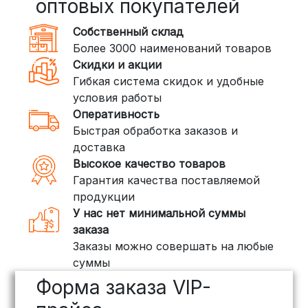
оптовых покупателей
350 рублей
Собственный склад
DPD: Международная служба
Более 3000 наименований товаров
доставки, которая работает и
Скидки и акции
внутри России. Сроки — от 2 дней,
Гибкая система скидок и удобные
стоимость — от
400 рублей
условия работы
Оперативность
3. Доставка крупногабаритных грузов
Быстрая обработка заказов и
(ПЭК, КИТ, Байкал Сервис)
доставка
Если ваш заказ включает большие или
Высокое качество товаров
тяжелые товары, мы рекомендуем
Гарантия качества поставляемой
воспользоваться услугами компаний,
продукции
специализирующихся на доставке
У нас нет минимальной суммы
грузов:
заказа
Заказы можно совершать на любые
ПЭК: Сроки доставки — от 3 до 10
суммы
дней, стоимость рассчитывается
Форма заказа VIP-
индивидуально (минимум
500
рублей
)