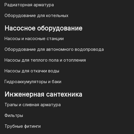
Радиаторная арматура
При покупке товара в интернет-
Оборудование для котельных
магазине "TIM-com Россия" Вы можете
быть уверены в том, что мы действуем
Насосное оборудование
в рамках действующего
Насосы и насосные станции
Законодательства Российской
Федерации и Ваши права, как
Оборудование для автономного водопровода
потребителя полностью защищены.
Насосы для теплого пола и отопления
Условия гарантии
Насосы для откачки воды
Для большинства товаров
Гидроаккумуляторы и баки
отопительной техники (котлы, газовые
колонки, тепловентиляторы), после
Инженерная сантехника
монтажа, необходимо вызывать
Трапы и сливная арматура
специалиста из
АВТОРИЗИРОВАННОГО
Фильтры
(ЛИЦЕНЗИРОВАННОГО) СЕРВИСНОГО
Трубные фитинги
ЦЕНТРА на первый запуск