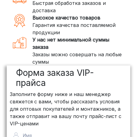
Быстрая обработка заказов и
(ПЭК, КИТ, Байкал Сервис)
доставка
Если ваш заказ включает большие или
Высокое качество товаров
тяжелые товары, мы рекомендуем
Гарантия качества поставляемой
воспользоваться услугами компаний,
продукции
специализирующихся на доставке
У нас нет минимальной суммы
грузов:
заказа
Заказы можно совершать на любые
ПЭК: Сроки доставки — от 3 до 10
суммы
дней, стоимость рассчитывается
Форма заказа VIP-
индивидуально (минимум
500
рублей
)
прайса
КИТ: Отличный выбор для
Заполните форму ниже и наш менеджер
объемных заказов. Сроки — от 3
свяжется с вами, чтобы рассказать условия
дней, стоимость — от
500 рублей
для оптовых покупателей и монтажников, а
Байкал Сервис: Идеально подходит
также отправит на вашу почту прайс-лист с
для крупногабаритных товаров.
VIP-ценами
Сроки — от 5 дней, стоимость
Имя