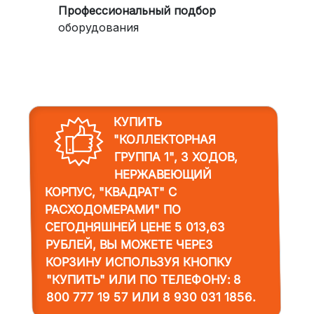
Профессиональный подбор
оборудования
КУПИТЬ
"КОЛЛЕКТОРНАЯ
ГРУППА 1", 3 ХОДОВ,
НЕРЖАВЕЮЩИЙ
КОРПУС, "КВАДРАТ" С
РАСХОДОМЕРАМИ"
ПО
СЕГОДНЯШНЕЙ ЦЕНЕ 5 013,63
РУБЛЕЙ, ВЫ МОЖЕТЕ ЧЕРЕЗ
КОРЗИНУ ИСПОЛЬЗУЯ КНОПКУ
"КУПИТЬ" ИЛИ ПО ТЕЛЕФОНУ:
8
800 777 19 57
ИЛИ
8 930 031 1856
.