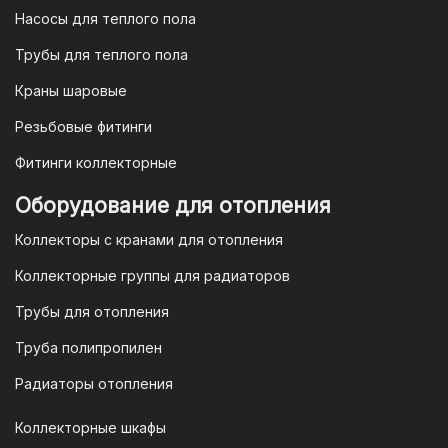
Насосы для теплого пола
Для наших корпоративных клиентов
мы предлагаем безналичную оплату по
Трубы для теплого пола
счету. После оформления заказа мы
Краны шаровые
выставим вам счет, который можно
оплатить в течение 3 рабочих дней.
Резьбовые фитинги
Фитинги коллекторные
Для оплаты заказа по счету для
Оборудование для отопления
организаций и ИП необходимо
Коллекторы с кранами для отопления
связаться с оптовым отделом
продаж по номеру
8-800-777-19-57
Коллекторные группы для радиаторов
или отправить запрос на
Трубы для отопления
электронную почту
vodonos-
opt@mail.ru
Труба полипропилен
Радиаторы отопления
Коллекторные шкафы
Гарантия и условия гарантии