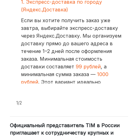
1. Экспресс-доставка по городу
(Яндекс.Доставка)
Если вы хотите получить заказ уже
завтра, выбирайте экспресс-доставку
через Яндекс.Доставку. Мы организуем
доставку прямо до вашего адреса в
течение 1–2 дней после оформления
заказа. Минимальная стоимость
доставки составляет
99 рублей
, а
минимальная сумма заказа —
1000
рублей
. Этот вариант идеально
подходит для тех, кто ценит скорость
и удобство.
1/2
2. Доставка через транспортные
компании (СДЭК, BoxBerry, DPD)
Официальный представитель TIM в России
Для клиентов из других регионов
приглашает к сотрудничеству крупных и
России мы сотрудничаем с