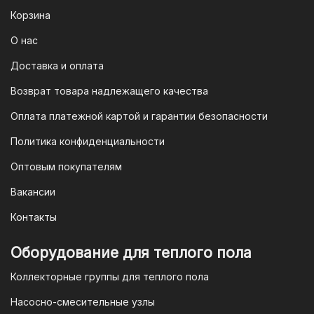
После оформления заказа вам будет
Корзина
предоставлен QR-код. Просто
отсканируйте его в мобильном
О нас
приложении вашего банка — и оплата
Доставка и оплата
будет завершена. Этот способ
Возврат товара надлежащего качества
доступен для большинства российских
банков.
Оплата платежной картой и гарантии безопасности
3. Оплата по QR-коду
Политика конфиденциальности
Еще один современный способ оплаты
Оптовым покупателям
— это QR-код. После оформления
Вакансии
заказа мы предоставим вам
уникальный QR-код, который можно
Контакты
отсканировать в мобильном
приложении вашего банка. Это быстро,
Оборудование для теплого пола
удобно и безопасно.
Коллекторные группы для теплого пола
4. Безналичная оплата для
Насосно-смесительные узлы
юридических лиц