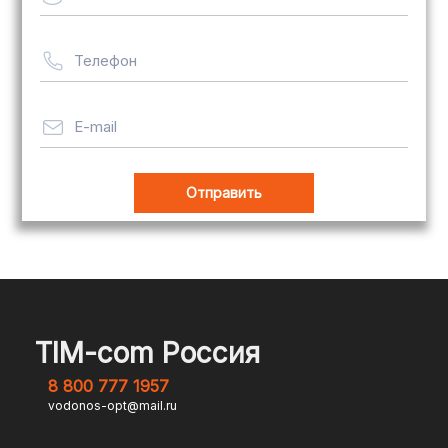
рассчитывается индивидуально
Телефон
Важно! Мы заботимся о том, чтобы
ваши товары доставлялись в
целости и сохранности, независимо
E-mail
от их размера.
Оплата заказов
В магазине Tim-com Россия мы
стремимся сделать процесс оплаты
максимально удобным и безопасным
TIM-com Россия
для наших клиентов. Независимо от
8 800 777 1957
того, являетесь ли вы физическим или
vodonos-opt@mail.ru
юридическим лицом, у вас есть
несколько вариантов оплаты заказа.