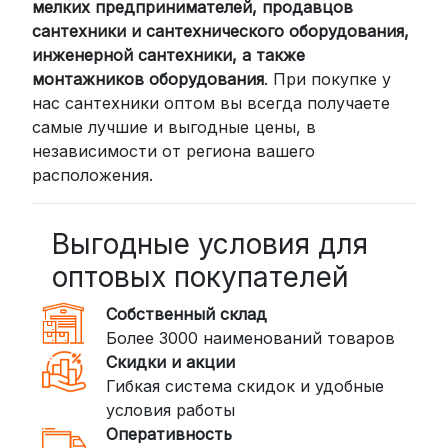
мелких предпринимателей, продавцов
проверенными транспортными
сантехники и сантехнического оборудования,
компаниями:
инженерной сантехники, а также
СДЭК: Выбирайте доставку до
монтажников оборудования
. При покупке у
нас сантехники оптом вы всегда получаете
пункта выдачи (от 2 дней) или
самые лучшие и выгодные цены, в
курьером до двери (от 3 дней).
независимости от региона вашего
Стоимость начинается от
300
расположения.
рублей
BoxBerry: Заказы доставляются до
пунктов выдачи или курьером.
Выгодные условия для
Сроки — от 2 дней, стоимость — от
оптовых покупателей
350 рублей
Собственный склад
DPD: Международная служба
Более 3000 наименований товаров
доставки, которая работает и
Скидки и акции
внутри России. Сроки — от 2 дней,
Гибкая система скидок и удобные
стоимость — от
400 рублей
условия работы
Оперативность
3. Доставка крупногабаритных грузов