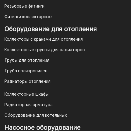
оплатить в течение 3 рабочих дней.
Резьбовые фитинги
Фитинги коллекторные
Для оплаты заказа по счету для
Оборудование для отопления
организаций и ИП необходимо
Коллекторы с кранами для отопления
связаться с оптовым отделом
продаж по номеру
8-800-777-19-57
Коллекторные группы для радиаторов
или отправить запрос на
Трубы для отопления
электронную почту
vodonos-
opt@mail.ru
Труба полипропилен
Радиаторы отопления
Коллекторные шкафы
Гарантия и условия гарантии
Радиаторная арматура
При покупке товара в интернет-
Оборудование для котельных
магазине "TIM-com Россия" Вы можете
быть уверены в том, что мы действуем
Насосное оборудование