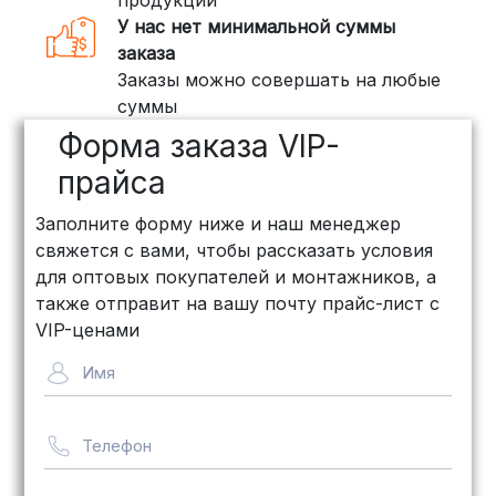
специализирующихся на доставке
У нас нет минимальной суммы
грузов:
заказа
Заказы можно совершать на любые
ПЭК: Сроки доставки — от 3 до 10
суммы
дней, стоимость рассчитывается
Форма заказа VIP-
индивидуально (минимум
500
рублей
)
прайса
КИТ: Отличный выбор для
Заполните форму ниже и наш менеджер
объемных заказов. Сроки — от 3
свяжется с вами, чтобы рассказать условия
дней, стоимость — от
500 рублей
для оптовых покупателей и монтажников, а
Байкал Сервис: Идеально подходит
также отправит на вашу почту прайс-лист с
для крупногабаритных товаров.
VIP-ценами
Сроки — от 5 дней, стоимость
Имя
рассчитывается индивидуально
Телефон
Важно! Мы заботимся о том, чтобы
ваши товары доставлялись в