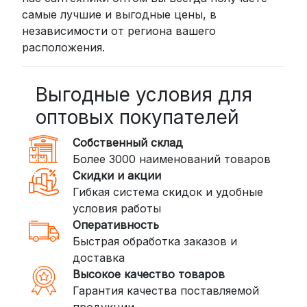
самые лучшие и выгодные цены, в
курьером до двери (от 3 дней).
независимости от региона вашего
Стоимость начинается от
300
расположения.
рублей
BoxBerry: Заказы доставляются до
пунктов выдачи или курьером.
Выгодные условия для
Сроки — от 2 дней, стоимость — от
оптовых покупателей
350 рублей
Собственный склад
DPD: Международная служба
Более 3000 наименований товаров
доставки, которая работает и
Скидки и акции
внутри России. Сроки — от 2 дней,
Гибкая система скидок и удобные
стоимость — от
400 рублей
условия работы
Оперативность
3. Доставка крупногабаритных грузов
Быстрая обработка заказов и
(ПЭК, КИТ, Байкал Сервис)
доставка
Если ваш заказ включает большие или
Высокое качество товаров
тяжелые товары, мы рекомендуем
Гарантия качества поставляемой
воспользоваться услугами компаний,
продукции