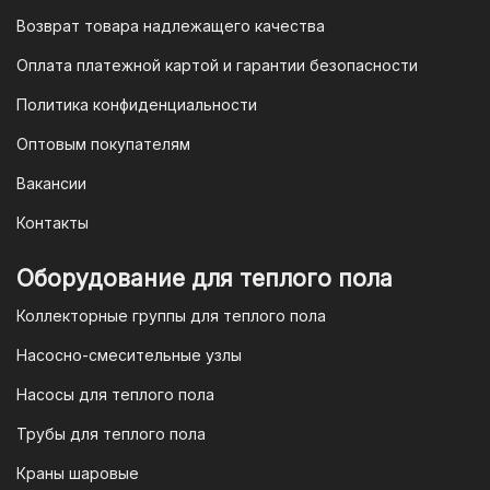
будет завершена. Этот способ
Возврат товара надлежащего качества
доступен для большинства российских
банков.
Оплата платежной картой и гарантии безопасности
3. Оплата по QR-коду
Политика конфиденциальности
Еще один современный способ оплаты
Оптовым покупателям
— это QR-код. После оформления
Вакансии
заказа мы предоставим вам
уникальный QR-код, который можно
Контакты
отсканировать в мобильном
приложении вашего банка. Это быстро,
Оборудование для теплого пола
удобно и безопасно.
Коллекторные группы для теплого пола
4. Безналичная оплата для
Насосно-смесительные узлы
юридических лиц
Насосы для теплого пола
Для наших корпоративных клиентов
мы предлагаем безналичную оплату по
Трубы для теплого пола
счету. После оформления заказа мы
Краны шаровые
выставим вам счет, который можно