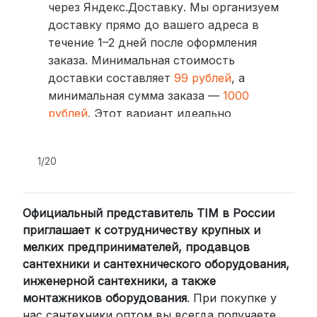
через Яндекс.Доставку. Мы организуем
доставку прямо до вашего адреса в
течение 1–2 дней после оформления
заказа. Минимальная стоимость
доставки составляет
99 рублей
, а
минимальная сумма заказа —
1000
рублей
. Этот вариант идеально
подходит для тех, кто ценит скорость
и удобство.
1/20
2. Доставка через транспортные
компании (СДЭК, BoxBerry, DPD)
Официальный представитель TIM в России
Для клиентов из других регионов
приглашает к сотрудничеству крупных и
России мы сотрудничаем с
мелких предпринимателей, продавцов
проверенными транспортными
сантехники и сантехнического оборудования,
компаниями:
инженерной сантехники, а также
СДЭК: Выбирайте доставку до
монтажников оборудования
. При покупке у
нас сантехники оптом вы всегда получаете
пункта выдачи (от 2 дней) или