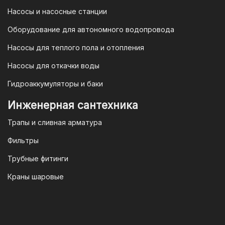
в рамках действующего
Насосы и насосные станции
Законодательства Российской
Федерации и Ваши права, как
Оборудование для автономного водопровода
потребителя полностью защищены.
Насосы для теплого пола и отопления
Условия гарантии
Насосы для откачки воды
Для большинства товаров
Гидроаккумуляторы и баки
отопительной техники (котлы, газовые
колонки, тепловентиляторы), после
Инженерная сантехника
монтажа, необходимо вызывать
Трапы и сливная арматура
специалиста из
АВТОРИЗИРОВАННОГО
Фильтры
(ЛИЦЕНЗИРОВАННОГО) СЕРВИСНОГО
Трубные фитинги
ЦЕНТРА на первый запуск
оборудования (пуско-наладочные
Краны шаровые
работы).
Внимание!
Ввод в эксплуатацию